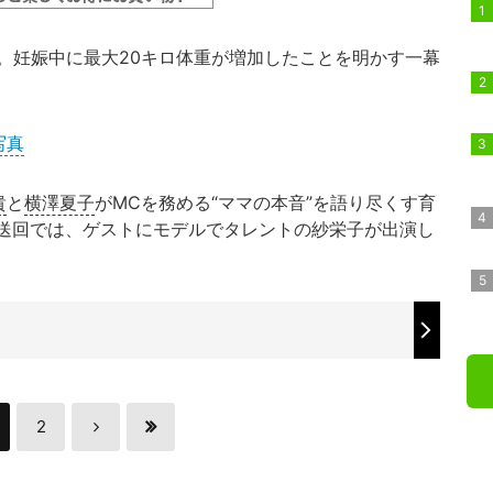
。妊娠中に最大20キロ体重が増加したことを明かす一幕
写真
貴
と
横澤夏子
がMCを務める“ママの本音”を語り尽くす育
放送回では、ゲストにモデルでタレントの紗栄子が出演し
2