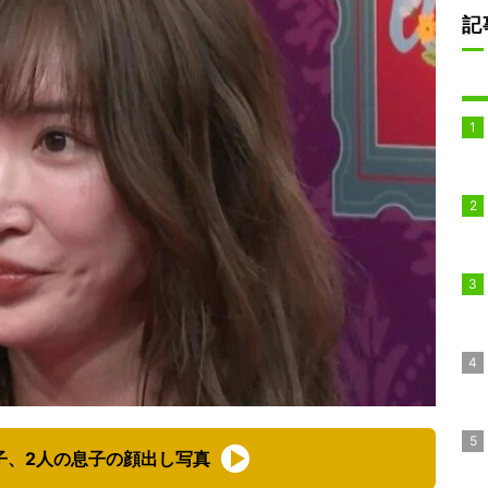
記
子、2人の息子の顔出し写真