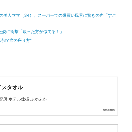
族”の美人ママ（34）、スーパーでの爆買い風景に驚きの声「すご
た姿に衝撃「取った方が似てる！」
時の“席の座り方”
イスタオル
究所 ホテル仕様 ふかふか
Amazon