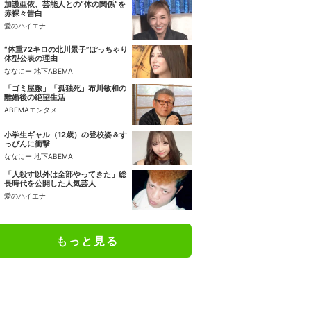
加護亜依、芸能人との“体の関係”を
赤裸々告白
愛のハイエナ
“体重72キロの北川景子”ぽっちゃり
体型公表の理由
ななにー 地下ABEMA
「ゴミ屋敷」「孤独死」布川敏和の
離婚後の絶望生活
ABEMAエンタメ
小学生ギャル（12歳）の登校姿＆す
っぴんに衝撃
ななにー 地下ABEMA
「人殺す以外は全部やってきた」総
長時代を公開した人気芸人
愛のハイエナ
もっと見る