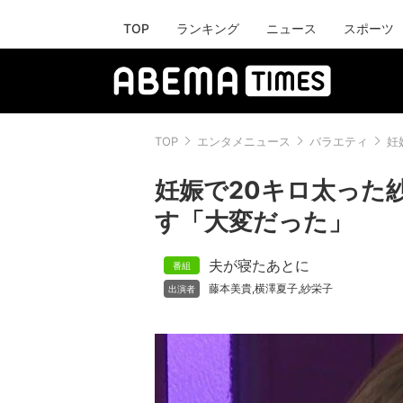
TOP
ランキング
ニュース
スポーツ
TOP
エンタメニュース
バラエティ
妊
妊娠で20キロ太った
す「大変だった」
夫が寝たあとに
藤本美貴
横澤夏子
紗栄子
,
,