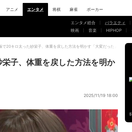
アニメ
エンタメ
将棋
麻雀
ポーカー
エンタメ総合
バラエティ
映画
音楽
HIPHOP
娠で20キロ太った紗栄子、体重を戻した方法を明かす「大変だった」
紗栄子、体重を戻した方法を明か
2025/11/19 18:00