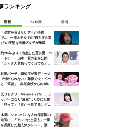
事ランキング
最新
24時間
週間
「名前を言えない方々が全裸
で…」一流ホテルでの"権力者の遊
び"の実態を元港区女子が暴露
約20年ぶりに出産した冨永愛、パ
ートナー・山本一賢の姿を公開
「たくさん背負ってくれてる」感
謝の思いをつづる
林家パー子、認知症が進行「一人
で外出られない」難聴で夫・ペー
と「筆談」…自宅全焼から約1年
元リトグリ・Manaka（25）、ラ
ッパーになり“激変”した姿に反響
「待って」「昔から見てるけど 最
近ずっと可愛くなってる」
水筒にシャンパンを入れ保育園の
送迎に…「アル中だと思う」一世
を風靡した超人気タレント、酒漬