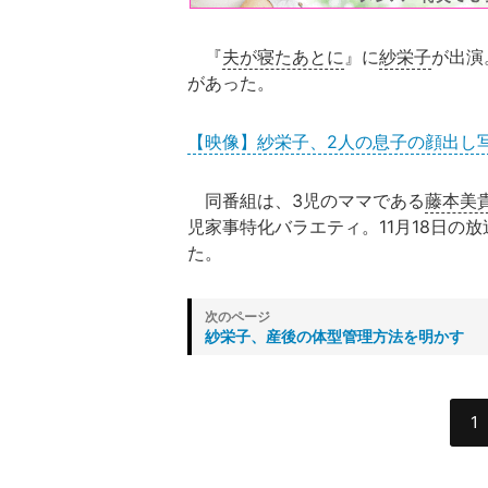
『
夫が寝たあとに
』に
紗栄子
が出演
があった。
【映像】紗栄子、2人の息子の顔出し
同番組は、3児のママである
藤本美
児家事特化バラエティ。11月18日の
た。
紗栄子、産後の体型管理方法を明かす
1