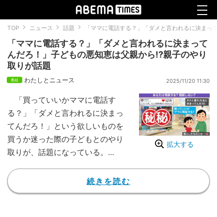
TOP
ニュース
話題
「ママに電話する？」「ダメと言われるに決まって
「ママに電話する？」「ダメと言われるに決まって
んだろ！」子どもの悪知恵は父親から!?親子のやり
取りが話題
わたしとニュース
2025/11/20 11:30
「買っていいかママに電話す
る？」「ダメと言われるに決まっ
てんだろ！」という欲しいものを
買うか迷った際の子どもとのやり
拡大する
取りが、話題になっている。
投稿したのは、keikeiさん（@k
eikei_0704）。光る剣を買うか迷
続きを読む
った際に妻に相談せず、事後報告
すると決めた際の娘とのやり取り