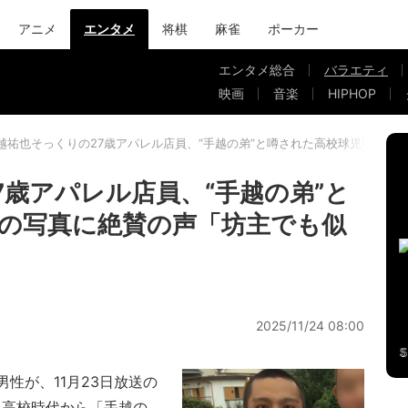
アニメ
エンタメ
将棋
麻雀
ポーカー
エンタメ総合
バラエティ
映画
音楽
HIPHOP
越祐也そっくりの27歳アパレル店員、“手越の弟”と噂された高校球児時代の
7歳アパレル店員、“手越の弟”と
の写真に絶賛の声「坊主でも似
2025/11/24 08:00
性が、11月23日放送の
場。高校時代から「手越の