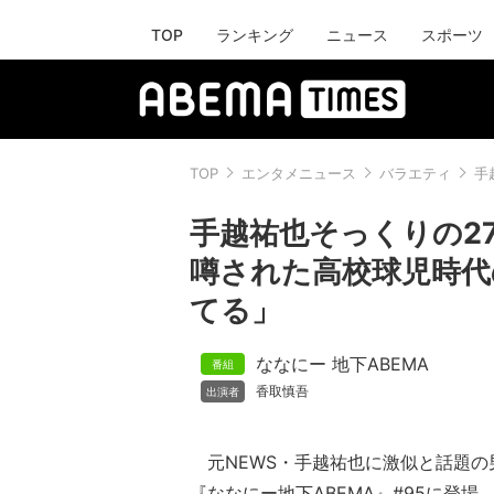
TOP
ランキング
ニュース
スポーツ
TOP
エンタメニュース
バラエティ
手
手越祐也そっくりの2
噂された高校球児時代
てる」
ななにー 地下ABEMA
香取慎吾
元NEWS・手越祐也に激似と話題の男
『ななにー地下ABEMA』#95に登