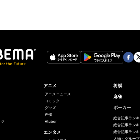
Face
Twi
book
er
アニメ
将棋
アニメニュース
麻雀
コミック
ポーカー
グッズ
声優
総合記事ランキ
ーツ
Vtuber
総合記事ランキ
エンタメ
総合記事ランキ
人物・グループ