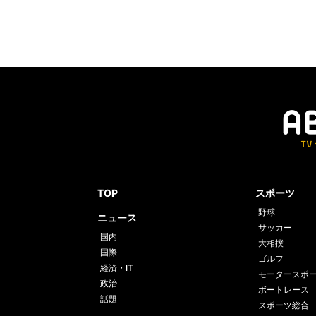
TOP
スポーツ
野球
ニュース
サッカー
国内
大相撲
国際
ゴルフ
経済・IT
モータースポ
政治
ボートレース
話題
スポーツ総合