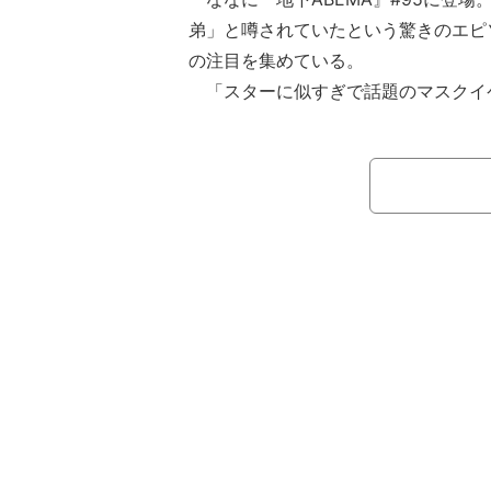
弟」と噂されていたという驚きのエピ
の注目を集めている。
「スターに似すぎで話題のマスクイ
合SP！第4弾」に登場したのは、新
員として働く中岡圭さん(27)。彼は
グ剤TANTOのモデル写真が「手越祐
に話題になった人物だ。