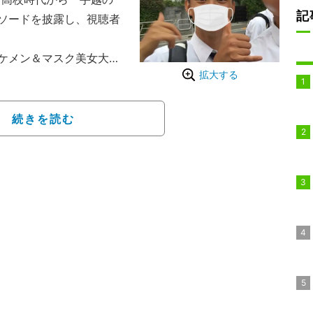
記
ソードを披露し、視聴者
ケメン＆マスク美女大集
拡大する
宿の百貨店でアパレル販売
中野製薬のヘアスタイリン
也にそっくり」と今年8月
続きを読む