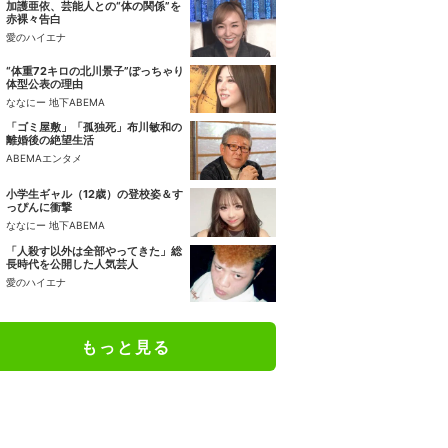
加護亜依、芸能人との“体の関係”を
赤裸々告白
愛のハイエナ
“体重72キロの北川景子”ぽっちゃり
体型公表の理由
ななにー 地下ABEMA
「ゴミ屋敷」「孤独死」布川敏和の
離婚後の絶望生活
ABEMAエンタメ
小学生ギャル（12歳）の登校姿＆す
っぴんに衝撃
ななにー 地下ABEMA
「人殺す以外は全部やってきた」総
長時代を公開した人気芸人
愛のハイエナ
もっと見る