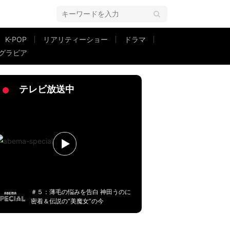
K-POP
リアリティーショー
ドラマ
グラビア
写真に絶賛の声「坊主でも似てる」
テレビ放送中
＃５：薄毛の悩みを告白 神田うのに
密着＆伝説の“美魔女”の今