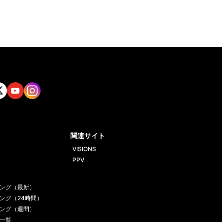
tt
Yout
Insta
ube
gram
関連サイト
VISIONS
PPV
ング（最新）
ング（24時間）
ング（週間）
一覧