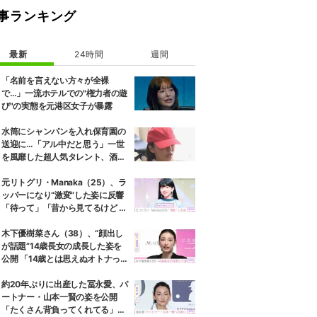
事ランキング
最新
24時間
週間
「名前を言えない方々が全裸
で…」一流ホテルでの"権力者の遊
び"の実態を元港区女子が暴露
水筒にシャンパンを入れ保育園の
送迎に…「アル中だと思う」一世
を風靡した超人気タレント、酒漬
けだった日々を告白
元リトグリ・Manaka（25）、ラ
ッパーになり“激変”した姿に反響
「待って」「昔から見てるけど 最
近ずっと可愛くなってる」
木下優樹菜さん（38）、“顔出し
が話題”14歳長女の成長した姿を
公開 「14歳とは思えぬオトナっぽ
さ」「優樹菜ちゃんにそっくりす
ぎる」など反響
約20年ぶりに出産した冨永愛、パ
ートナー・山本一賢の姿を公開
「たくさん背負ってくれてる」感