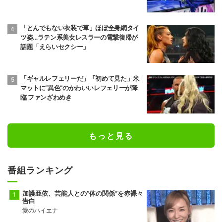
「とんでもない衣装で草」ほぼ全身網タイ
ツ姿…ラテン系美女レスラーの電撃復帰が
話題「えらいセクシー」
「ギャルレフェリーだ」「初めて見た」米
マットに“異色”のかわいいレフェリーが降
臨 ファンざわめき
もっと見る
番組ランキング
加護亜依、芸能人との“体の関係”を赤裸々
告白
愛のハイエナ