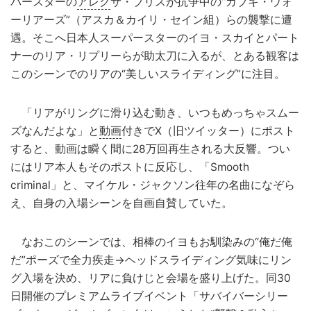
パースターの
アレク
サ・ブリスが抗争中の“カブキ・ウォ
ーリアーズ”（アスカ＆カイリ・セイン組）らの襲撃に遭
遇。そこへ日本人スーパースターのイヨ・スカイとパート
ナーのリア・リプリーらが助太刀に入るが、とある観客は
このシーンでのリアの“美しいスライディング”に注目。
「リアがリングに滑り込む動き、いつもめっちゃスムー
ズなんだよな」と
動画
付きでX（旧ツイッター）にポスト
すると、動画は瞬く間に28万回再生される大反響。つい
にはリア本人もそのポストに反応し、「Smooth
criminal」と、マイケル・ジャクソン往年の名曲になぞら
え、自身の入場シーンを自画自賛していた。
なおこのシーンでは、相棒のイヨもお馴染みの“俺だ俺
だ”ポーズで全力疾走→ヘッドスライディング気味にリン
グ入場を決め、リアに負けじと会場を盛り上げた。同30
日開催のプレミアムライブイベント「サバイバーシリー