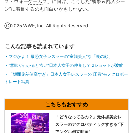
ズ・ウォー
ゲーム
ズ」に向け、こうした“襲撃＆乱入シー
ン”に着目するのも面白いかもしれない。
Ⓒ2025 WWE, Inc. All Rights Reserved
こんな記事も読まれています
マジかよ！ 最恐女子レスラーの“童顔美人”な「裏の顔」
“意味がわかると怖い”日本人女子の仲良し？ 2ショットが波紋
「顔面偏差値高すぎ」日本人女子レスラーの“圧巻”モノクロポー
トレート写真
「どうなってるの？」元体操美女レ
スラーのアクロバティックすぎる“下
アングル倒立動画”