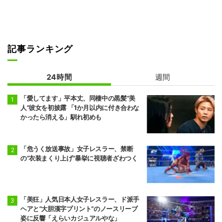
記事ランキング
24時間
週間
「愛してます」平本丈、同棲中の黒髪“美
人”彼女を初披露 「1か月以内に付き合わな
かったら消える」馴れ初めも
「危うく放送事故」女子レスラー、禁断
の“衣装まくり上げ”暴挙に視聴者ざわつく
「美狂」人気日本人女子レスラー、ド派手
ヘアと“大胆漢字プリント”のノースリーブ
姿に反響「えらいカジュアルやな」