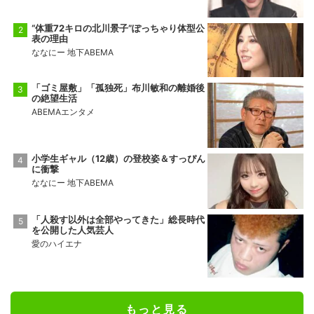
“体重72キロの北川景子”ぽっちゃり体型公
表の理由
ななにー 地下ABEMA
「ゴミ屋敷」「孤独死」布川敏和の離婚後
の絶望生活
ABEMAエンタメ
小学生ギャル（12歳）の登校姿＆すっぴん
に衝撃
ななにー 地下ABEMA
「人殺す以外は全部やってきた」総長時代
を公開した人気芸人
愛のハイエナ
もっと見る