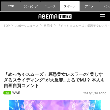
TOP
ランキング
ニュース
スポーツ
アニメ
エン
TOP
スポーツニュース
格闘技
「めっちゃスムーズ」最恐美女レスラー
「めっちゃスムーズ」最恐美女レスラーの“美しす
ぎるスライディング”が大反響…まるでMJ？ 本人も
自画自賛コメント
WWE
2025/11/20 20:00