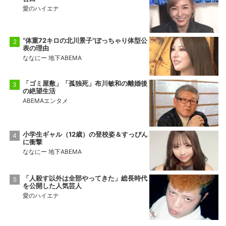
愛のハイエナ
“体重72キロの北川景子”ぽっちゃり体型公
表の理由
ななにー 地下ABEMA
「ゴミ屋敷」「孤独死」布川敏和の離婚後
の絶望生活
ABEMAエンタメ
小学生ギャル（12歳）の登校姿＆すっぴん
に衝撃
ななにー 地下ABEMA
「人殺す以外は全部やってきた」総長時代
を公開した人気芸人
愛のハイエナ