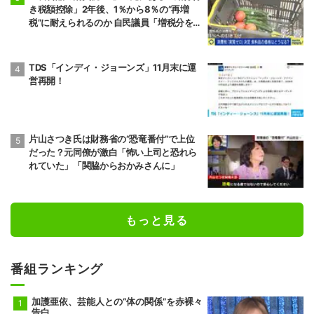
き税額控除」2年後、1％から8％の“再増
税”に耐えられるのか 自民議員「増税分を上
回る形で中低所得層をカバーする」
TDS「インディ・ジョーンズ」11月末に運
営再開！
片山さつき氏は財務省の“恐竜番付”で上位
だった？元同僚が激白「怖い上司と恐れら
れていた」「関脇からおかみさんに」
もっと見る
番組ランキング
加護亜依、芸能人との“体の関係”を赤裸々
告白