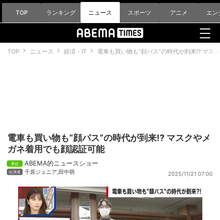
TOP
ランキング
ニュース
スポーツ
アニメ
エン
TOP
ニュース
経済・IT
電車も買い物も“顔パス”の時代が到来!? マ
電車も買い物も“顔パス”の時代が到来!? マスクやメ
ガネ着用でも顔認証可能
ABEMA的ニュースショー
千原ジュニア
,
田中萌
2025/11/21 07:00