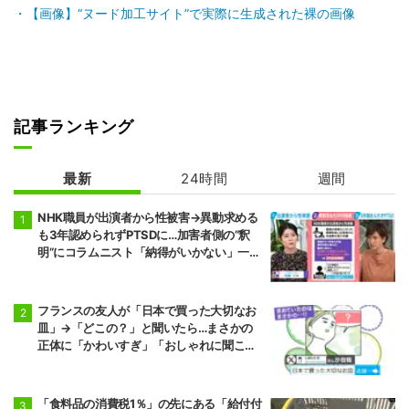
【画像】“ヌード加工サイト”で実際に生成された裸の画像
記事ランキング
最新
24時間
週間
NHK職員が出演者から性被害→異動求める
も3年認められずPTSDに…加害者側の“釈
明”にコラムニスト「納得がいかない」一方
で組織体制の問題点も指摘
フランスの友人が「日本で買った大切なお
皿」→「どこの？」と聞いたら…まさかの
正体に「かわいすぎ」「おしゃれに聞こえ
る」
「食料品の消費税1％」の先にある「給付付