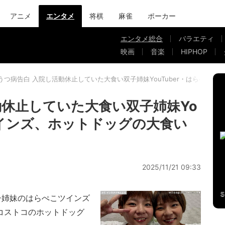
アニメ
エンタメ
将棋
麻雀
ポーカー
エンタメ総合
バラエティ
映画
音楽
HIPHOP
うつ病告白 入院し活動休止していた大食い双子姉妹YouTuber・はらぺこ
動休止していた大食い双子姉妹Yo
ツインズ、ホットドッグの大食い
2025/11/21 09:33
双子姉妹のはらぺこツインズ
新。コストコのホットドッグ