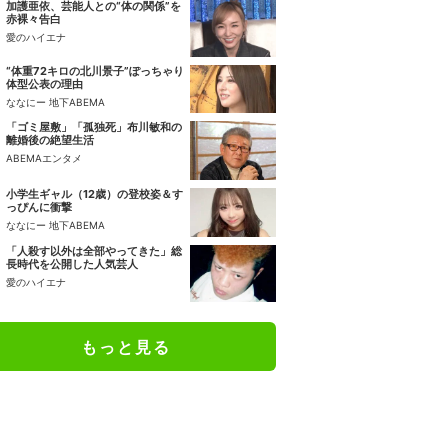
加護亜依、芸能人との“体の関係”を
赤裸々告白
愛のハイエナ
“体重72キロの北川景子”ぽっちゃり
体型公表の理由
ななにー 地下ABEMA
「ゴミ屋敷」「孤独死」布川敏和の
離婚後の絶望生活
ABEMAエンタメ
小学生ギャル（12歳）の登校姿＆す
っぴんに衝撃
ななにー 地下ABEMA
「人殺す以外は全部やってきた」総
長時代を公開した人気芸人
愛のハイエナ
もっと見る