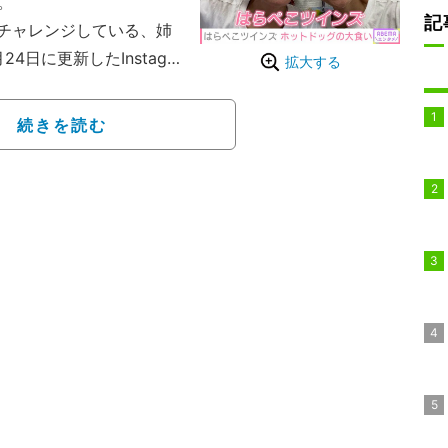
。
記
チャレンジしている、姉
4日に更新したInstagr
拡大する
先月より体調が思わしくな
の判断により即時入院と
続きを読む
良が続いており、総合的
、活動を一時休止させて
人の体調不良による、活