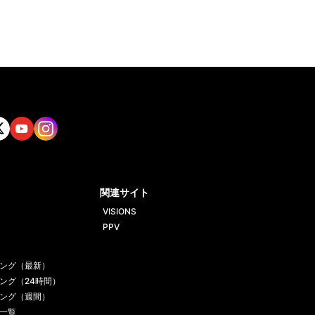
tt
Yout
Insta
ube
gram
関連サイト
VISIONS
PPV
ング（最新）
ング（24時間）
ング（週間）
一覧