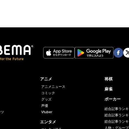
Face
Twi
book
er
アニメ
将棋
アニメニュース
麻雀
コミック
ポーカー
グッズ
声優
総合記事ランキ
ーツ
Vtuber
総合記事ランキ
エンタメ
総合記事ランキ
人物・グループ