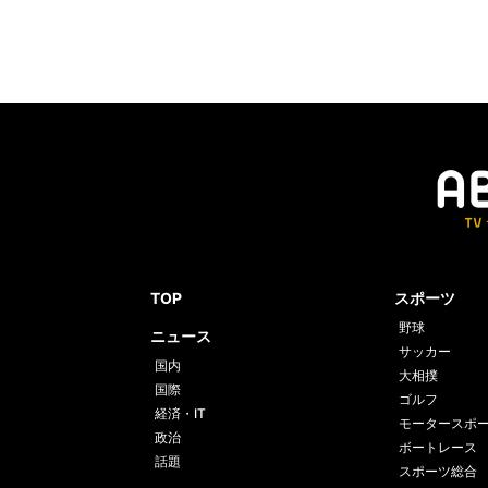
TOP
スポーツ
野球
ニュース
サッカー
国内
大相撲
国際
ゴルフ
経済・IT
モータースポ
政治
ボートレース
話題
スポーツ総合