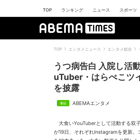
TOP
ランキング
ニュース
スポーツ
TOP
エンタメニュース
エンタメ総合
うつ病告白 入院し活
uTuber・はらぺこ
を披露
ABEMAエンタメ
大食いYouTuberとして活動する
が19日、それぞれInstagramを更