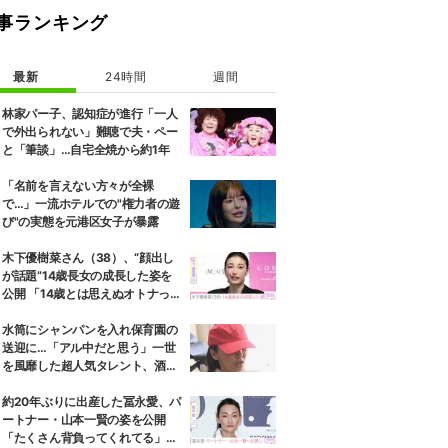
事ランキング
最新
24時間
週間
林家パー子、認知症が進行「一人
で外出られない」難聴で夫・ペー
と「筆談」…自宅全焼から約1年
「名前を言えない方々が全裸
で…」一流ホテルでの"権力者の遊
び"の実態を元港区女子が暴露
木下優樹菜さん（38）、“顔出し
が話題”14歳長女の成長した姿を
公開 「14歳とは思えぬオトナっぽ
さ」「優樹菜ちゃんにそっくりす
ぎる」など反響
水筒にシャンパンを入れ保育園の
送迎に…「アル中だと思う」一世
を風靡した超人気タレント、酒漬
けだった日々を告白
約20年ぶりに出産した冨永愛、パ
ートナー・山本一賢の姿を公開
「たくさん背負ってくれてる」感