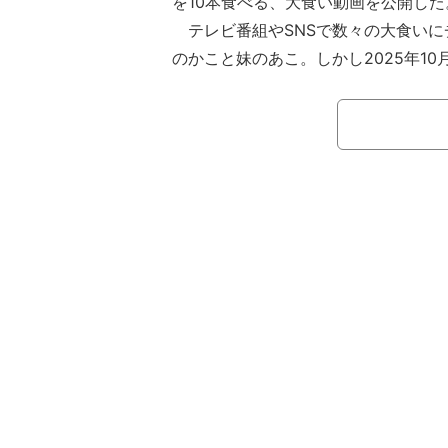
を10本食べる、大食い動画を公開した
テレビ番組やSNSで数々の大食いに
のかこと妹のあこ。しかし2025年10月2
amで、「小野あこにつきましては、
く、病院で診察を受けたところ、医師
なりました。また、小野かこも体調不
に判断した結果、回復を最優先に考え
いただく運びとなりました。」と、2
動休止を報告していた。