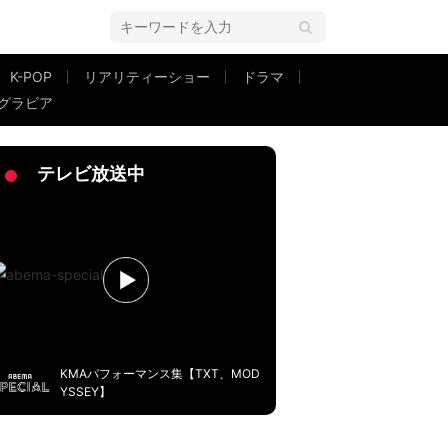
K-POP
リアリティーショー
ドラマ
グラビア
ツインズ、ホットドッグの大食いを披露
テレビ放送中
KMAパフォーマンス集【TXT、MOD
YSSEY】