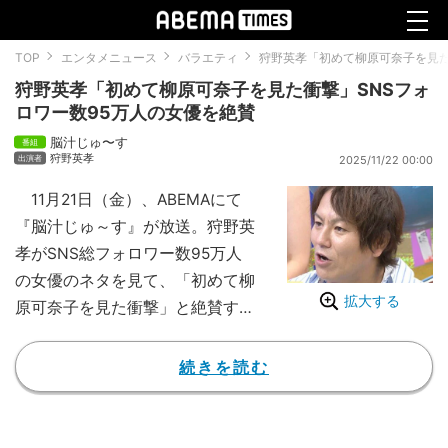
TOP
エンタメニュース
バラエティ
狩野英孝「初めて柳原可奈子を見た
狩野英孝「初めて柳原可奈子を見た衝撃」SNSフォ
ロワー数95万人の女優を絶賛
脳汁じゅ〜す
狩野英孝
2025/11/22 00:00
11月21日（金）、ABEMAにて
『脳汁じゅ～す』が放送。狩野英
孝がSNS総フォロワー数95万人
の女優のネタを見て、「初めて柳
拡大する
原可奈子を見た衝撃」と絶賛する
一幕があった。
『脳汁じゅ～す』は、主に脳内
続きを読む
で分泌され一種の快感をもたらす
神経伝達物質の俗称である"脳
汁"を追い求め、出演者がさまざ