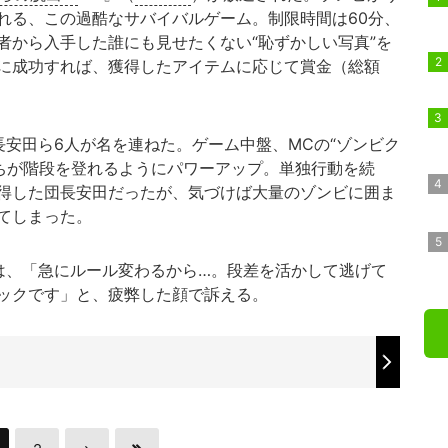
れる、この過酷なサバイバルゲーム。制限時間は60分、
者から入手した誰にも見せたくない“恥ずかしい写真”を
に成功すれば、獲得したアイテムに応じて賞金（総額
。
安田ら6人が名を連ねた。ゲーム中盤、MCの“ゾンビク
たちが階段を登れるようにパワーアップ。単独行動を続
獲得した団長安田だったが、気づけば大量のゾンビに囲ま
てしまった。
は、「急にルール変わるから…。段差を活かして逃げて
ックです」と、疲弊した顔で訴える。