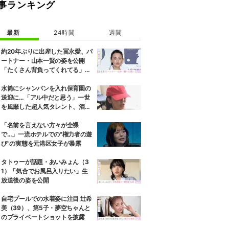
事ランキング
最新
24時間
週間
約20年ぶりに出産した冨永愛、パ
ートナー・山本一賢の姿を公開
「たくさん背負ってくれてる」感
謝の思いをつづる
水筒にシャンパンを入れ保育園の
送迎に…「アル中だと思う」一世
を風靡した超人気タレント、酒漬
けだった日々を告白
「名前を言えない方々が全裸
で…」一流ホテルでの"権力者の遊
び"の実態を元港区女子が暴露
タトゥーが話題・あいみょん（3
1）「気合でお風呂入りたい」生
放送後の姿を公開
自宅プールでの水着姿に注目 辻希
美（39）、第5子・夢空ちゃんと
のプライベートショットを披露