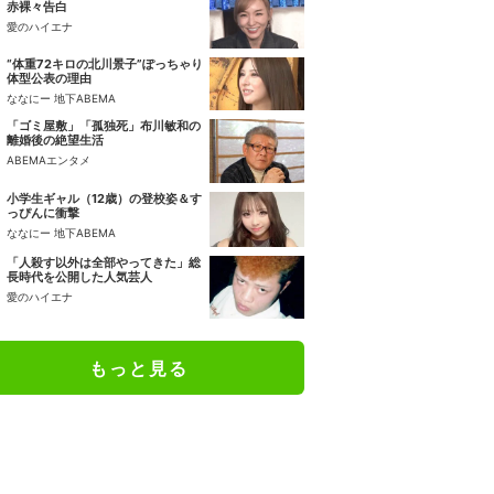
赤裸々告白
愛のハイエナ
“体重72キロの北川景子”ぽっちゃり
体型公表の理由
ななにー 地下ABEMA
「ゴミ屋敷」「孤独死」布川敏和の
離婚後の絶望生活
ABEMAエンタメ
小学生ギャル（12歳）の登校姿＆す
っぴんに衝撃
ななにー 地下ABEMA
「人殺す以外は全部やってきた」総
長時代を公開した人気芸人
愛のハイエナ
もっと見る