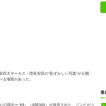
安田大サーカス・団長安田の“恥ずかしい写真”が公開。
べる場面があった。
番
らの脱出〜
#4』（
ABEMA
）が放送された。ゾンビがう