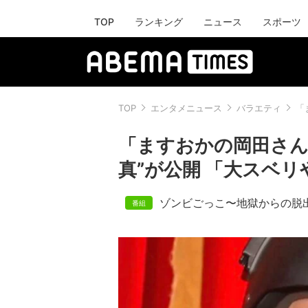
TOP
ランキング
ニュース
スポーツ
TOP
エンタメニュース
バラエティ
「
「ますおかの岡田さん
真”が公開 「大スベリ
ゾンビごっこ〜地獄からの脱