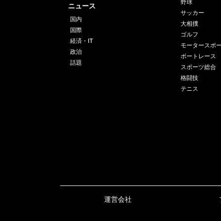
野球
ニュース
サッカー
国内
大相撲
国際
ゴルフ
経済・IT
モータースポ
政治
ボートレース
話題
スポーツ総合
格闘技
テニス
運営会社