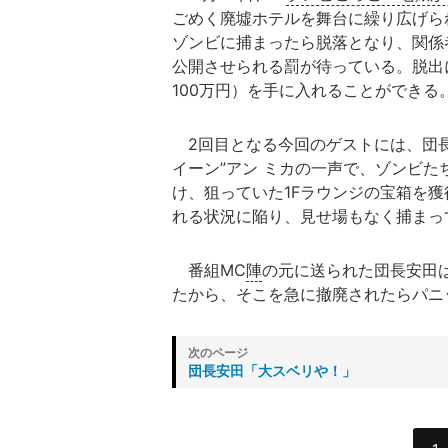
ごめく廃墟ホテルを舞台に繰り広げら
ゾンビに捕まったら脱落となり、関係
公開させられる罰が待っている。脱出
100万円）を手に入れることができる
2回目となる今回のゲストには、団長
イーン”アン ミカの一声で、ゾンビ
け、狙っていた1Fラウンジの宝箱を
れる状況に陥り、見せ場もなく捕まっ
番組MC
陣
の元に送られた団長安田
たから、そこを急に撤廃されたらパニ
団長安田「大スベリや！」