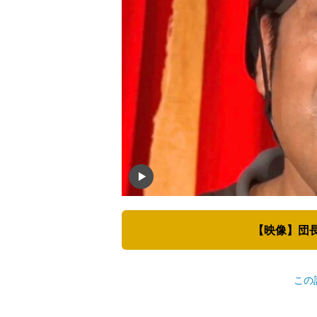
【映像】団長
この