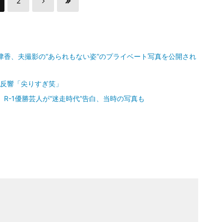
2
津香、夫撮影の“あられもない姿”のプライベート写真を公開され
に反響「尖りすぎ笑」
R-1優勝芸人が“迷走時代”告白、当時の写真も