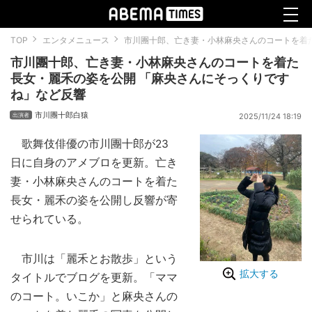
TOP
エンタメニュース
市川團十郎、亡き妻・小林麻央さんのコートを着
市川團十郎、亡き妻・小林麻央さんのコートを着た
長女・麗禾の姿を公開 「麻央さんにそっくりです
ね」など反響
市川團十郎白猿
2025/11/24 18:19
歌舞伎俳優の市川團十郎が23
日に自身のアメブロを更新。亡き
妻・小林麻央さんのコートを着た
長女・麗禾の姿を公開し反響が寄
せられている。
市川は「麗禾とお散歩」という
拡大する
タイトルでブログを更新。「ママ
のコート。いこか」と麻央さんの