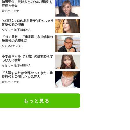
加護亜依、芸能人との“体の関係”を
赤裸々告白
愛のハイエナ
“体重72キロの北川景子”ぽっちゃり
体型公表の理由
ななにー 地下ABEMA
「ゴミ屋敷」「孤独死」布川敏和の
離婚後の絶望生活
ABEMAエンタメ
小学生ギャル（12歳）の登校姿＆す
っぴんに衝撃
ななにー 地下ABEMA
「人殺す以外は全部やってきた」総
長時代を公開した人気芸人
愛のハイエナ
もっと見る