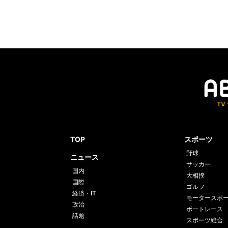
TOP
スポーツ
野球
ニュース
サッカー
国内
大相撲
国際
ゴルフ
経済・IT
モータースポ
政治
ボートレース
話題
スポーツ総合