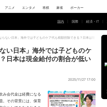
アニメ
エンタメ
将棋
麻雀
ポーカー
国内
国際
経済・IT
ならない日本」海外では子どものケア代も税額控除できる？日本は現金給付
ない日本」海外では子どものケ
？日本は現金給付の割合が低い
2025/11/27 17:00
飲み会代金は経費になる
題。その背景には、保育