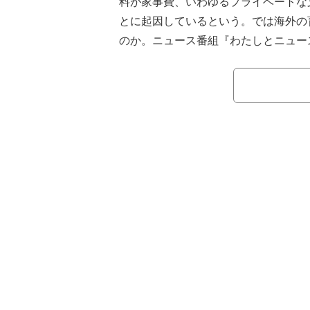
料が家事費、いわゆるプライベートな
とに起因しているという。では海外の
のか。ニュース番組『わたしとニュース』
E准教授の中野円佳氏とともに考えた
海外では、子どもの育児経費として
という。アメリカの場合は税額控除で
差し引ける（年間3,000ドルまで、
6,000ドル）。ただし、一般的に保
の場合は必要経費として控除される（状
ドル〜11,000ドル）。