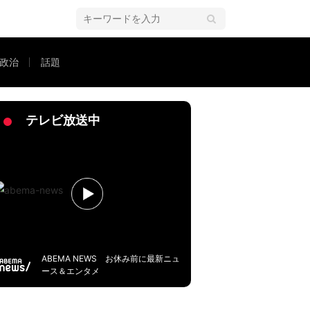
政治
話題
の割合が低い特徴も
テレビ放送中
ABEMA NEWS お休み前に最新ニュ
ース＆エンタメ