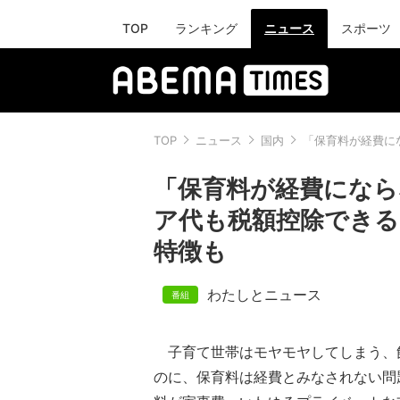
TOP
ランキング
ニュース
スポーツ
TOP
ニュース
国内
「保育料が経費に
「保育料が経費になら
ア代も税額控除できる
特徴も
わたしとニュース
子育て世帯はモヤモヤしてしまう、
のに、保育料は経費とみなされない問