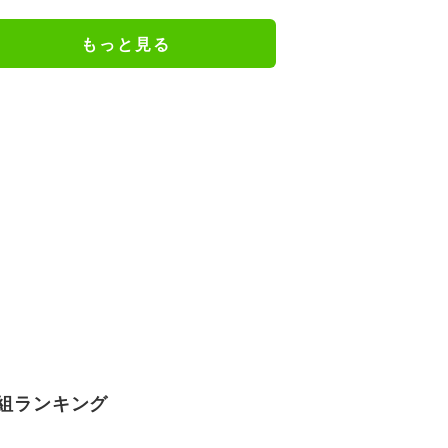
と葛藤、養育費も求めず
もっと見る
組ランキング