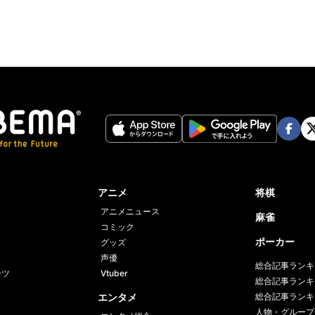
Face
Twi
book
er
アニメ
将棋
アニメニュース
麻雀
コミック
ポーカー
グッズ
声優
総合記事ランキ
ーツ
Vtuber
総合記事ランキ
エンタメ
総合記事ランキ
人物・グループ