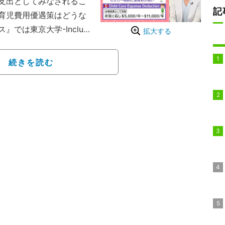
支出としてみなされるこ
記
育児費用優遇策はどうな
では東京大学-IncluD
拡大する
。
様々な税金の優遇がある
続きを読む
、費用の一部を税金から
複数の子どもの場合は最大
育料が高い。一方、カナダ
況に応じ、年間5,000