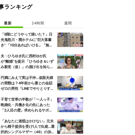
事ランキング
最新
24時間
週間
「8階にどうやって描いた？」日
光鬼怒川・廃ホテルに“巨大落書
き” 「10分あればいける」「無許
可で描かれた可能性」現役アーテ
ィストらが見解
夫・ひろゆき氏に西村ゆか氏
が“離婚”を提示 「ひろゆき＆いず
み新党（仮）」の届け出を知らさ
れず激怒「信頼関係が保てない状
態で夫婦を続けるのは無理」
円満にみえて実は不仲…仮面夫婦
の実態は？4年前から妻との会話
ゼロの男性「LINEでやりとりする
も塩対応」「私の悪口を言うから
娘は寄り付いてこない」
子育て世帯の半数が「一人っ子」
晩婚化・共働き化の先にあった
「2人目の壁」求められるサポー
トと、ライフスタイルの変化
「あなたに迷惑はかけない」元夫
から精子提供を受け1人で出産…選
択的シングルマザー（46）の決断