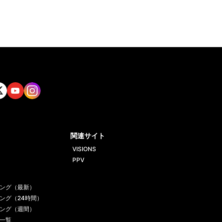
tt
Yout
Insta
ube
gram
関連サイト
VISIONS
PPV
ング（最新）
ング（24時間）
ング（週間）
一覧