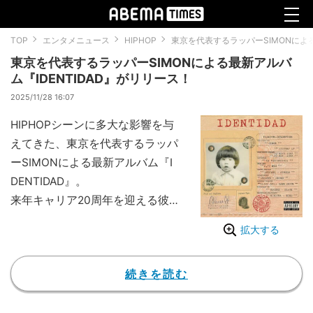
TOP
エンタメニュース
HIPHOP
東京を代表するラッパーSIMONによる
東京を代表するラッパーSIMONによる最新アルバ
ム『IDENTIDAD』がリリース！
2025/11/28 16:07
HIPHOPシーンに多大な影響を与
えてきた、東京を代表するラッパ
ーSIMONによる最新アルバム『I
DENTIDAD』。
来年キャリア20周年を迎える彼
が、自身のルーツとストリートを
拡大する
重ね合わせ、 “真のアイデンティ
ティ”を追求した節目の作品。
続きを読む
ボリビア生まれ・東京育ちという
背景を軸に、リアルな人生の軌跡