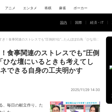
アニメ
エンタメ
将棋
麻雀
ポーカー
国内
国際
経済・IT
すぎ！食事関連のストレスでも“圧倒的1位”…たんぽぽ白鳥「ひな壇にいると
！食事関連のストレスでも“圧倒
鳥「ひな壇にいるときも考えてし
ネできる自身の工夫明かす
2025/11/29 14:30
る、毎日の献立作り。た