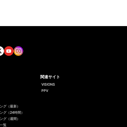
tt
Yout
Insta
ube
gram
関連サイト
VISIONS
PPV
ング（最新）
ング（24時間）
ング（週間）
一覧