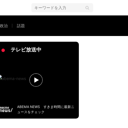
政治
話題
きも考えてしまう」共感＆すぐにマネできる自身の工夫明かす
テレビ放送中
ABEMA NEWS すきま時間に最新ニ
ュースをチェック