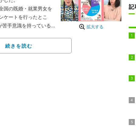
かした。
記
全国の既婚・就業男女を
ンケートを行ったとこ
人が苦手意識を持っている
拡大する
な声が聞かれた。
続きを読む
違っていたり、食材が何
参考になるため弁当屋のメ
0代主婦）