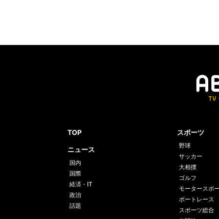
TOP
スポーツ
野球
ニュース
サッカー
国内
大相撲
国際
ゴルフ
経済・IT
モータースポ
政治
ボートレース
話題
スポーツ総合