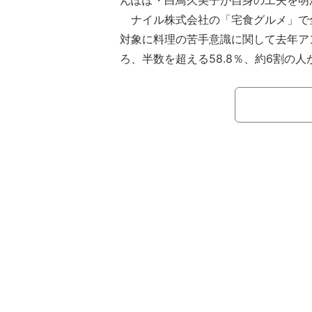
んぽぽ・白鳥久美子が自身の工夫を明
ナイル株式会社の「宅食グルメ」で
対象に料理の苦手意識に関して去年ア
ろ、半数を超える58.8％、約6割の
ことがわかった。
また実際に街の人からは以下のよう
「正直しんどい。夫の食べたいものが
もないときは1日考えていたりする。
ニューをわりと参考にしている」（5