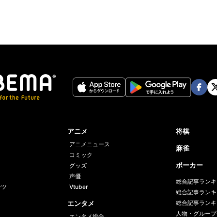
Face
Twi
book
er
アニメ
将棋
アニメニュース
麻雀
コミック
ポーカー
グッズ
声優
総合記事ランキ
ーツ
Vtuber
総合記事ランキ
エンタメ
総合記事ランキ
人物・グループ
エンタメ総合