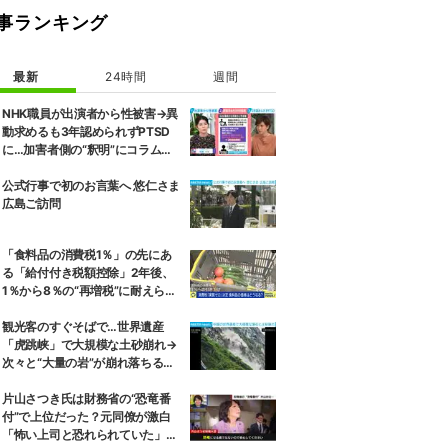
事ランキング
最新
24時間
週間
NHK職員が出演者から性被害→異
動求めるも3年認められずPTSD
に…加害者側の“釈明”にコラムニ
スト「納得がいかない」一方で組
織体制の問題点も指摘
公式行事で初のお言葉へ 悠仁さま
広島ご訪問
「食料品の消費税1％」の先にあ
る「給付付き税額控除」2年後、
1％から8％の“再増税”に耐えられ
るのか 自民議員「増税分を上回る
形で中低所得層をカバーする」
観光客のすぐそばで…世界遺産
「虎跳峡」で大規模な土砂崩れ→
次々と“大量の岩”が崩れ落ちる瞬
間 中国
片山さつき氏は財務省の“恐竜番
付”で上位だった？元同僚が激白
「怖い上司と恐れられていた」