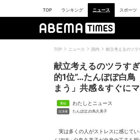
TOP
ランキング
ニュース
スポーツ
TOP
ニュース
国内
献立考えるのツラ
献立考えるのツラすぎ
的1位”…たんぽぽ白
まう」共感＆すぐにマ
わたしとニュース
たんぽぽ
白鳥久美子
,
実は多くの人がストレスに感じてい