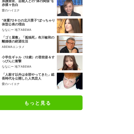
加護亜依、芸能人との“体の関係”を
赤裸々告白
愛のハイエナ
“体重72キロの北川景子”ぽっちゃり
体型公表の理由
ななにー 地下ABEMA
「ゴミ屋敷」「孤独死」布川敏和の
離婚後の絶望生活
ABEMAエンタメ
小学生ギャル（12歳）の登校姿＆す
っぴんに衝撃
ななにー 地下ABEMA
「人殺す以外は全部やってきた」総
長時代を公開した人気芸人
愛のハイエナ
もっと見る