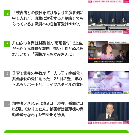
「被害者との接触を避けるよう出演者側に
申し入れた。真摯に対応すると約束しても
らっている」職員への性被害受けNHKの対
応は
片山さつき氏は財務省の“恐竜番付”で上位
だった？元同僚が激白「怖い上司と恐れら
れていた」「関脇からおかみさんに」
子育て世帯の半数が「一人っ子」晩婚化・
共働き化の先にあった「2人目の壁」求め
られるサポートと、ライフスタイルの変化
加害者とされる出演者は「現在、番組には
出演しておりません」被害者は復職後の異
動希望かなわず3年 NHKが会見