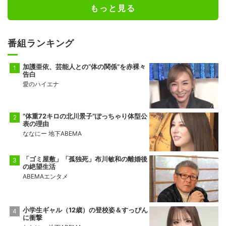
もっと見る
番組ランキング
加護亜依、芸能人との“体の関係”を赤裸々
告白
愛のハイエナ
“体重72キロの北川景子”ぽっちゃり体型公
表の理由
ななにー 地下ABEMA
「ゴミ屋敷」「孤独死」布川敏和の離婚後
の絶望生活
ABEMAエンタメ
小学生ギャル（12歳）の登校姿＆すっぴん
に衝撃