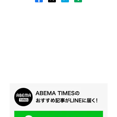
Twit
ter