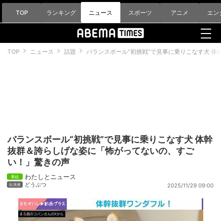
TOP
ランキング
ニュース
スポーツ
アニメ
エン
TOP
ニュース
話題
バランスボール“初挑戦”で見事に乗りこなす犬 
バランスボール“初挑戦”で見事に乗りこなす犬 体幹
抜群＆誇らしげな姿に「怖がってないの、すご
い！」驚きの声
わたしとニュース
どうぶつ
2025/11/29 09:00