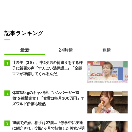
記事ランキング
最新
24時間
週間
辻希美（39）、中2次男の荷造りをする様
子に賛否の声「すんごい過保護…」「全部
ママが準備してくれるんだ」
体重38kgのキャバ嬢、“ハンバーガー10
個”を衝撃完食！「食費は毎月300万円」オ
ズワルド伊藤も唖然
15歳で妊娠。相手は27歳…「停学中に友達
に紹介され」交際1ヶ月で妊娠した美女が明