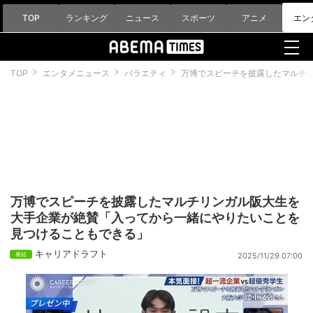
TOP
ランキング
ニュース
スポーツ
アニメ
エン
TOP
エンタメニュース
バラエティ
万博でスピーチを披露したマルチ
万博でスピーチを披露したマルチリンガル阪大生を
大手企業が絶賛「入ってから一緒にやりたいことを
見つけることもできる」
キャリアドラフト
2025/11/29 07:00