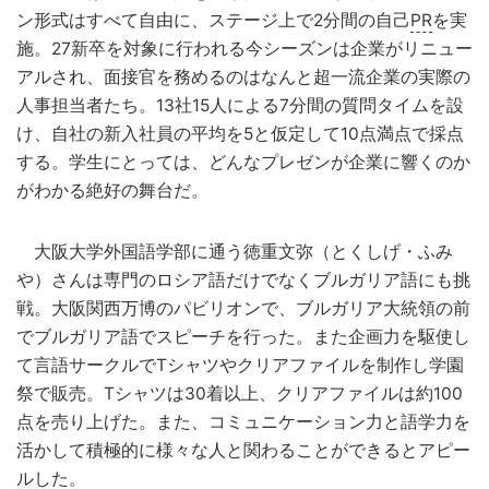
ン形式はすべて自由に、ステージ上で2分間の自己
PR
を実
施。27新卒を対象に行われる今シーズンは企業がリニュー
アルされ、面接官を務めるのはなんと超一流企業の実際の
人事担当者たち。13社15人による7分間の質問タイムを設
け、自社の新入社員の平均を5と仮定して10点満点で採点
する。学生にとっては、どんなプレゼンが企業に響くのか
がわかる絶好の舞台だ。
大阪大学外国語学部に通う徳重文弥（とくしげ・ふみ
や）さんは専門のロシア語だけでなくブルガリア語にも挑
戦。大阪関西万博のパビリオンで、ブルガリア大統領の前
でブルガリア語でスピーチを行った。また企画力を駆使し
て言語サークルでTシャツやクリアファイルを制作し学園
祭で販売。Tシャツは30着以上、クリアファイルは約100
点を売り上げた。また、コミュニケーション力と語学力を
活かして積極的に様々な人と関わることができるとアピー
ルした。