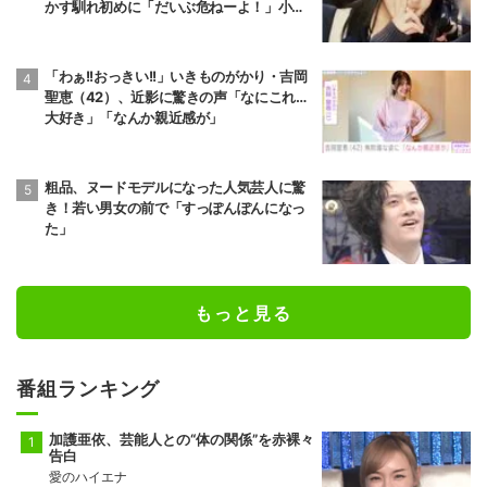
かす馴れ初めに「だいぶ危ねーよ！」小森
純も絶句
「わぁ!!おっきい!!」いきものがかり・吉岡
聖恵（42）、近影に驚きの声「なにこれ…
大好き」「なんか親近感が」
粗品、ヌードモデルになった人気芸人に驚
き！若い男女の前で「すっぽんぽんになっ
た」
もっと見る
番組ランキング
加護亜依、芸能人との“体の関係”を赤裸々
告白
愛のハイエナ