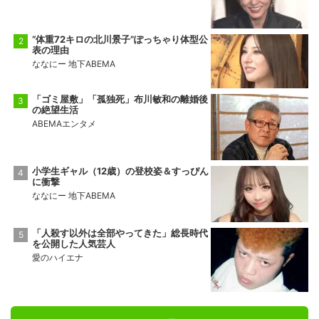
“体重72キロの北川景子”ぽっちゃり体型公
表の理由
ななにー 地下ABEMA
「ゴミ屋敷」「孤独死」布川敏和の離婚後
の絶望生活
ABEMAエンタメ
小学生ギャル（12歳）の登校姿＆すっぴん
に衝撃
ななにー 地下ABEMA
「人殺す以外は全部やってきた」総長時代
を公開した人気芸人
愛のハイエナ