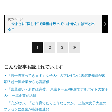
「今まさに“探し中”で業種は絞っていません」は吉と出
る？
1
2
3
こんな記事も読まれています
「若干腹立ってきます」女子大生のプレゼンに古舘伊知郎が嫉
妬!? 超一流企業からも高評価
「言葉遣い・所作は完璧」 東京ドームVIP席でアルバイトの女子
大生 一流企業が絶賛
「穴がない」「どう育てたらこうなるのか」 上智大女子大生の
プレゼンに企業が高評価連発