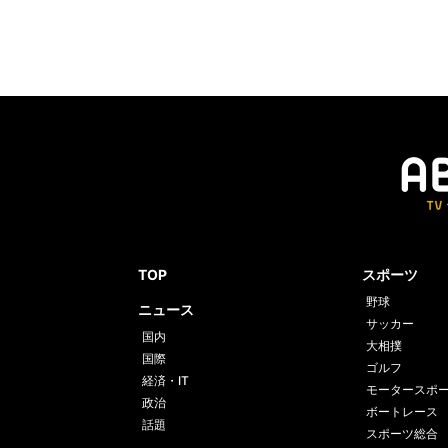
TOP
スポーツ
野球
ニュース
サッカー
国内
大相撲
国際
ゴルフ
経済・IT
モータースポ
政治
ボートレース
話題
スポーツ総合