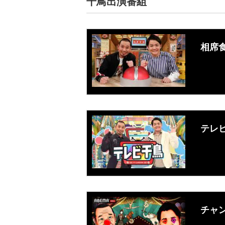
千鳥出演番組
相席
テレ
チャ