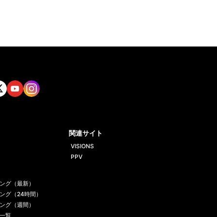
tt
Yout
Insta
ube
gram
関連サイト
VISIONS
PPV
ング（最新）
ング（24時間）
ング（週間）
一覧