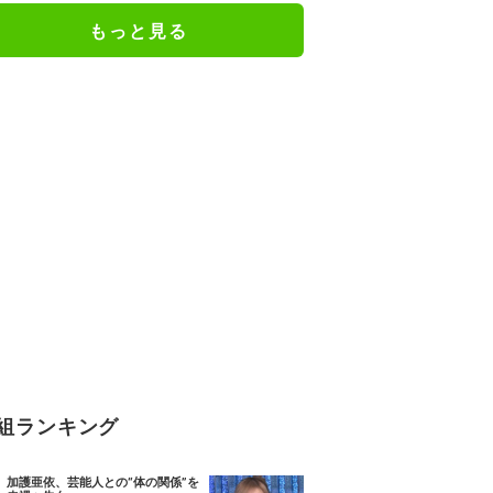
もっと見る
組ランキング
加護亜依、芸能人との“体の関係”を