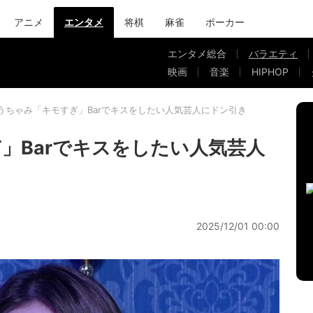
アニメ
エンタメ
将棋
麻雀
ポーカー
エンタメ総合
バラエティ
映画
音楽
HIPHOP
うちゃみ「キモすぎ」Barでキスをしたい人気芸人にドン引き
」Barでキスをしたい人気芸人
2025/12/01 00:00