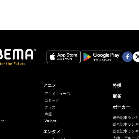
Face
Twi
book
er
アニメ
将棋
アニメニュース
麻雀
コミック
ポーカー
グッズ
声優
総合記事ランキ
ーツ
Vtuber
総合記事ランキ
エンタメ
総合記事ランキ
人物・グループ