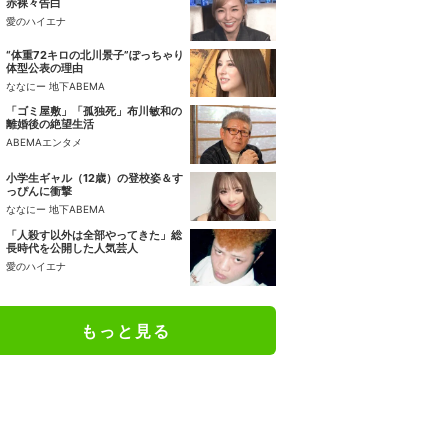
赤裸々告白
愛のハイエナ
“体重72キロの北川景子”ぽっちゃり
体型公表の理由
ななにー 地下ABEMA
「ゴミ屋敷」「孤独死」布川敏和の
離婚後の絶望生活
ABEMAエンタメ
小学生ギャル（12歳）の登校姿＆す
っぴんに衝撃
ななにー 地下ABEMA
「人殺す以外は全部やってきた」総
長時代を公開した人気芸人
愛のハイエナ
もっと見る