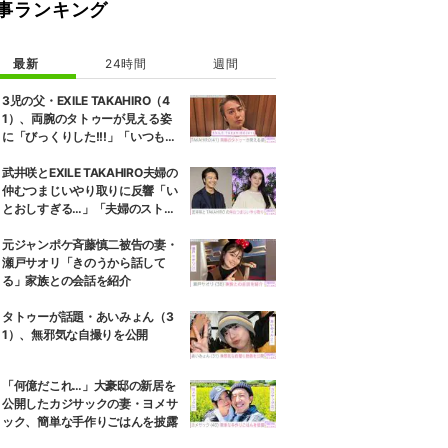
事ランキング
最新
24時間
週間
3児の父・EXILE TAKAHIRO（4
1）、両腕のタトゥーが見える姿
に「びっくりした!!!」「いつもと
また違ったTAKAHIROさん」など
の反響
武井咲とEXILE TAKAHIRO夫婦の
仲むつまじいやり取りに反響「い
とおしすぎる…」「夫婦のストー
リーほんと好き」
元ジャンポケ斉藤慎二被告の妻・
瀬戸サオリ「きのうから話して
る」家族との会話を紹介
タトゥーが話題・あいみょん（3
1）、無邪気な自撮りを公開
「何億だこれ…」大豪邸の新居を
公開したカジサックの妻・ヨメサ
ック、簡単な手作りごはんを披露