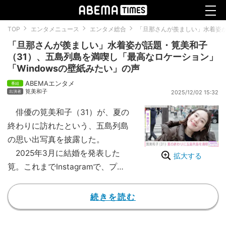
TOP
エンタメニュース
エンタメ総合
「旦那さんが羨ましい」水着姿が
「旦那さんが羨ましい」水着姿が話題・筧美和子
（31）、五島列島を満喫し「最高なロケーション」
「Windowsの壁紙みたい」の声
ABEMAエンタメ
筧美和子
2025/12/02 15:32
俳優の筧美和子（31）が、夏の
終わりに訪れたという、五島列島
の思い出写真を披露した。
2025年3月に結婚を発表した
拡大する
筧。これまでInstagramで、プラ
イベートの様子を発信しており、
ハワイの海で撮影した、美ボディ
続きを読む
ーあらわな水着ショットや、イタ
リアのサルデーニャ島を訪れた際