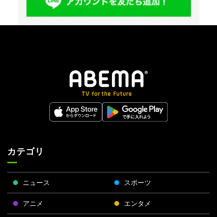
カテゴリ
ニュース
スポーツ
アニメ
エンタメ