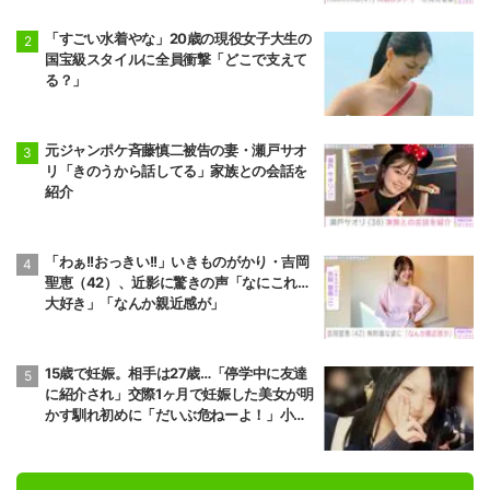
「すごい水着やな」20歳の現役女子大生の
国宝級スタイルに全員衝撃「どこで支えて
る？」
元ジャンポケ斉藤慎二被告の妻・瀬戸サオ
リ「きのうから話してる」家族との会話を
紹介
「わぁ!!おっきい!!」いきものがかり・吉岡
聖恵（42）、近影に驚きの声「なにこれ…
大好き」「なんか親近感が」
15歳で妊娠。相手は27歳…「停学中に友達
に紹介され」交際1ヶ月で妊娠した美女が明
かす馴れ初めに「だいぶ危ねーよ！」小森
純も絶句