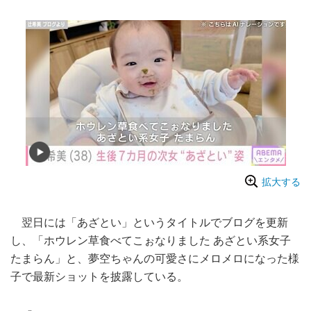
拡大する
翌日には「あざとい」というタイトルでブログを更新
し、「ホウレン草食べてこぉなりました あざとい系女子
たまらん」と、夢空ちゃんの可愛さにメロメロになった様
子で最新ショットを披露している。