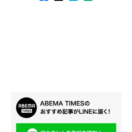
Twit
ter