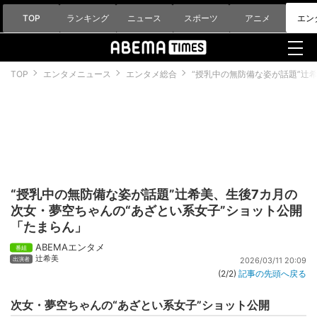
TOP
ランキング
ニュース
スポーツ
アニメ
エン
TOP
エンタメニュース
エンタメ総合
“授乳中の無防備な姿が話題”辻
“授乳中の無防備な姿が話題”辻希美、生後7カ月の
次女・夢空ちゃんの“あざとい系女子”ショット公開
「たまらん」
ABEMAエンタメ
辻希美
2026/03/11 20:09
(2/2)
記事の先頭へ戻る
次女・夢空ちゃんの“あざとい系女子”ショット公開