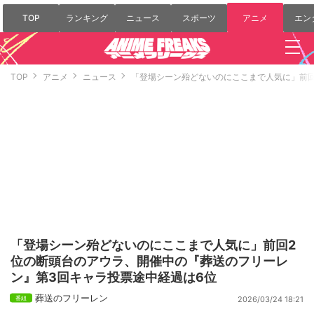
TOP
ランキング
ニュース
スポーツ
アニメ
エン
TOP
アニメ
ニュース
「登場シーン殆どないのにここまで人気に」前回
「登場シーン殆どないのにここまで人気に」前回2
位の断頭台のアウラ、開催中の『葬送のフリーレ
ン』第3回キャラ投票途中経過は6位
葬送のフリーレン
2026/03/24 18:21