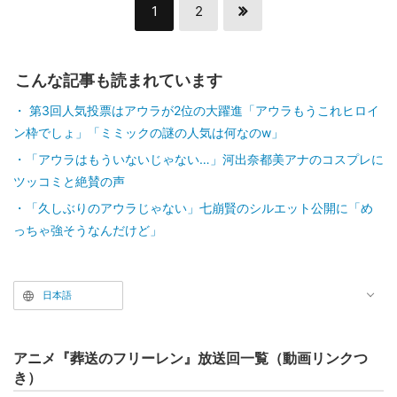
1
2
こんな記事も読まれています
第3回人気投票はアウラが2位の大躍進「アウラもうこれヒロイ
ン枠でしょ」「ミミックの謎の人気は何なのw」
「アウラはもういないじゃない…」河出奈都美アナのコスプレに
ツッコミと絶賛の声
「久しぶりのアウラじゃない」七崩賢のシルエット公開に「め
っちゃ強そうなんだけど」
日本語
アニメ『葬送のフリーレン』放送回一覧（動画リンクつ
き）