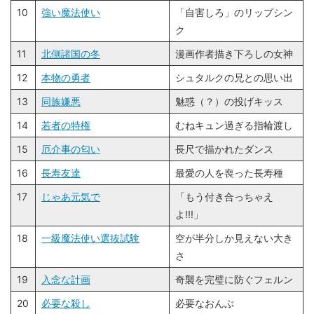
10
強い魔法使い
「自害しろ」のリップシン
ク
11
北側諸国の冬
漫画作者描き下ろしの女神
12
本物の勇者
シュタルクの兄との思い出
13
同族嫌悪
魅惑（？）の投げキッス
14
若者の特権
むねキュン過ぎる指輪渡し
15
厄介事の匂い
長尺で描かれたダンス
16
長寿友達
最愛の人を喪った長寿種
17
じゃあ元気で
「もう付き合っちゃえ
よ!!!」
18
一級魔法使い選抜試験
空が半分しか見えない大き
さ
19
入念な計画
奇襲を完璧に防ぐフェルン
20
必要な殺し
必要なおんぶ