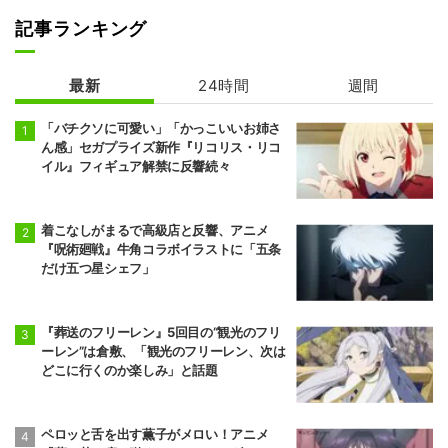
記事ランキング
多聞くん今どっ
火喰鳥 羽州ぼろ
ち！？
鳶組
最新
24時間
週間
「バチクソに可愛い」「かっこいいお姉さ
ん感」セガプライズ新作『リコリス・リコ
イル』フィギュア解禁に反響続々
着こなしがまるで高級店と反響、アニメ
『呪術廻戦』牛角コラボイラストに「五条
だけ五つ星シェフ」
『葬送のフリーレン』5回目の“観光のフリ
ーレン”は倉敷、「観光のフリーレン、次は
どこに行くのか楽しみ」と話題
ペロッと舌を出す薫子がメロい！アニメ