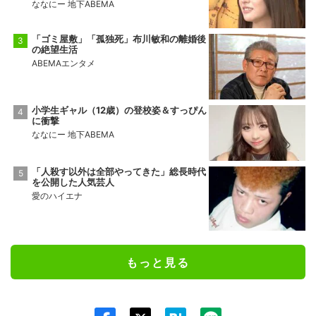
ななにー 地下ABEMA
「ゴミ屋敷」「孤独死」布川敏和の離婚後
の絶望生活
ABEMAエンタメ
小学生ギャル（12歳）の登校姿＆すっぴん
に衝撃
ななにー 地下ABEMA
「人殺す以外は全部やってきた」総長時代
を公開した人気芸人
愛のハイエナ
もっと見る