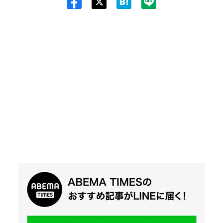
Twit
ter