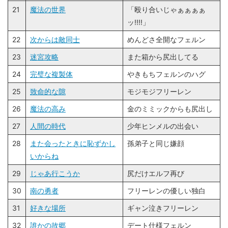
21
魔法の世界
「殴り合いじゃぁぁぁぁ
ッ!!!!」
22
次からは敵同士
めんどさ全開なフェルン
23
迷宮攻略
また箱から尻出してる
24
完璧な複製体
やきもちフェルンのハグ
25
致命的な隙
モジモジフリーレン
26
魔法の高み
金のミミックからも尻出し
27
人間の時代
少年ヒンメルの出会い
28
また会ったときに恥ずかし
孫弟子と同じ嫌顔
いからね
29
じゃあ行こうか
尻だけエルフ再び
30
南の勇者
フリーレンの優しい独白
31
好きな場所
ギャン泣きフリーレン
32
誰かの故郷
デート仕様フェルン