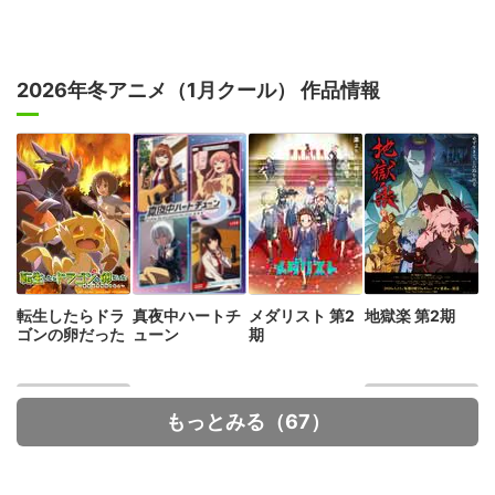
2026年冬アニメ（1月クール） 作品情報
転生したらドラ
真夜中ハートチ
メダリスト 第2
地獄楽 第2期
ゴンの卵だった
ューン
期
もっとみる（67）