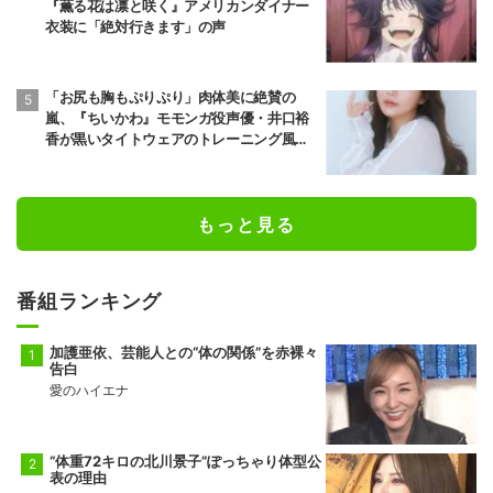
『薫る花は凛と咲く』アメリカンダイナー
衣装に「絶対行きます」の声
「お尻も胸もぷりぷり」肉体美に絶賛の
嵐、『ちいかわ』モモンガ役声優・井口裕
香が黒いタイトウェアのトレーニング風景
公開
もっと見る
番組ランキング
加護亜依、芸能人との“体の関係”を赤裸々
告白
愛のハイエナ
“体重72キロの北川景子”ぽっちゃり体型公
表の理由