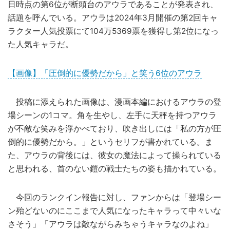
日時点の第6位が断頭台のアウラであることが発表され、
話題を呼んでいる。アウラは2024年3月開催の第2回キャ
ラクター人気投票にて104万5369票を獲得し第2位になっ
た人気キャラだ。
【画像】「圧倒的に優勢だから」と笑う6位のアウラ
投稿に添えられた画像は、漫画本編におけるアウラの登
場シーンの1コマ。角を生やし、左手に天秤を持つアウラ
が不敵な笑みを浮かべており、吹き出しには「私の方が圧
倒的に優勢だから。」というセリフが書かれている。ま
た、アウラの背後には、彼女の魔法によって操られている
と思われる、首のない鎧の戦士たちの姿も描かれている。
今回のランクイン報告に対し、ファンからは「登場シー
ン殆どないのにここまで人気になったキャラって中々いな
さそう」「アウラは敵ながらみちゃうキャラなのよね」