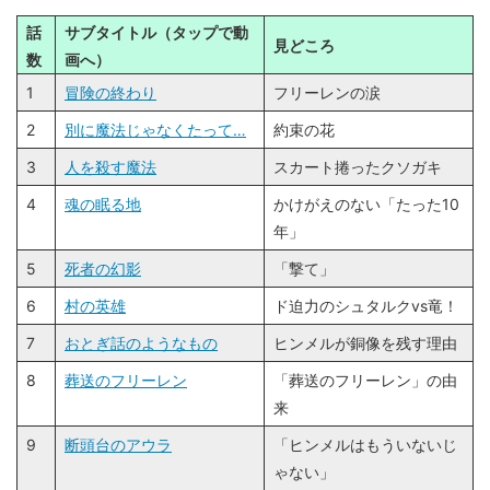
話
サブタイトル（タップで動
見どころ
数
画へ）
1
冒険の終わり
フリーレンの涙
2
別に魔法じゃなくたって…
約束の花
3
人を殺す魔法
スカート捲ったクソガキ
4
魂の眠る地
かけがえのない「たった10
年」
5
死者の幻影
「撃て」
6
村の英雄
ド迫力のシュタルクvs竜！
7
おとぎ話のようなもの
ヒンメルが銅像を残す理由
8
葬送のフリーレン
「葬送のフリーレン」の由
来
9
断頭台のアウラ
「ヒンメルはもういないじ
ゃない」