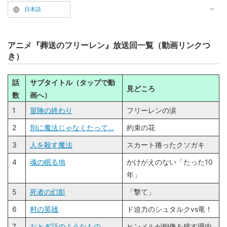
日本語
アニメ『葬送のフリーレン』放送回一覧（動画リンクつ
き）
話
サブタイトル（タップで動
見どころ
数
画へ）
1
冒険の終わり
フリーレンの涙
2
別に魔法じゃなくたって…
約束の花
3
人を殺す魔法
スカート捲ったクソガキ
4
魂の眠る地
かけがえのない「たった10
年」
5
死者の幻影
「撃て」
6
村の英雄
ド迫力のシュタルクvs竜！
7
おとぎ話のようなもの
ヒンメルが銅像を残す理由