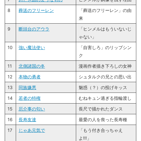
8
葬送のフリーレン
「葬送のフリーレン」の由
来
9
断頭台のアウラ
「ヒンメルはもういないじ
ゃない」
10
強い魔法使い
「自害しろ」のリップシン
ク
11
北側諸国の冬
漫画作者描き下ろしの女神
12
本物の勇者
シュタルクの兄との思い出
13
同族嫌悪
魅惑（？）の投げキッス
14
若者の特権
むねキュン過ぎる指輪渡し
15
厄介事の匂い
長尺で描かれたダンス
16
長寿友達
最愛の人を喪った長寿種
17
じゃあ元気で
「もう付き合っちゃえ
よ!!!」