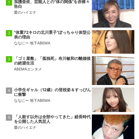
加護亜依、芸能人との“体の関係”を赤裸々
告白
愛のハイエナ
“体重72キロの北川景子”ぽっちゃり体型公
表の理由
ななにー 地下ABEMA
「ゴミ屋敷」「孤独死」布川敏和の離婚後
の絶望生活
ABEMAエンタメ
小学生ギャル（12歳）の登校姿＆すっぴん
に衝撃
ななにー 地下ABEMA
「人殺す以外は全部やってきた」総長時代
を公開した人気芸人
愛のハイエナ