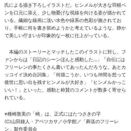
氏による描き下ろしイラストだ。ヒンメルが大きな羽根ペ
ンを口元に添え、少し物憂げな視線を向ける姿が描かれて
いる。繊細な線画に淡い水色や緑系の色彩が施されてお
り、手帳に何を書き留めようかと考えているような、静か
で美しい佇まいが印象的な一枚に仕上がっている。
本編のストーリーとマッチしたこのイラストに対し、フ
ァンからは「日記のシーンほんと感動した…」「自伝には
フリーレンの事たくさん書いてあったんだろうな。あとカ
ッコイイ決め台詞集」「何描こうか、いつも仲間を想って
後世に思い出を残すヒンメルが大好き」「ヒンメルかっこ
いい！」といった、感動と称賛のコメントが数多く寄せら
れている。
※種崎敦美の「崎」は、正式にはたつさきの字
(C)山田鐘人・アベツカサ／小学館／「葬送のフリーレ
ン」製作委員会