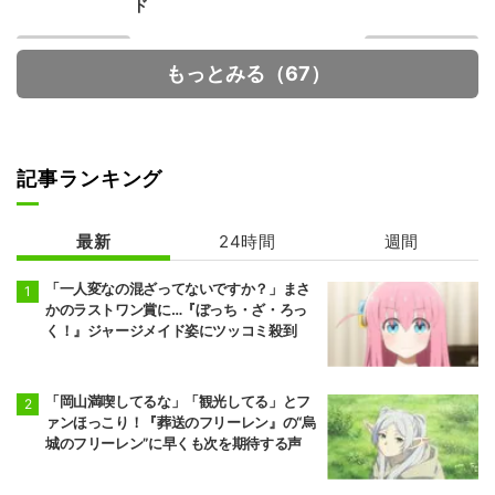
ド
もっとみる（67）
記事ランキング
葬送のフリーレ
シャンピニオン
ン 2期
の魔女
最新
24時間
週間
「一人変なの混ざってないですか？」まさ
かのラストワン賞に…『ぼっち・ざ・ろっ
く！』ジャージメイド姿にツッコミ殺到
「岡山満喫してるな」「観光してる」とフ
ァンほっこり！『葬送のフリーレン』の“烏
城のフリーレン”に早くも次を期待する声