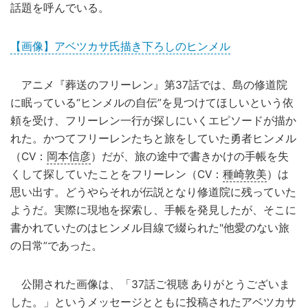
話題を呼んでいる。
【画像】アベツカサ氏描き下ろしのヒンメル
アニメ『葬送のフリーレン』第37話では、島の修道院
に眠っている“ヒンメルの自伝”を見つけてほしいという依
頼を受け、フリーレン一行が探しにいくエピソードが描か
れた。かつてフリーレンたちと旅をしていた勇者ヒンメル
（CV：
岡本信彦
）だが、旅の途中で書きかけの手帳を失
くして探していたことをフリーレン（CV：
種崎敦美
）は
思い出す。どうやらそれが伝説となり修道院に残っていた
ようだ。実際に現地を探索し、手帳を発見したが、そこに
書かれていたのはヒンメル目線で綴られた"他愛のない旅
の日常”であった。
公開された画像は、「37話ご視聴 ありがとうございま
した。」というメッセージとともに投稿されたアベツカサ