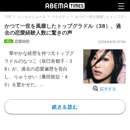
TOP
エンタメニュース
バラエティ
かつて一世を風靡したトップグラド
かつて一世を風靡したトップグラドル（38）、過
去の恋愛経験人数に驚きの声
恋愛病院
2026/04/10 07:00
華やかな経歴を持つ元トップグ
ラドルのなつこ（辰巳奈都子・3
8）が、過去の恋愛遍歴を告白
し、りゅうせい（桑田龍征・4
0）を驚かせた。
拡大する
4月9日（木）夜10時より放送
のオリジナル恋愛番組『恋愛病
続きを読む
院』が放送された。『恋愛病院』
は、仕事に夢中になるがあまり、
恋を忘れた大人たちが本気で恋と