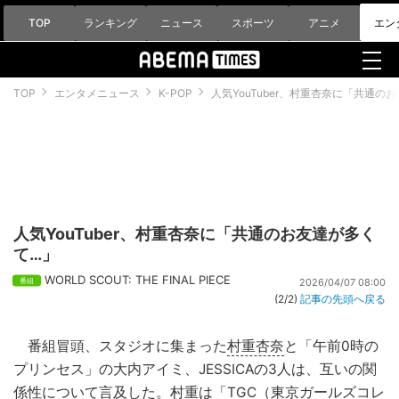
TOP
ランキング
ニュース
スポーツ
アニメ
エン
TOP
エンタメニュース
K-POP
人気YouTuber、村重杏奈に「共通の
人気YouTuber、村重杏奈に「共通のお友達が多く
て…」
WORLD SCOUT: THE FINAL PIECE
2026/04/07 08:00
(2/2)
記事の先頭へ戻る
番組冒頭、スタジオに集まった
村重杏奈
と「午前0時の
プリンセス」の大内アイミ、JESSICAの3人は、互いの関
係性について言及した。村重は「
TGC
（東京ガールズコレ