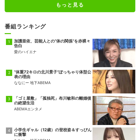
もっと見る
番組ランキング
加護亜依、芸能人との“体の関係”を赤裸々
告白
愛のハイエナ
“体重72キロの北川景子”ぽっちゃり体型公
表の理由
ななにー 地下ABEMA
「ゴミ屋敷」「孤独死」布川敏和の離婚後
の絶望生活
ABEMAエンタメ
小学生ギャル（12歳）の登校姿＆すっぴん
に衝撃