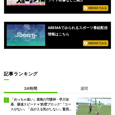
ABEMAでみる
ABEMAでみられるスポーツ番組配信
情報はこちら
ABEMAでみる
記事ランキング
24時間
週間
「めっちゃ速い」鹿島の守護神・早川友
基、爆速スピード→“鉄壁ブロック”「コー
スがない」「点が入る気がしない」驚異の
判断力と飛び出しでビッグセーブ