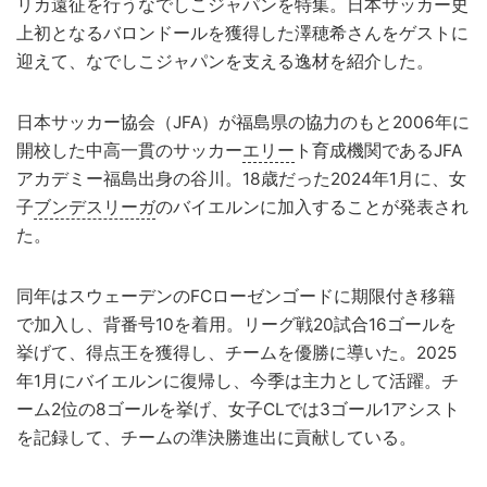
リカ遠征を行うなでしこジャパンを特集。日本サッカー史
上初となるバロンドールを獲得した澤穂希さんをゲストに
迎えて、なでしこジャパンを支える逸材を紹介した。
日本サッカー協会（JFA）が福島県の協力のもと2006年に
開校した中高一貫のサッカー
エリー
ト育成機関であるJFA
アカデミー福島出身の谷川。18歳だった2024年1月に、女
子
ブンデスリーガ
のバイエルンに加入することが発表され
た。
同年はスウェーデンのFCローゼンゴードに期限付き移籍
で加入し、背番号10を着用。リーグ戦20試合16ゴールを
挙げて、得点王を獲得し、チームを優勝に導いた。2025
年1月にバイエルンに復帰し、今季は主力として活躍。チ
ーム2位の8ゴールを挙げ、女子CLでは3ゴール1アシスト
を記録して、チームの準決勝進出に貢献している。