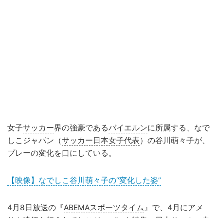
女子
サッカー
界の強豪である
バイエルン
に所属する、なで
しこジャパン（
サッカー日本女子代表
）の谷川萌々子が、
プレーの変化を口にしている。
【映像】なでしこ谷川萌々子の“変化した姿”
4月8日放送の『
ABEMAスポーツタイム
』で、4月にアメ