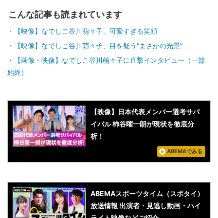
こんな記事も読まれています
【映像】なでしこ谷川萌々子、可愛すぎる笑顔
【映像】なでしこ谷川萌々子、目を疑う“まさかの光景”
【画像・映像】なでしこ谷川萌々子に直撃インタビュー（一部
始終）
【映像】日本代表メンバー選考サバ
イバル 柿谷曜一朗が現状を徹底分
析！
ABEMAでみる
ABEMAスポーツタイム（スポタイ）
放送情報 出演者・見逃し動画・ハイ
ライト映像などご紹介