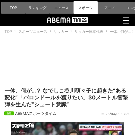
TOP
ランキング
ニュース
スポーツ
アニメ
エン
TOP
スポーツニュース
サッカー
サッカー日本代表
一体、何が…？
一体、何が…？ なでしこ谷川萌々子に起きた“ある
変化”「バロンドールを獲りたい」30メートル衝撃
弾を生んだ“シュート意識”
ABEMAスポーツタイム
2026/04/09 07:30