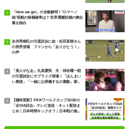
「Here we go!」の全貌解明！“ロマーノ
砲”発動の移籍確率は？ 世界震撼投稿の舞台
裏を独白
永井秀樹氏の引退試合に故・松田直樹さん
の長男登場 ファンから「ありがとう！」
の声
「美人やなあ」丸高愛実、夫・柿谷曜一朗
の引退試合にサプライズ登場！「ほんまい
い奥様」「一緒にお辞儀するの素敵」家族
愛が脚光
【随時更新】FIFAワールドカップ2026の
「全104試合」テレビ放送・ネット配信ま
とめ｜日本時間キックオフ｜日本戦の無料
視聴方法