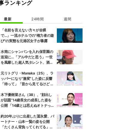
事ランキング
最新
24時間
週間
「名前を言えない方々が全裸
で…」一流ホテルでの"権力者の遊
び"の実態を元港区女子が暴露
水筒にシャンパンを入れ保育園の
送迎に…「アル中だと思う」一世
を風靡した超人気タレント、酒漬
けだった日々を告白
元リトグリ・Manaka（25）、ラ
ッパーになり“激変”した姿に反響
「待って」「昔から見てるけど 最
近ずっと可愛くなってる」
木下優樹菜さん（38）、“顔出し
が話題”14歳長女の成長した姿を
公開 「14歳とは思えぬオトナっぽ
さ」「優樹菜ちゃんにそっくりす
ぎる」など反響
約20年ぶりに出産した冨永愛、パ
ートナー・山本一賢の姿を公開
「たくさん背負ってくれてる」感
謝の思いをつづる