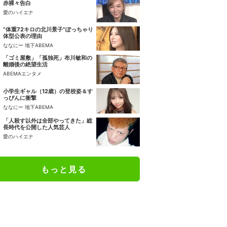
赤裸々告白
愛のハイエナ
“体重72キロの北川景子”ぽっちゃり
体型公表の理由
ななにー 地下ABEMA
「ゴミ屋敷」「孤独死」布川敏和の
離婚後の絶望生活
ABEMAエンタメ
小学生ギャル（12歳）の登校姿＆す
っぴんに衝撃
ななにー 地下ABEMA
「人殺す以外は全部やってきた」総
長時代を公開した人気芸人
愛のハイエナ
もっと見る