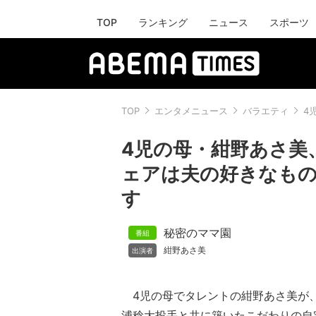
TOP
ランキング
ニュース
スポーツ
TOP
エンタメニュース
バラエティ
4
4児の母・紺野あさ美
ェアは夫の好きなもの
す
秘密のママ園
紺野あさ美
4児の母でタレントの紺野あさ美が
浦稔大投手と共に築いたこだわりの自