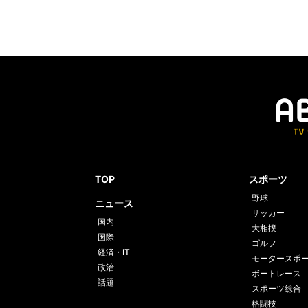
TOP
スポーツ
野球
ニュース
サッカー
国内
大相撲
国際
ゴルフ
経済・IT
モータースポ
政治
ボートレース
話題
スポーツ総合
格闘技