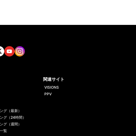
tt
Yout
Insta
ube
gram
関連サイト
VISIONS
PPV
ング（最新）
ング（24時間）
ング（週間）
一覧