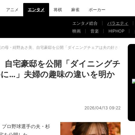
アニメ
エンタメ
将棋
麻雀
ポーカー
エンタメ総合
バラエティ
映画
音楽
HIPHOP
児の母・紺野あさ美、自宅豪邸を公開「ダイニングチェアは夫の好きなものに
、自宅豪邸を公開「ダイニングチ
に…」夫婦の趣味の違いを明か
2026/04/13 09:22
、プロ野球選手の夫・杉
宅を公開した。