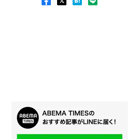
Twit
ter