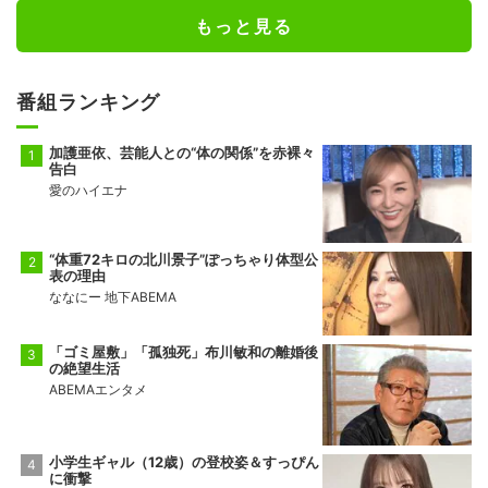
もっと見る
番組ランキング
加護亜依、芸能人との“体の関係”を赤裸々
告白
愛のハイエナ
“体重72キロの北川景子”ぽっちゃり体型公
表の理由
ななにー 地下ABEMA
「ゴミ屋敷」「孤独死」布川敏和の離婚後
の絶望生活
ABEMAエンタメ
小学生ギャル（12歳）の登校姿＆すっぴん
に衝撃