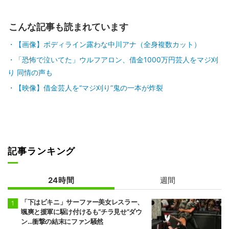
こんな記事も読まれています
【画像】ボディライン露わな中川アナ（全身複数カット）
「恐怖で泣いてた」ウルフアロン、借金1000万円芸人をマジ刈
り 同情の声も
【映像】借金芸人を“マジ刈り”鬼の一本が炸裂
記事ランキング
24時間
週間
「下はビキニ」サーファー美女レスラー、
颯爽と援軍に駆け付けるも“チラ見せ”ダウ
ン…衝撃の結末にファン騒然