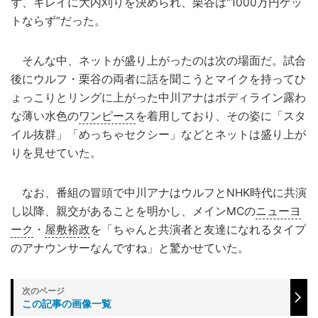
ず、キレイに大内刈りを決められ、栗谷は“1000万円ゲッ
トならず”だった。
そんな中、ネットが盛り上がったのは次の場面だ。試合
後にウルフ・栗谷の両者に話を聞こうとマイクを持ってひ
ょっこりとリングに上がった中川アナはボディライン露わ
な薄い水色の
ワンピース
を着用しており、その姿に「スタ
イル抜群」「めっちゃセクシー」などとネットは盛り上が
りを見せていた。
なお、番組の冒頭で中川アナはウルフとNHK時代に共演
し以降、親交があることを明かし、メインMCの
ニューヨ
ーク
・
屋敷裕政
を「ちゃんと共演者と友達になれるタイプ
のアナウンサーなんですね」と驚かせていた。
この記事の画像一覧