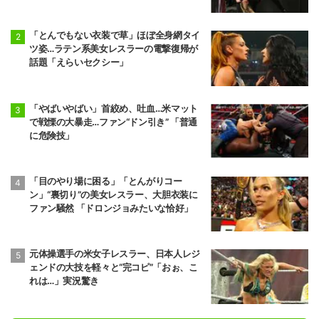
「とんでもない衣装で草」ほぼ全身網タイ
ツ姿…ラテン系美女レスラーの電撃復帰が
話題「えらいセクシー」
「やばいやばい」首絞め、吐血…米マット
で戦慄の大暴走…ファン“ドン引き” 「普通
に危険技」
「目のやり場に困る」「とんがりコー
ン」“裏切り”の美女レスラー、大胆衣装に
ファン騒然 「ドロンジョみたいな恰好」
元体操選手の米女子レスラー、日本人レジ
ェンドの大技を軽々と“完コピ”「おぉ、こ
れは…」実況驚き