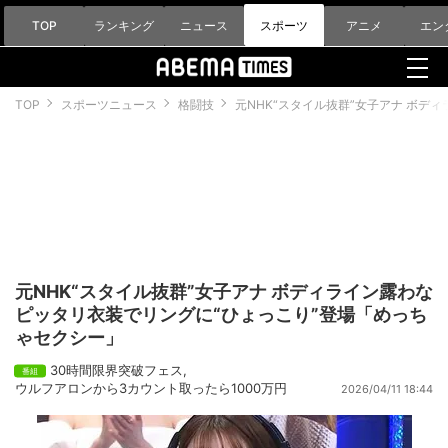
TOP
ランキング
ニュース
スポーツ
アニメ
エン
TOP
スポーツニュース
格闘技
元NHK“スタイル抜群”女子アナ ボデ
元NHK“スタイル抜群”女子アナ ボディライン露わな
ピッタリ衣装でリングに“ひょっこり”登場「めっち
ゃセクシー」
30時間限界突破フェス
,
ウルフアロンから3カウント取ったら1000万円
2026/04/11 18:44