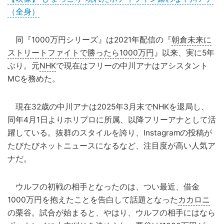
（全身）
同『1000万円シリーズ』は2021年配信の『
朝倉未来に
ストリートファイトで勝ったら1000万円
』以来、実に5年
ぶり。元
NHK
で現在はフリーの中川アナはアシスタント
MCを務めた。
現在32歳の中川アナは2025年3月末でNHKを退局し、
同年4月1日よりホリプロに所属、以降フリーアナとして活
躍している。抜群のスタイルを誇り、Instagramの投稿が
たびたびネットニュースになるなど、注目度が高い人気ア
ナだ。
ウルフの初戦の相手となったのは、つい最近、借金
1000万円を抱えたことを告白して話題となった
カカロニ
の栗谷。試合が始まると、やはり、ウルフの相手にはなら