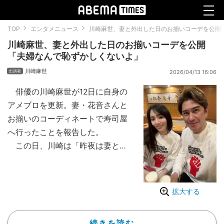
TOP
エンタメニュース
川崎麻世、妻と外出した日のお揃いコーデを公開
川崎麻世、妻と外出した日のお揃いコーデを公開
「夫婦なんで恥ずかしくないよ」
川崎麻世
2026/04/13 16:06
俳優の川崎麻世が12日に自身の
アメブロを更新。妻・花音さんと
お揃いのコーディネートで寿司屋
へ行ったことを報告した。
この日、川崎は「昨夜は妻とお
揃いのTシャツを着て寿司屋に行
って来ました」と報告し、花音さ
んとの2ショットを公開。「実は
拡大する
全身お揃いコーデで黒のデニムに
白いスニーカーなんです」と説明
続きを読む