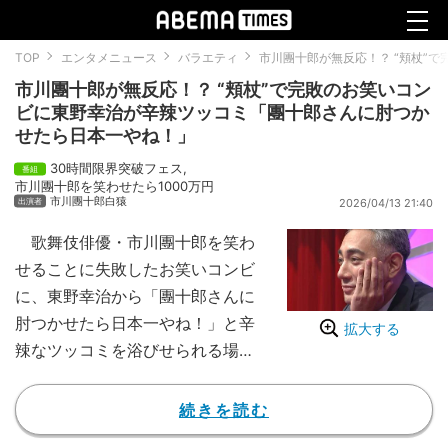
TOP
エンタメニュース
バラエティ
市川團十郎が無反応！？ “頬杖”
市川團十郎が無反応！？ “頬杖”で完敗のお笑いコン
ビに東野幸治が辛辣ツッコミ「團十郎さんに肘つか
せたら日本一やね！」
30時間限界突破フェス
,
市川團十郎を笑わせたら1000万円
市川團十郎白猿
2026/04/13 21:40
歌舞伎俳優・市川團十郎を笑わ
せることに失敗したお笑いコンビ
に、東野幸治から「團十郎さんに
肘つかせたら日本一やね！」と辛
拡大する
辣なツッコミを浴びせられる場面
があった。
4月12日、制限時間1分間で笑わ
続きを読む
せることができれば賞金獲得の