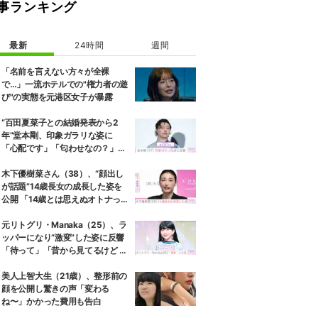
事ランキング
最新
24時間
週間
「名前を言えない方々が全裸
で…」一流ホテルでの"権力者の遊
び"の実態を元港区女子が暴露
“百田夏菜子との結婚発表から2
年”堂本剛、印象ガラリな姿に
「心配です」「匂わせなの？」な
どさまざまな声
木下優樹菜さん（38）、“顔出し
が話題”14歳長女の成長した姿を
公開 「14歳とは思えぬオトナっぽ
さ」「優樹菜ちゃんにそっくりす
ぎる」など反響
元リトグリ・Manaka（25）、ラ
ッパーになり“激変”した姿に反響
「待って」「昔から見てるけど 最
近ずっと可愛くなってる」
美人上智大生（21歳）、整形前の
顔を公開し驚きの声「変わる
ね〜」かかった費用も告白