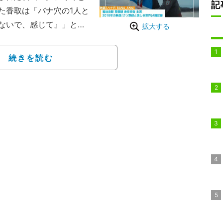
記
た香取は「バナ穴の1人と
ないで、感じて』」とコ
拡大する
浮かべる出演者たちが
続きを読む
ードが散りばめられる
っている。
何度も引き込まれてしま
「観る者のイマジネーシ
うか、楽しみにお待ちく