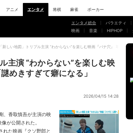
アニメ
エンタメ
将棋
麻雀
ポーカー
エンタメ総合
バラエティ
映画
音楽
HIPHOP
「新しい地図」トリプル主演 “わからない”を楽しむ映画『バナ穴』 草なぎ
ル主演 “わからない”を楽しむ映
「謎めきすぎて癖になる」
2026/04/15 14:28
剛、香取慎吾が主演の映
ー映像が公開された。
開された映画『クソ野郎と