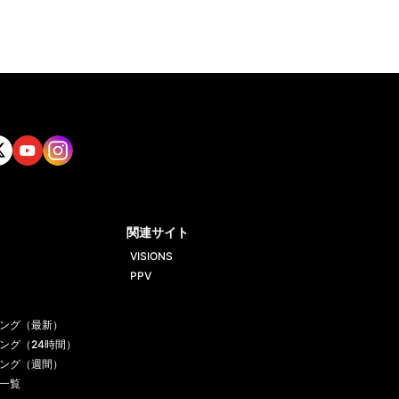
tt
Yout
Insta
ube
gram
関連サイト
VISIONS
PPV
ング（最新）
ング（24時間）
ング（週間）
一覧