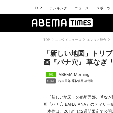
TOP
ランキング
ニュース
スポーツ
TOP
エンタメニュース
エンタメ総合
「新しい地図」トリプ
画『バナ穴』 草なぎ
ABEMA Morning
稲垣吾郎
香取慎吾
草彅剛
,
,
「新しい地図」の稲垣吾郎、草なぎ
画『バナ穴 BANA_ANA』のティザ
本作は、2018年に2週間限定で公