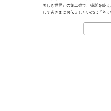
美しき世界』の第二弾で、撮影を終え
して皆さまにお伝えしたいのは『考え
メントした。
公開された映像は、印象的な表情を
次々と登場する間に、気になるキーワ
「わからない」を楽しむ仕上がりにな
草なぎは「謎めきすぎて癖になる。
う世界やー」と映画を紹介し、稲垣は
ョンによって完成する美しい作品。ど
ださい」と呼び掛けた。