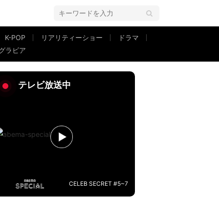
K-POP
リアリティーショー
ドラマ
グラビア
「謎めきすぎて癖になる」
テレビ放送中
CELEB SECRET #5~7