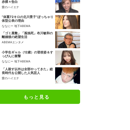
赤裸々告白
愛のハイエナ
“体重72キロの北川景子”ぽっちゃり
体型公表の理由
ななにー 地下ABEMA
「ゴミ屋敷」「孤独死」布川敏和の
離婚後の絶望生活
ABEMAエンタメ
小学生ギャル（12歳）の登校姿＆す
っぴんに衝撃
ななにー 地下ABEMA
「人殺す以外は全部やってきた」総
長時代を公開した人気芸人
愛のハイエナ
もっと見る