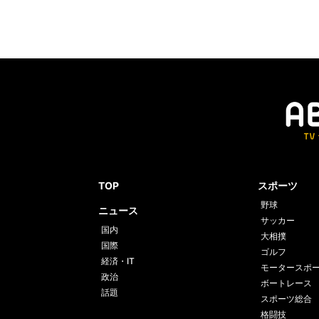
TOP
スポーツ
野球
ニュース
サッカー
国内
大相撲
国際
ゴルフ
経済・IT
モータースポ
政治
ボートレース
話題
スポーツ総合
格闘技