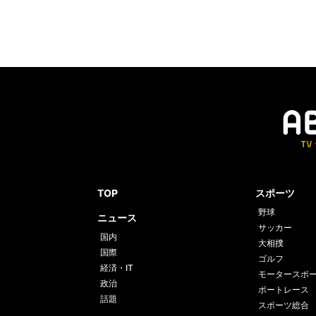
TOP
スポーツ
野球
ニュース
サッカー
国内
大相撲
国際
ゴルフ
経済・IT
モータースポ
政治
ボートレース
話題
スポーツ総合