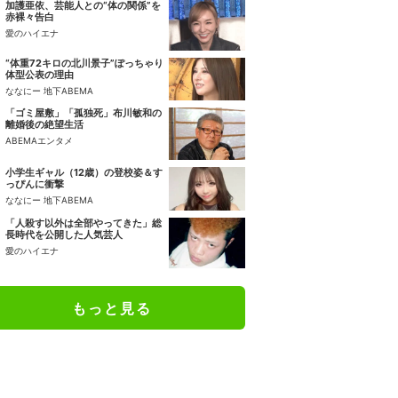
加護亜依、芸能人との“体の関係”を
赤裸々告白
愛のハイエナ
“体重72キロの北川景子”ぽっちゃり
体型公表の理由
ななにー 地下ABEMA
「ゴミ屋敷」「孤独死」布川敏和の
離婚後の絶望生活
ABEMAエンタメ
小学生ギャル（12歳）の登校姿＆す
っぴんに衝撃
ななにー 地下ABEMA
「人殺す以外は全部やってきた」総
長時代を公開した人気芸人
愛のハイエナ
もっと見る