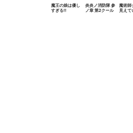
魔王の娘は優し
炎炎ノ消防隊 参
魔術師
すぎる!!
ノ章 第2クール
見えて