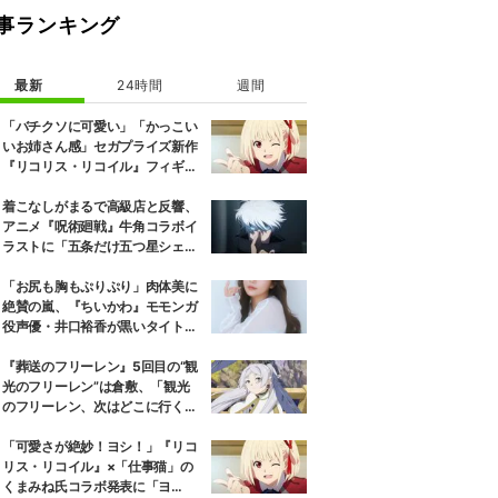
事ランキング
最新
24時間
週間
「バチクソに可愛い」「かっこい
いお姉さん感」セガプライズ新作
『リコリス・リコイル』フィギュ
ア解禁に反響続々
着こなしがまるで高級店と反響、
アニメ『呪術廻戦』牛角コラボイ
ラストに「五条だけ五つ星シェ
フ」
「お尻も胸もぷりぷり」肉体美に
絶賛の嵐、『ちいかわ』モモンガ
役声優・井口裕香が黒いタイトウ
ェアのトレーニング風景公開
『葬送のフリーレン』5回目の“観
光のフリーレン”は倉敷、「観光
のフリーレン、次はどこに行くの
か楽しみ」と話題
「可愛さが絶妙！ヨシ！」『リコ
リス・リコイル』×「仕事猫」の
くまみね氏コラボ発表に「ヨ