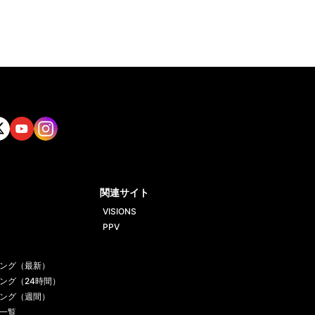
tt
Yout
Insta
ube
gram
関連サイト
VISIONS
PPV
ング（最新）
ング（24時間）
ング（週間）
一覧