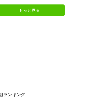
シ！」の反響相次ぐ
もっと見る
組ランキング