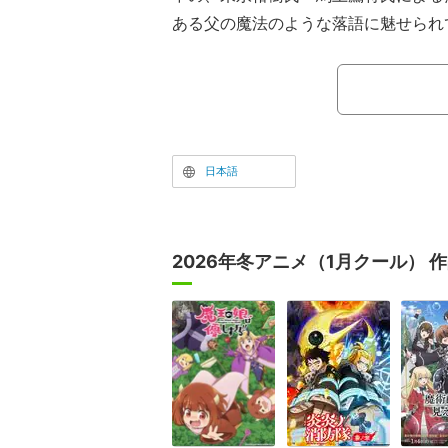
ある父の魔法のような落語に魅せられ
が、父の“真打昇進試験”を巡る出来事
の世界へと飛び込み、最高位“真打”を
格落語ストーリーである。
日本語
2026年冬アニメ（1月クール） 