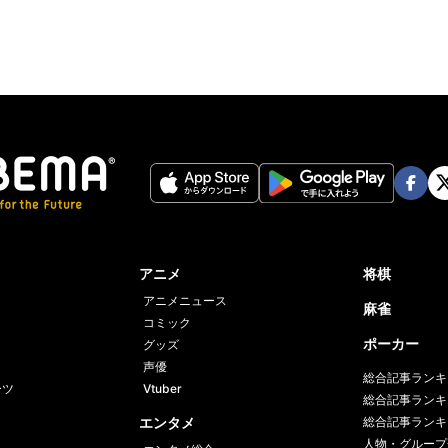
Face
Twi
book
er
アニメ
将棋
アニメニュース
麻雀
コミック
ポーカー
グッズ
声優
総合記事ランキ
ーツ
Vtuber
総合記事ランキ
エンタメ
総合記事ランキ
人物・グループ