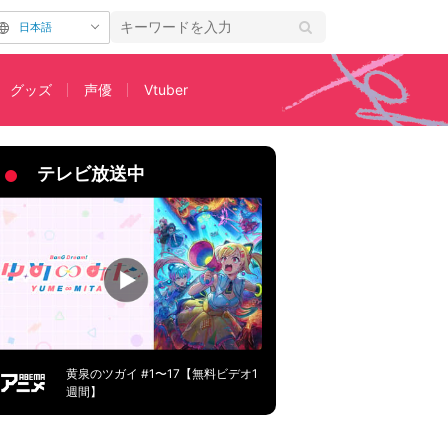
日本語
グッズ
声優
Vtuber
TOP3
テレビ放送中
黄泉のツガイ #1〜17【無料ビデオ1
週間】