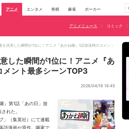
アニメ
エンタメ
将棋
麻雀
ポーカー
アニメニュース
コミック
道を決意した瞬間が1位に！アニメ『あかね噺』1話放送時のコメント最多シーン
意した瞬間が1位に！アニメ『あ
コメント最多シーンTOP3
2026/04/16 16:45
噺』第1話「あの日」放
表された。
プ」（集英社）にて連載
落語漫画が原作。噺家で