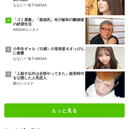
ななにー 地下ABEMA
「ゴミ屋敷」「孤独死」布川敏和の離婚後
の絶望生活
ABEMAエンタメ
小学生ギャル（12歳）の登校姿＆すっぴん
に衝撃
ななにー 地下ABEMA
「人殺す以外は全部やってきた」総長時代
を公開した人気芸人
愛のハイエナ
もっと見る