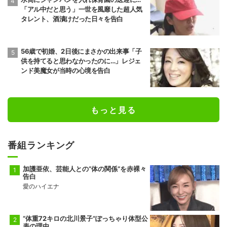
「アル中だと思う」一世を風靡した超人気
タレント、酒漬けだった日々を告白
56歳で初婚、2日後にまさかの出来事「子
供を持てると思わなかったのに…」レジェ
ンド美魔女が当時の心境を告白
もっと見る
番組ランキング
加護亜依、芸能人との“体の関係”を赤裸々
告白
愛のハイエナ
“体重72キロの北川景子”ぽっちゃり体型公
表の理由