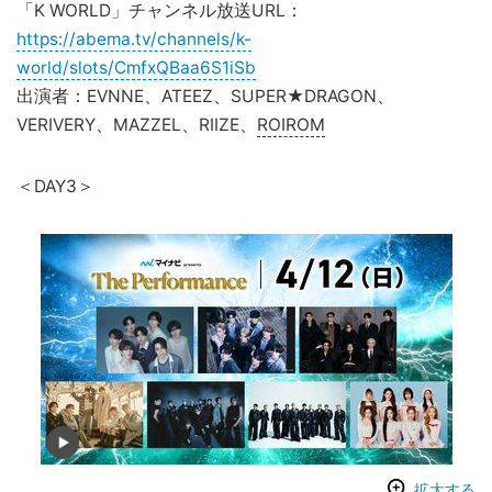
「K WORLD」チャンネル放送URL：
https://abema.tv/channels/k-
world/slots/CmfxQBaa6S1iSb
出演者：EVNNE、ATEEZ、SUPER★DRAGON、
VERIVERY、MAZZEL、RIIZE、
ROIROM
＜DAY3＞
拡大する