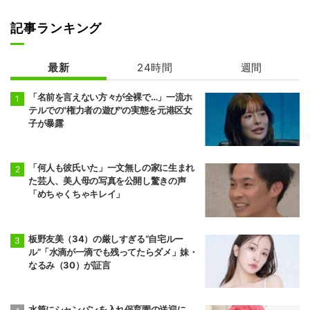
記事ランキング
最新
24時間
週間
「名前を言えない方々が全裸で…」一流ホ
テルでの"権力者の遊び"の実態を元港区女
子が暴露
「何人も彼氏いた」一文無しの家に生まれ
た芸人、美人母の写真を公開し驚きの声
「めちゃくちゃキレイ」
板野友美（34）の厳しすぎる“自宅ルー
ル”「水滴が一滴でも残ってたらダメ」妹・
なるみ（30）が証言
水筒にシャンパンを入れ保育園の送迎に…