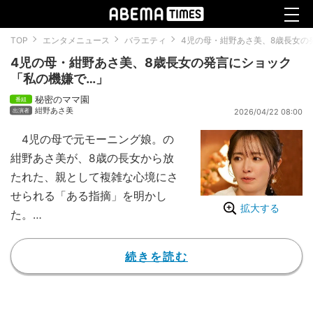
TOP
エンタメニュース
バラエティ
4児の母・紺野あさ美、8歳長女の
4児の母・紺野あさ美、8歳長女の発言にショック
「私の機嫌で…」
秘密のママ園
紺野あさ美
2026/04/22 08:00
4児の母で元モーニング娘。の
紺野あさ美が、8歳の長女から放
たれた、親として複雑な心境にさ
せられる「ある指摘」を明かし
拡大する
た。
4月19日放送のABEMA『秘密の
ママ園2』に出演した紺野は、ワ
続きを読む
ンオペ育児の中でいかに笑顔をキ
ープするかというテーマでトーク
を展開。現在、プロ野球・中日ド