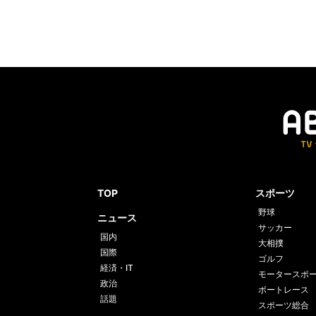
TOP
スポーツ
野球
ニュース
サッカー
国内
大相撲
国際
ゴルフ
経済・IT
モータースポ
政治
ボートレース
話題
スポーツ総合