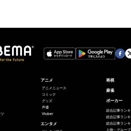
Face
Twi
book
er
アニメ
将棋
アニメニュース
麻雀
コミック
ポーカー
グッズ
声優
総合記事ランキ
ーツ
Vtuber
総合記事ランキ
エンタメ
総合記事ランキ
人物・グループ