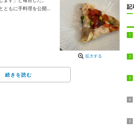
します」と報告した。
記
とともに手料理を公開し
ンナーで巻いて爪楊枝で
ーズを乗せ塩胡椒しフラ
単な作り方を説明。「め
拡大する
続きを読む