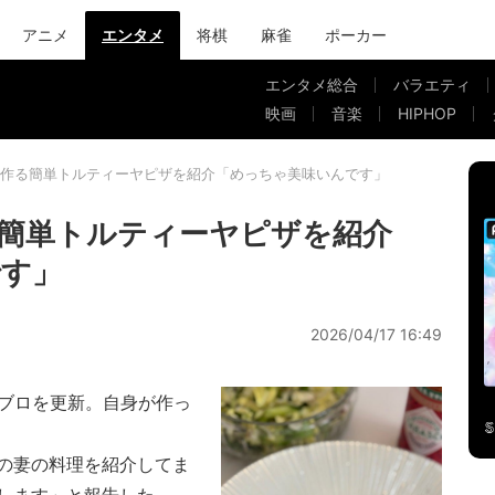
アニメ
エンタメ
将棋
麻雀
ポーカー
エンタメ総合
バラエティ
映画
音楽
HIPHOP
作る簡単トルティーヤピザを紹介「めっちゃ美味いんです」
簡単トルティーヤピザを紹介
です」
2026/04/17 16:49
ブロを更新。自身が作っ
の妻の料理を紹介してま