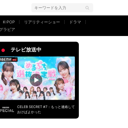
K-POP
リアリティーショー
ドラマ
グラビア
テレビ放送中
CELEB SECRET #7：もっと連絡して
おけばよかった