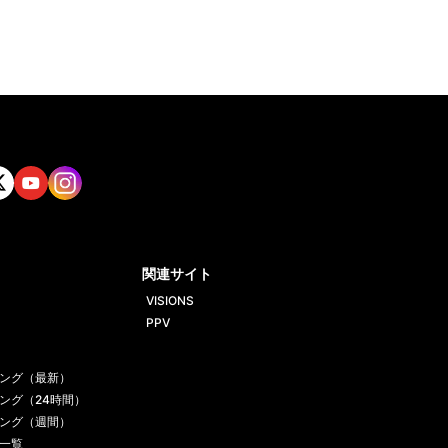
tt
Yout
Insta
ube
gram
関連サイト
VISIONS
PPV
ング（最新）
ング（24時間）
ング（週間）
一覧