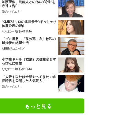
加護亜依、芸能人との“体の関係”を
赤裸々告白
愛のハイエナ
“体重72キロの北川景子”ぽっちゃり
体型公表の理由
ななにー 地下ABEMA
「ゴミ屋敷」「孤独死」布川敏和の
離婚後の絶望生活
ABEMAエンタメ
小学生ギャル（12歳）の登校姿＆す
っぴんに衝撃
ななにー 地下ABEMA
「人殺す以外は全部やってきた」総
長時代を公開した人気芸人
愛のハイエナ
もっと見る