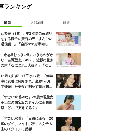
事ランキング
最新
24時間
週間
辻希美（39）、中2次男の荷造り
をする様子に賛否の声「すんごい
過保護…」「全部ママが準備して
くれるんだ」
「わぁ!!おっきい!!」いきものがか
り・吉岡聖恵（42）、近影に驚き
の声「なにこれ…大好き」「なん
か親近感が」
15歳で妊娠。相手は27歳…「停学
中に友達に紹介され」交際1ヶ月
で妊娠した美女が明かす馴れ初め
に「だいぶ危ねーよ！」小森純も
絶句
「すごい水着やな」20歳の現役女
子大生の国宝級スタイルに全員衝
撃「どこで支えてる？」
「すごい水着」「目線に困る」20
歳のダイナマイトボディの女子大
生のスタイルに反響