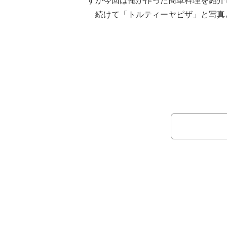
すが今回は俺が作った簡単料理を紹介
続けて「トルティーヤピザ」と写真
「トルティーヤ一枚の縁を3ヶ所ウィ
止めてピザソースを塗り好きな具とチ
イパンに蓋をして焼くだけです」と簡
っちゃ美味いんです」と絶賛した。