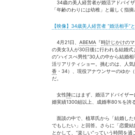
34歳の美人経営者が婚活アドバイザ
「年齢のわりには幼稚」と厳しく指摘
【映像】34歳美人経営者 “婚活相手
4月21日、
ABEMA
『
時計じかけのマ
の美女3人が30日後に行われる結婚式
の“ハイスぺ男性”30人の中から結婚
活リアリティショー。挑むのは、人気
香
・34）、現役アナウンサーのゆか（
だ。
女性
陣
にはまず、婚活アドバイザー
婚実績1300組以上、成婚率80％を
面談の中で、植草氏から「結婚した
でもしたい」と回答。さらに「恋愛結
とかして、“楽しい”っていう時間を