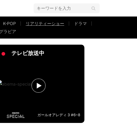
K-POP
リアリティーショー
ドラマ
グラビア
”な34歳美人経営者を植草美幸がバッサリ
テレビ放送中
ガールオアレディ 3 #6~8