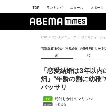
TOP
ランキング
ニュース
スポーツ
TOP
エンタメニュース
リアリティーショ
“恋愛強者”あやか（中野綾香）の婚活 時計じかけ
#1
#2
「恋愛結婚は3年以内
畑」“年齢の割に幼稚
バッサリ
時計じかけのマリッジ
中野綾香