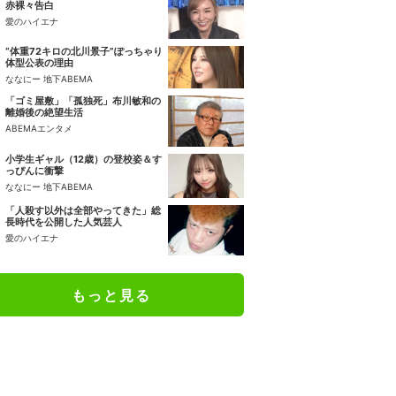
赤裸々告白
愛のハイエナ
“体重72キロの北川景子”ぽっちゃり
体型公表の理由
ななにー 地下ABEMA
「ゴミ屋敷」「孤独死」布川敏和の
離婚後の絶望生活
ABEMAエンタメ
小学生ギャル（12歳）の登校姿＆す
っぴんに衝撃
ななにー 地下ABEMA
「人殺す以外は全部やってきた」総
長時代を公開した人気芸人
愛のハイエナ
もっと見る