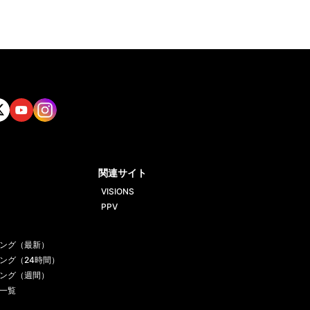
tt
Yout
Insta
ube
gram
関連サイト
VISIONS
PPV
ング（最新）
ング（24時間）
ング（週間）
一覧