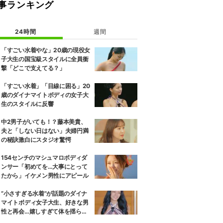
事ランキング
24時間
週間
「すごい水着やな」20歳の現役女
子大生の国宝級スタイルに全員衝
撃「どこで支えてる？」
「すごい水着」「目線に困る」20
歳のダイナマイトボディの女子大
生のスタイルに反響
中2男子がいても！？藤本美貴、
夫と「しない日はない」夫婦円満
の秘訣激白にスタジオ驚愕
154センチのマシュマロボディダ
ンサー「初めてを…大事にとって
たから」イケメン男性にアピール
“小さすぎる水着”が話題のダイナ
マイトボディ女子大生、好きな男
性と再会…嬉しすぎて体を揺らし
ながら小走り！