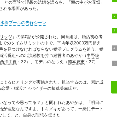
ーとの面談で理想の結婚を語るも、「頭の中がお花畑」
される場面があった。
”と水着プールの先行シーン
リッジ
』の第0話が公開された。同番組は、婚活初心者
までのタイムリミットの中で、平均年収2000万円超え
相手を見つけなければならない婚活プログラムを追う、婚
婚活番組への出演経験を持つ経営者のあやか（
中野綾
西澤由夏
・32）、モデルのなつえ（
徳本夏恵
・27）
によるヒアリングが実施された。担当するのは、累計成
誇る恋愛・婚活アドバイザーの植草美幸氏だ。
いなって今思ってる？」と問われたあやかは、「明日に
婚が理想なんですよ。トキメキがあって、一緒にデート
過ごして」と、自身の理想を伝えた。