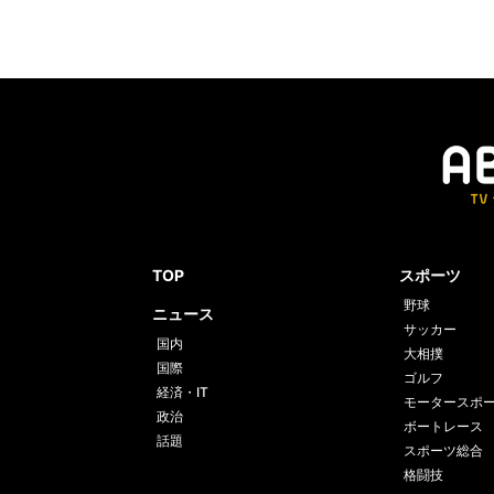
TOP
スポーツ
野球
ニュース
サッカー
国内
大相撲
国際
ゴルフ
経済・IT
モータースポ
政治
ボートレース
話題
スポーツ総合
格闘技