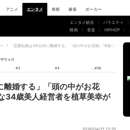
アニメ
エンタメ
将棋
麻雀
ポーカー
エンタメ総合
バラエティ
映画
音楽
HIPHOP
ー
「恋愛結婚は3年以内に離婚する」「頭の中がお花畑」“年齢の割に幼稚
のマリッジ
#3
#4
#58
に離婚する」「頭の中がお花
”な34歳美人経営者を植草美幸が
2026/04/21 12:25