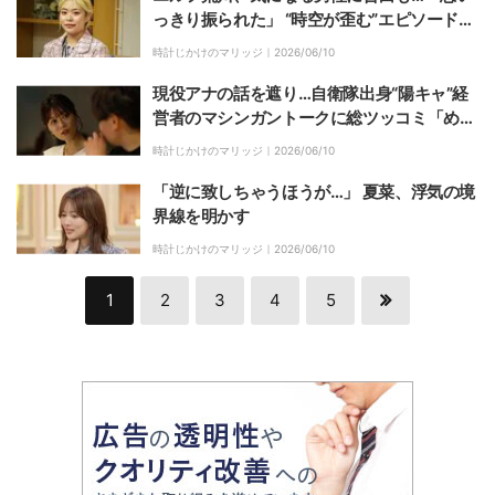
っきり振られた」 “時空が歪む”エピソード激
白
時計じかけのマリッジ｜
2026/06/10
現役アナの話を遮り…自衛隊出身“陽キャ”経
営者のマシンガントークに総ツッコミ「めっ
ちゃ喋る」「聞いて！」
時計じかけのマリッジ｜
2026/06/10
「逆に致しちゃうほうが…」 夏菜、浮気の境
界線を明かす
時計じかけのマリッジ｜
2026/06/10
1
2
3
4
5