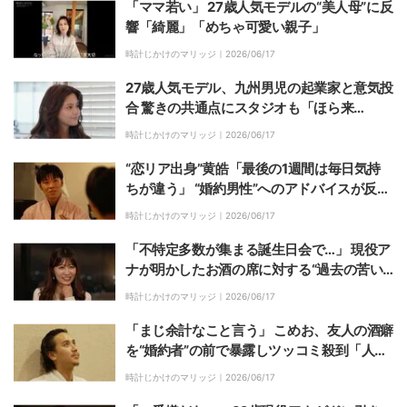
「ママ若い」 27歳人気モデルの“美人母”に反
響「綺麗」「めちゃ可愛い親子」
時計じかけのマリッジ｜
2026/06/17
27歳人気モデル、九州男児の起業家と意気投
合 驚きの共通点にスタジオも「ほら来
た！」
時計じかけのマリッジ｜
2026/06/17
“恋リア出身”黄皓「最後の1週間は毎日気持
ちが違う」 “婚約男性”へのアドバイスが反響
「説得力ある」
時計じかけのマリッジ｜
2026/06/17
「不特定多数が集まる誕生日会で…」 現役ア
ナが明かしたお酒の席に対する“過去の苦い
トラウマ”
時計じかけのマリッジ｜
2026/06/17
「まじ余計なこと言う」 こめお、友人の酒癖
を“婚約者”の前で暴露しツッコミ殺到「人選
ミス」
時計じかけのマリッジ｜
2026/06/17