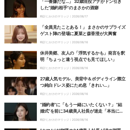
「一番嫌だな…」 32歳現役アナがドン引き
した“婚約相手”のまさかの酒癖
時計じかけのマリッジ｜
2026/06/17
「全員見たことある！」 まさかのサプライズ
ゲスト陣の登場に夏菜と森香澄が大興奮
時計じかけのマリッジ｜
2026/06/16
休井美郷、友人の「浮気するかも」発言を釈
明「ちょっと違う視点でも見てほしい」
時計じかけのマリッジ｜
2026/06/16
27歳人気モデル、美背中＆ボディライン際立
つ純白ドレス姿にため息「きれい…」
時計じかけのマリッジ｜
2026/06/16
“婚約者”に「もう一緒にいたくない？」 “結
婚式”を前に34歳美人社長が迷走「本当に患
ってる」
時計じかけのマリッジ｜
2026/06/16