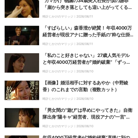
“カマかけ”物議の34歳美人社長が涙の謝罪
「崖から突き落としても這い上がってくる
か…」
時計じかけのマリッジ｜
2026/06/11
「すばらしい」森香澄が絶賛！ 年収4000万
経営者が現役アナに贈った手紙の“粋な仕掛
け”
時計じかけのマリッジ｜
2026/06/11
「私のこと好きじゃない」 27歳人気モデル
と年収4000万経営者が“婚約破棄” 「ずっと
壁がある感じが…」
時計じかけのマリッジ｜
2026/06/10
【画像】婚活相手に対するあやか（中野綾
香）のこれまでの言動（複数カット）
時計じかけのマリッジ｜
2026/06/10
「男女間の“遊び”は早めにやってきた」 自衛
隊出身“陽キャ”経営者、現役アナの“一言”に
面食らい「あーね」
時計じかけのマリッジ｜
2026/06/10
年収4000万経営者が“婚約破棄”直後に別の