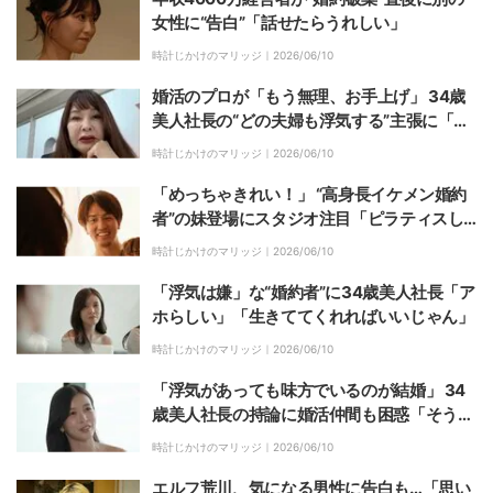
女性に“告白”「話せたらうれしい」
時計じかけのマリッジ｜
2026/06/10
婚活のプロが「もう無理、お手上げ」 34歳
美人社長の“どの夫婦も浮気する”主張に「ず
っと持論ぶちまけてれば？」
時計じかけのマリッジ｜
2026/06/10
「めっちゃきれい！」 “高身長イケメン婚約
者”の妹登場にスタジオ注目「ピラティスし
てそう」
時計じかけのマリッジ｜
2026/06/10
「浮気は嫌」な“婚約者”に34歳美人社長「ア
ホらしい」「生きててくれればいいじゃん」
時計じかけのマリッジ｜
2026/06/10
「浮気があっても味方でいるのが結婚」 34
歳美人社長の持論に婚活仲間も困惑「そうい
う人は幸せにしてくれなさそう」
時計じかけのマリッジ｜
2026/06/10
エルフ荒川、気になる男性に告白も…「思い