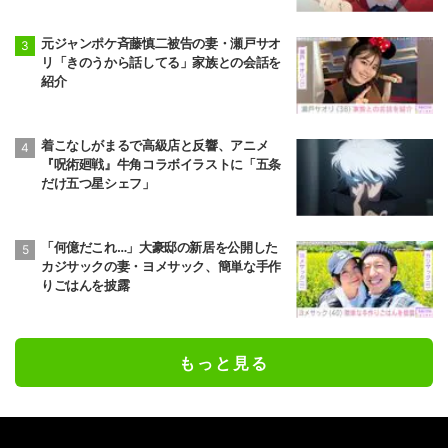
元ジャンポケ斉藤慎二被告の妻・瀬戸サオ
リ「きのうから話してる」家族との会話を
紹介
着こなしがまるで高級店と反響、アニメ
『呪術廻戦』牛角コラボイラストに「五条
だけ五つ星シェフ」
「何億だこれ…」大豪邸の新居を公開した
カジサックの妻・ヨメサック、簡単な手作
りごはんを披露
もっと見る