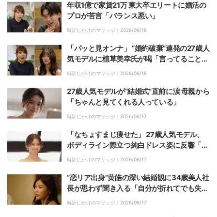
年収1億で家賃21万 東大卒エリートに婚活の
プロが苦言「バランス悪い」
時計じかけのマリッジ｜
2026/06/18
「パッと見オンナ」 “婚約破棄”連発の27歳人
気モデルに植草美幸氏が喝「言ってることが
ちぐはぐ」
時計じかけのマリッジ｜
2026/06/18
27歳人気モデルが“結婚式”直前に涙 母親から
「ちゃんと見てくれる人っている」
時計じかけのマリッジ｜
2026/06/17
「なちょすまじ痩せた」 27歳人気モデル、
ボディライン際立つ純白ドレス姿に反響「似
合うなぁ」「めっっっっっちゃきれい」
時計じかけのマリッジ｜
2026/06/17
“恋リア出身”黄皓の深い結婚観に34歳美人社
長が思わず聞き入る「自分が折れてでも失い
たくない人と…」
時計じかけのマリッジ｜
2026/06/17