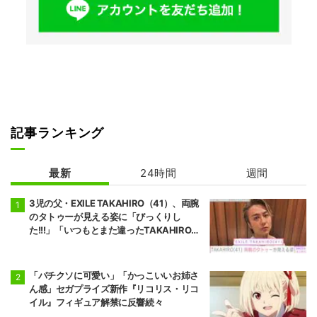
記事ランキング
最新
24時間
週間
3児の父・EXILE TAKAHIRO（41）、両腕
のタトゥーが見える姿に「びっくりし
た!!!」「いつもとまた違ったTAKAHIROさ
ん」などの反響
「バチクソに可愛い」「かっこいいお姉さ
ん感」セガプライズ新作『リコリス・リコ
イル』フィギュア解禁に反響続々