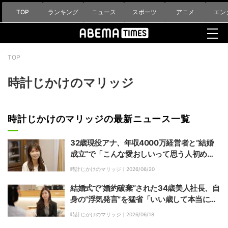
TOP
ランキング
ニュース
スポーツ
アニメ
エン
TOP
時計じかけのマリッジ
時計じかけのマリッジの最新ニュース一覧
32歳現役アナ、年収4000万経営者と“結婚
成立”で「こんな愛おしいって思う人初め
て」 相手の実家訪問で母親が涙
時計じかけのマリッジ｜
2026/06/20
結婚式で“婚約破棄”された34歳美人社長、自
身の“浮気発言”を猛省「いい歳して本当に恥
ずかしい」
時計じかけのマリッジ｜
2026/06/18