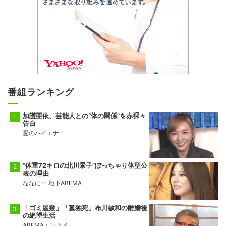
番組ランキング
加護亜依、芸能人との“体の関係”を赤裸々
告白
愛のハイエナ
“体重72キロの北川景子”ぽっちゃり体型公
表の理由
ななにー 地下ABEMA
「ゴミ屋敷」「孤独死」布川敏和の離婚後
の絶望生活
ABEMAエンタメ