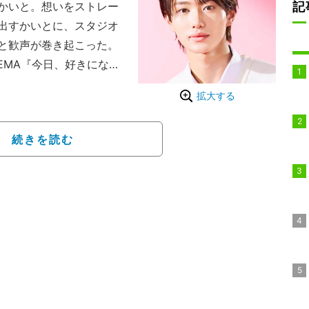
記
かいと。想いをストレー
出すかいとに、スタジオ
と歓声が巻き起こった。
EMA『今日、好きになり
日はクライストチャーチ編
拡大する
続きを読む
る、恋と青春の修学旅行
泊3日の旅を繰り返し、最
ら終了、なれなかったら
うもの。恋愛見届け人は
輔、かす、大友花恋。