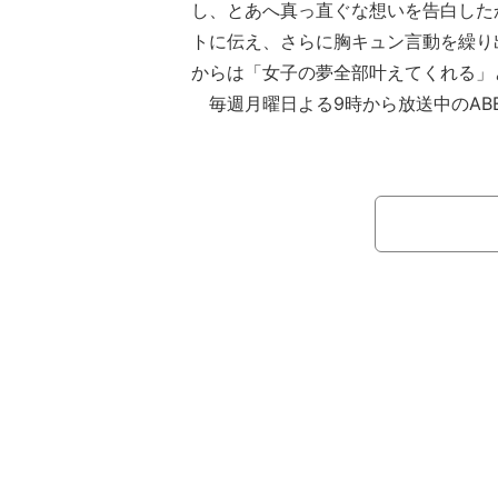
し、とあへ真っ直ぐな想いを告白した
トに伝え、さらに胸キュン言動を繰り
からは「女子の夢全部叶えてくれる」
毎週月曜日よる9時から放送中のAB
ました。』(通称『今日好き』)。27
第4話が放送。
『今日好き』とは、運命の恋を見つけ
をテーマとした恋愛番組。ルールは2
終日に告白。そこでカップルになった
次の旅を続けるかどうか選べる、とい
井上裕介（NON STYLE）、中川大