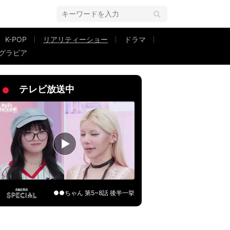
K-POP
リアリティーショー
ドラマ
グラビア
ン男子、好きな女子へのアプローチがスゴすぎてスタジオ騒然「中島健人さん
テレビ放送中
●●ちゃん 第5~8話 後半一挙