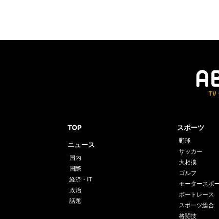
TOP
スポーツ
野球
ニュース
サッカー
国内
大相撲
国際
ゴルフ
経済・IT
モータースポ
政治
ボートレース
話題
スポーツ総合
格闘技