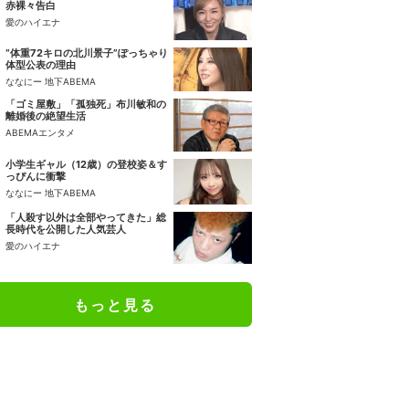
赤裸々告白
愛のハイエナ
“体重72キロの北川景子”ぽっちゃり
体型公表の理由
ななにー 地下ABEMA
「ゴミ屋敷」「孤独死」布川敏和の
離婚後の絶望生活
ABEMAエンタメ
小学生ギャル（12歳）の登校姿＆す
っぴんに衝撃
ななにー 地下ABEMA
「人殺す以外は全部やってきた」総
長時代を公開した人気芸人
愛のハイエナ
もっと見る