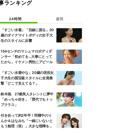
事ランキング
24時間
週間
「すごい水着」「目線に困る」20
歳のダイナマイトボディの女子大
生のスタイルに反響
154センチのマシュマロボディダ
ンサー「初めてを…大事にとって
たから」イケメン男性にアピール
「すごい水着やな」20歳の現役女
子大生の国宝級スタイルに全員衝
撃「どこで支えてる？」
鈴木福、27歳美人タレントに夢中
「めっちゃ好き」「歴代でもトッ
プクラス」
付き合って約2年半！同棲中のり
んか＆はなみち「一緒にいないと
もう無理（笑）」大きな喧嘩を経
験…“別れの危機”を乗り越えた恋