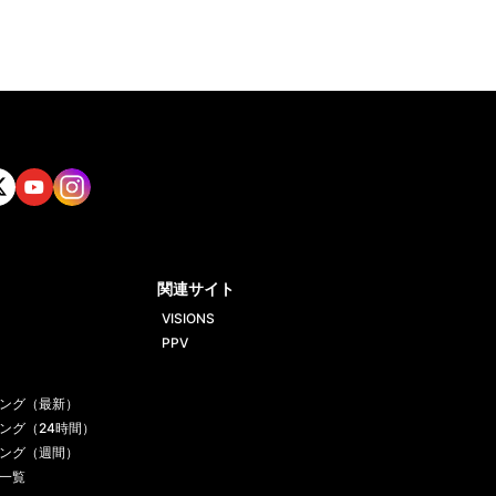
tt
Yout
Insta
ube
gram
関連サイト
VISIONS
PPV
ング（最新）
ング（24時間）
ング（週間）
一覧