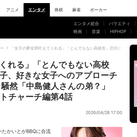
アニメ
エンタメ
将棋
麻雀
ポーカー
エンタメ総合
バラエティ
映画
音楽
HIPHOP
ー
「女子の夢全部叶えてくれる」「とんでもない高校生」圧倒的イケメ
くれる」「とんでもない高校
子、好きな女子へのアプローチ
騒然「中島健人さんの弟？」
トチャーチ編第4話
2026/04/28 17:00
たかいとがBBQに合流