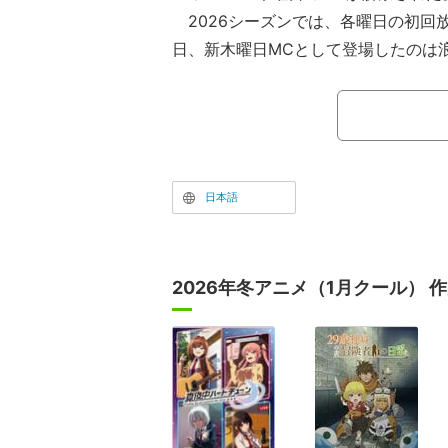
2026シーズンでは、各曜日の初回
日、新木曜日MCとして登場したのは
は“緊急記者会見”形式でスタートし、
て阿部祐二が登場した。「すごいすご
欄も騒然となる中、レッドカーペット
身を包んだ浪川と下野が姿を現し、華
日本語
2026年冬アニメ（1月クール） 