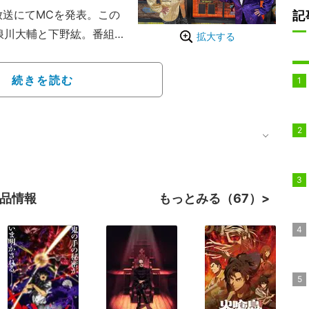
放送にてMCを発表。この
記
浪川大輔と下野紘。番組
拡大する
会場にはレポーターとし
い」「豪華」とコメント
続きを読む
から派手なジャケットに
々しい幕開けとなった。
作品情報
もっとみる（67）