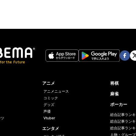
Face
Twi
book
er
アニメ
将棋
アニメニュース
麻雀
コミック
ポーカー
グッズ
声優
総合記事ランキ
ーツ
Vtuber
総合記事ランキ
エンタメ
総合記事ランキ
人物・グループ