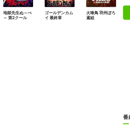
地獄先生ぬ～べ
ゴールデンカム
火喰鳥 羽州ぼろ
～ 第2クール
イ 最終章
鳶組
番