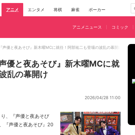
アニメ
エンタメ
将棋
麻雀
ポーカー
アニメニュース
コミック
『声優と夜あそび』新木曜MCに就任！阿部祐二も登場の波乱の幕開け
声優と夜あそび』新木曜MCに就
波乱の幕開け
2026/04/28 11:00
時より、『声優と夜あそび
、『声優と夜あそび』20
。