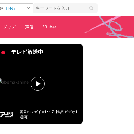
日本語
グッズ
声優
Vtuber
テレビ放送中
黄泉のツガイ #1〜17【無料ビデオ1
週間】