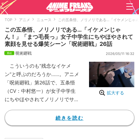
TOP
アニメ
ニュース
この五条悟、ノリノリである…「イケメンじゃん
この五条悟、ノリノリである…「イケメンじゃ
ん！」「まつ毛長っ」女子中学生にちやほやされて
素顔を見せる爆笑シーン「呪術廻戦」26話
呪術廻戦
2026/05/11 16:32
こういうのも“残念なイケメ
ン”と呼ぶのだろうか……。アニメ
「呪術廻戦」第26話で、五条悟
（CV：中村悠一）が女子中学生
拡大する
にちやほやされてノリノリでサン
グラスを外すシーンがなんとも五
条らしさにあふれている。
続きを読む
五条は、自他ともに認める最強
呪術師かつ整った容姿の持ち主