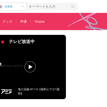
日本語
グッズ
声優
Vtuber
テレビ放送中
鬼の花嫁 #1〜5【無料ビデオ1週
間】