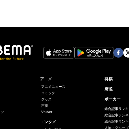
Face
Twi
book
er
アニメ
将棋
アニメニュース
麻雀
コミック
ポーカー
グッズ
声優
総合記事ランキ
ーツ
Vtuber
総合記事ランキ
エンタメ
総合記事ランキ
人物・グループ