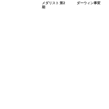
メダリスト 第2
ダーウィン事変
期