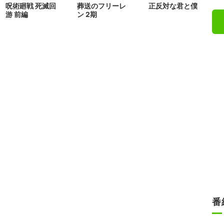
呪術廻戦 死滅回
葬送のフリーレ
正反対な君と僕
游 前編
ン 2期
番