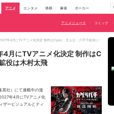
アニメ
エンタメ
将棋
麻雀
ポーカー
アニメニュース
コミック
027年4月にTVアニメ化決定 制作はCypic、主人公・六平千鉱役は木村太飛
年4月にTVアニメ化決定 制作はC
千鉱役は木村太飛
集英社）にて連載中の漫
027年4月にTVアニメ化
ィザービジュアルとティ