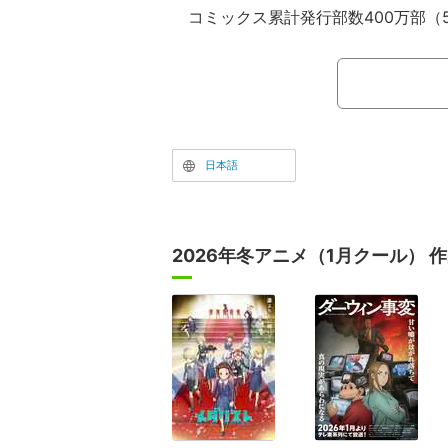
コミックス累計発行部数400万部（
国内外から熱い視線を集める本作。刀
が、謎の妖術師組織「毘灼（ひしゃく
穏と、国家を揺るがす6本の「妖刀」
した7本目の妖刀「淵天（えんてん）
姿を描くネオジャパニーズ刀アクショ
日本語
2026年冬アニメ（1月クール） 