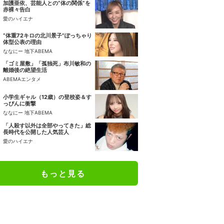
加護亜依、芸能人との“体の関係”を
赤裸々告白
愛のハイエナ
“体重72キロの北川景子”ぽっちゃり
体型公表の理由
ななにー 地下ABEMA
「ゴミ屋敷」「孤独死」布川敏和の
離婚後の絶望生活
ABEMAエンタメ
小学生ギャル（12歳）の登校姿＆す
っぴんに衝撃
ななにー 地下ABEMA
「人殺す以外は全部やってきた」総
長時代を公開した人気芸人
愛のハイエナ
もっと見る