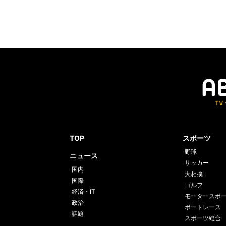
TOP
スポーツ
野球
ニュース
サッカー
国内
大相撲
国際
ゴルフ
経済・IT
モータースポ
政治
ボートレース
話題
スポーツ総合