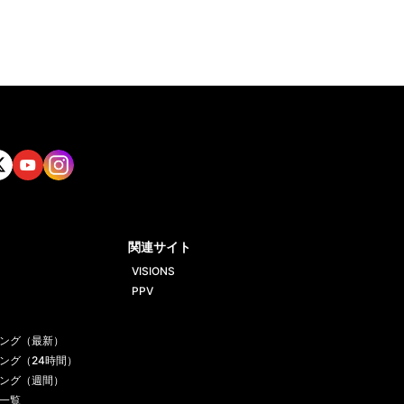
tt
Yout
Insta
ube
gram
関連サイト
VISIONS
PPV
ング（最新）
ング（24時間）
ング（週間）
一覧