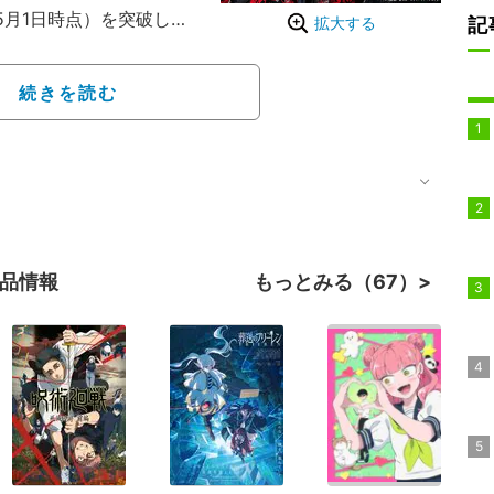
5月1日時点）を突破し、
記
拡大する
匠を志す少年・六平千鉱
）」によって奪われた平
続きを読む
を取り戻すため、父が遺
」を手に復讐の道を歩む
ン。
作品情報
もっとみる（67）