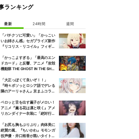
事ランキング
最新
24時間
週間
「バチクソに可愛い」「かっこい
いお姉さん感」セガプライズ新作
『リコリス・リコイル』フィギュ
ア解禁に反響続々
「かっこよすぎる」「最高のエン
ドカード」と反響、アニメ『攻殻
機動隊 THE GHOST IN THE SHEL
L』第5話エンドカード公開
「大正っぽくて良いぞ！！」
『時々ボソッとロシア語でデレる
隣のアーリャさん』京まふコラボ
の特別衣装ビジュアルに絶賛の声
ペロッと舌を出す薫子がメロい！
アニメ『薫る花は凛と咲く』アメ
リカンダイナー衣装に「絶対行き
ます」の声
「お尻も胸もぷりぷり」肉体美に
絶賛の嵐、『ちいかわ』モモンガ
役声優・井口裕香が黒いタイトウ