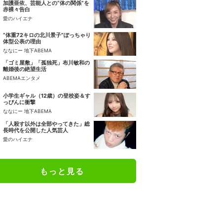
加護亜依、芸能人との“体の関係”を
赤裸々告白
愛のハイエナ
“体重72キロの北川景子”ぽっちゃり
体型公表の理由
ななにー 地下ABEMA
「ゴミ屋敷」「孤独死」布川敏和の
離婚後の絶望生活
ABEMAエンタメ
小学生ギャル（12歳）の登校姿＆す
っぴんに衝撃
ななにー 地下ABEMA
「人殺す以外は全部やってきた」総
長時代を公開した人気芸人
愛のハイエナ
もっと見る