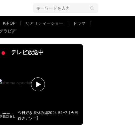
K-POP
リアリティーショー
ドラマ
グラビア
…すれ違い続けた元アイドル彼女の反応に藤本美貴「全部包んでくれる」
テレビ放送中
今日好き 夏休み編2024 #4~7【今日
好きアワー】