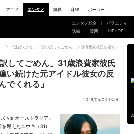
アニメ
エンタメ
将棋
麻雀
ポーカー
エンタメ総合
バラエティ
映画
音楽
HIPHOP
ー
「逃げてきた」「言い訳してごめん」31歳浪費家彼氏の遅すぎる本音
訳してごめん」31歳浪費家彼氏
違い続けた元アイドル彼女の反
んでくれる」
2026/05/03 13:00
ズ via オーストラリア』
を迎えたユウキ（31）