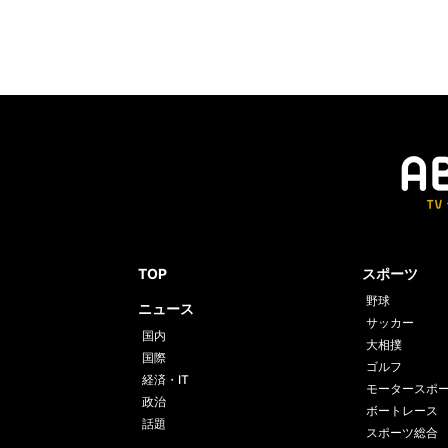
TOP
スポーツ
野球
ニュース
サッカー
国内
大相撲
国際
ゴルフ
経済・IT
モータースポ
政治
ボートレース
話題
スポーツ総合