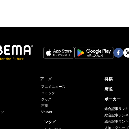
Face
Twi
book
er
アニメ
将棋
アニメニュース
麻雀
コミック
ポーカー
グッズ
声優
総合記事ランキ
ーツ
Vtuber
総合記事ランキ
エンタメ
総合記事ランキ
人物・グループ