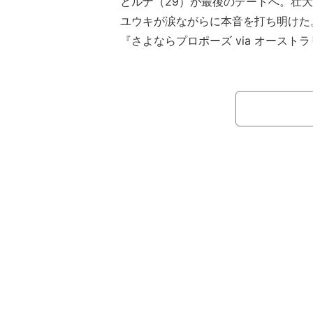
とルナ（29）が最後のデートへ。壮
ユウキが涙ながらに本音を打ち明けた
『さよならプロポーズ via オースト
を決断する7日間の旅に密着した結婚
のカップルが直面するリアルな価値観
美貴やヒコロヒーらスタジオ見届け人
う。