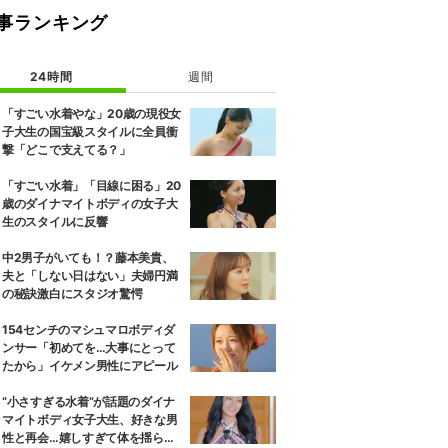
事ランキング
24時間
週間
「すごい水着やな」20歳の現役女
子大生の国宝級スタイルに全員衝
撃「どこで支えてる？」
「すごい水着」「目線に困る」20
歳のダイナマイトボディの女子大
生のスタイルに反響
中2男子がいても！？藤本美貴、
夫と「しない日はない」夫婦円満
の秘訣激白にスタジオ驚愕
154センチのマシュマロボディダ
ンサー「初めてを…大事にとって
たから」イケメン男性にアピール
“小さすぎる水着”が話題のダイナ
マイトボディ女子大生、好きな男
性と再会…嬉しすぎて体を揺らし