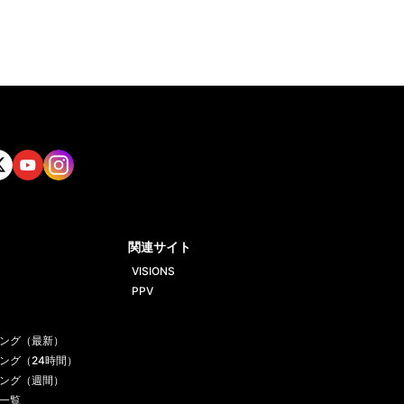
tt
Yout
Insta
ube
gram
関連サイト
VISIONS
PPV
ング（最新）
ング（24時間）
ング（週間）
一覧