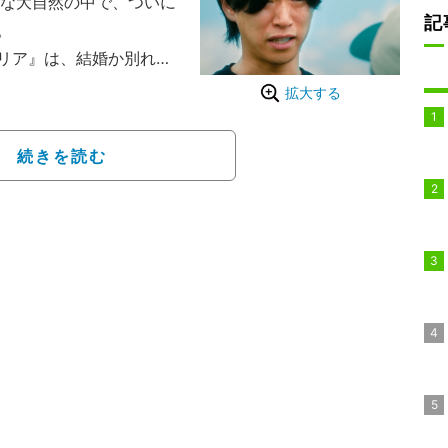
大な大自然の中で、ついに
記
。
ラリア』は、結婚か別れか
決断リアリティ番組。3組
拡大する
の違いや修羅場を、藤本
たちが赤裸々に語り合
続きを読む