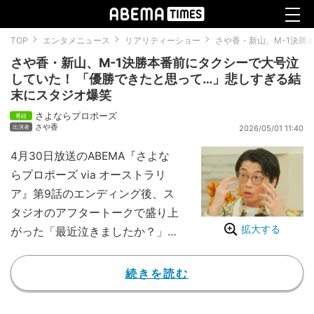
TOP
エンタメニュース
リアリティーショー
さや香・新山、M-1決勝
さや香・新山、M-1決勝本番前にタクシーで大号泣
していた！ 「優勝できたと思って…」悲しすぎる結
末にスタジオ爆笑
さよならプロポーズ
さや香
2026/05/01 11:40
4月30日放送のABEMA『さよな
らプロポーズ via オーストラリ
ア』第9話のエンディング後、ス
タジオのアフタートークで盛り上
拡大する
がった「最近泣きましたか？」と
いう話題から、さや香・新山がM
-1グランプリの裏話を明かした。
続きを読む
ヒコロヒーや藤本美貴が「泣くこ
とはない」と直近を振り返って語