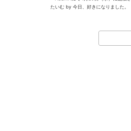
たいむ by 今日、好きになりました
好き）』#53では、恒例企画「みん
た」の愛媛編の後半戦がオンエア。
今回は「グルメ」「スポット」など
のマスを、地元の人への聞き込みで見
ビンゴの数を競うというルールが加わ
（鈴木駈）、あやか（伊藤彩華）、し
（谷村優真）のしゅんゆまカップルが
策することに。なお、しゅんは、202
ビ系“月9”ドラマ『ヤンドク！』に、
る。