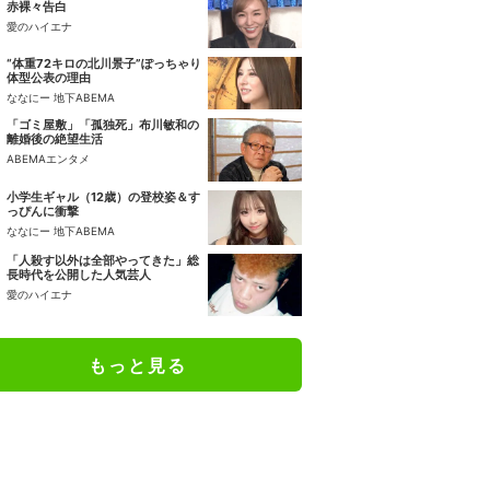
赤裸々告白
愛のハイエナ
“体重72キロの北川景子”ぽっちゃり
体型公表の理由
ななにー 地下ABEMA
「ゴミ屋敷」「孤独死」布川敏和の
離婚後の絶望生活
ABEMAエンタメ
小学生ギャル（12歳）の登校姿＆す
っぴんに衝撃
ななにー 地下ABEMA
「人殺す以外は全部やってきた」総
長時代を公開した人気芸人
愛のハイエナ
もっと見る