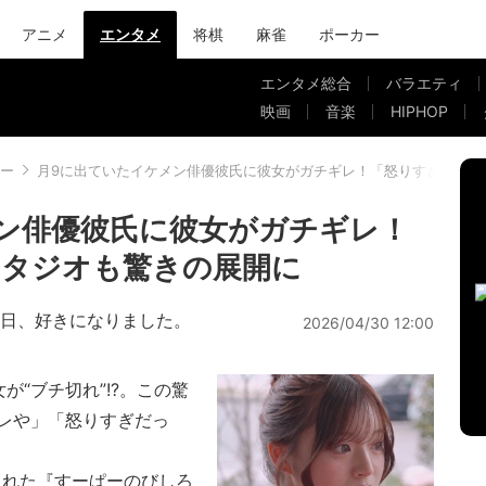
アニメ
エンタメ
将棋
麻雀
ポーカー
エンタメ総合
バラエティ
映画
音楽
HIPHOP
ー
月9に出ていたイケメン俳優彼氏に彼女がガチギレ！「怒りすぎだって
ン俳優彼氏に彼女がガチギレ！
スタジオも驚きの展開に
今日、好きになりました。
2026/04/30 12:00
“ブチ切れ”!?。この驚
レや」「怒りすぎだっ
された『すーぱーのびしろ