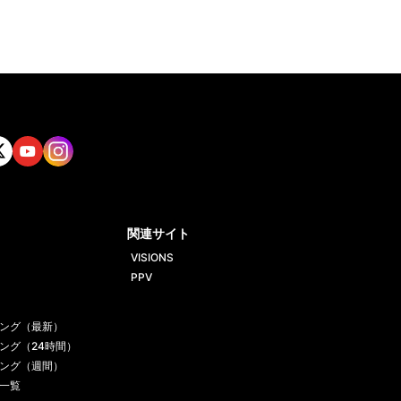
tt
Yout
Insta
ube
gram
関連サイト
VISIONS
PPV
ング（最新）
ング（24時間）
ング（週間）
一覧