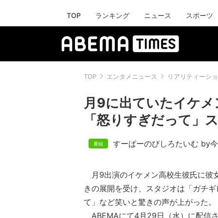
TOP
ランキング
ニュース
スポーツ
TOP
エンタメニュース
リアリティーショ
月9に出ていたイケメ
「怒りすぎだって」
すーぱーのびしろたいむ by
月9出演のイケメン高校生彼氏に彼女が
きの展開を受け、スタジオは「ガチギ
て」など笑いと驚きの声が上がった。
ABEMAにて4月29日（水）に配信