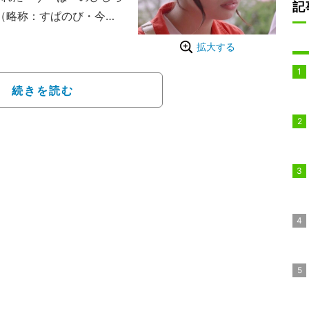
記
。（略称：すぱのび・今日
なであの街歩いてみまし
拡大する
と書かれたビンゴカード
続きを読む
つけた順に開けていき、
った。そこで、かける
ゅん（倉澤俊）＆ゆま
チームとなって街中を散
6年1月期放送のフジテレ
山崎海斗役で出演経験があ