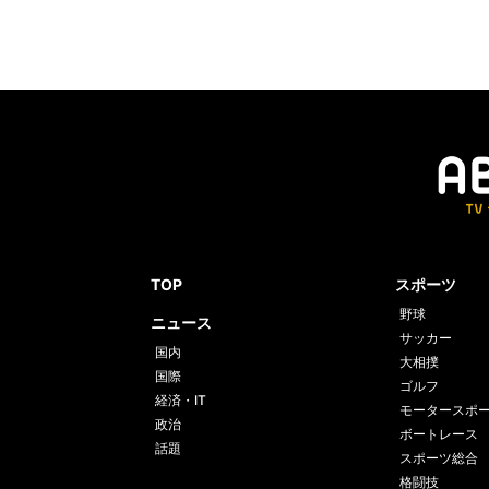
TOP
スポーツ
野球
ニュース
サッカー
国内
大相撲
国際
ゴルフ
経済・IT
モータースポ
政治
ボートレース
話題
スポーツ総合
格闘技