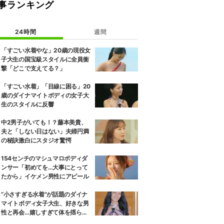
事ランキング
24時間
週間
「すごい水着やな」20歳の現役女
子大生の国宝級スタイルに全員衝
撃「どこで支えてる？」
「すごい水着」「目線に困る」20
歳のダイナマイトボディの女子大
生のスタイルに反響
中2男子がいても！？藤本美貴、
夫と「しない日はない」夫婦円満
の秘訣激白にスタジオ驚愕
154センチのマシュマロボディダ
ンサー「初めてを…大事にとって
たから」イケメン男性にアピール
“小さすぎる水着”が話題のダイナ
マイトボディ女子大生、好きな男
性と再会…嬉しすぎて体を揺らし
ながら小走り！