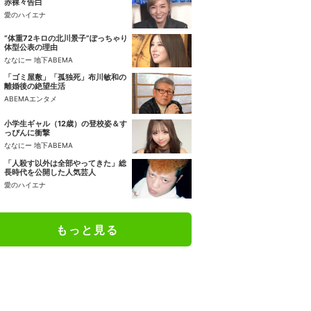
赤裸々告白
愛のハイエナ
“体重72キロの北川景子”ぽっちゃり
体型公表の理由
ななにー 地下ABEMA
「ゴミ屋敷」「孤独死」布川敏和の
離婚後の絶望生活
ABEMAエンタメ
小学生ギャル（12歳）の登校姿＆す
っぴんに衝撃
ななにー 地下ABEMA
「人殺す以外は全部やってきた」総
長時代を公開した人気芸人
愛のハイエナ
もっと見る