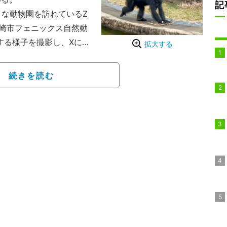
記
な動物園を訪れているZ
。宮崎市フェニックス自然動
する様子を撮影し、Xに投
拡大する
しまったのか、披露して
続きを読む
雑巾がけ”をしていたの
だという。この行動は野生
るが、同園で見られるの
常連客が来ると、自分の
した行動が見られること