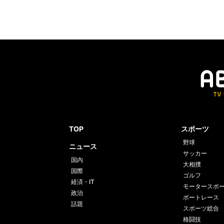
TOP
スポーツ
野球
ニュース
サッカー
国内
大相撲
国際
ゴルフ
経済・IT
モータースポ
政治
ボートレース
話題
スポーツ総合
格闘技