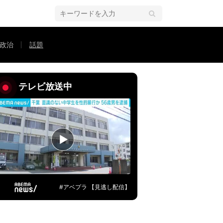
政治
話題
れてるw」「お利口さんですね」などの声
テレビ放送中
#アベプラ 【見逃し配信】