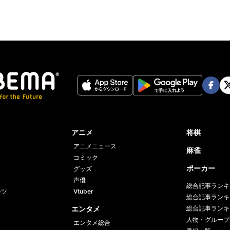
Face
Twi
book
er
アニメ
将棋
アニメニュース
麻雀
コミック
ポーカー
グッズ
声優
総合記事ランキ
ーツ
Vtuber
総合記事ランキ
エンタメ
総合記事ランキ
人物・グループ
エンタメ総合