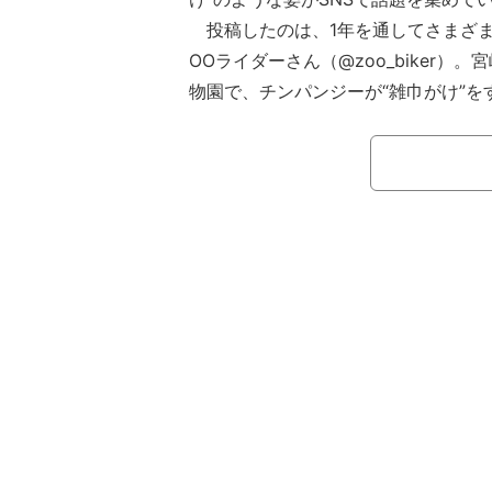
投稿したのは、1年を通してさまざま
OOライダーさん（@zoo_biker）
物園で、チンパンジーが“雑巾がけ”を
稿した。掃除が完了したのか、飽きて
くれたのはわずか3回だったという。
フェニックス自然動物園によると、“
はオスのチンパンジーのキン（33）
でも見られる本能的なものと考えられ
はキンだけだという。園長や飼育員、
力や能力をアピールするために、こう
があるそうだ。