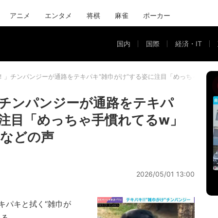
アニメ
エンタメ
将棋
麻雀
ポーカー
国内
国際
経済・IT
！」チンパンジーが通路をテキパキ“雑巾がけ”する姿に注目「めっちゃ手慣
チンパンジーが通路をテキパ
に注目「めっちゃ手慣れてるw」
」などの声
2026/05/01 13:00
パキと拭く“雑巾が
いる。