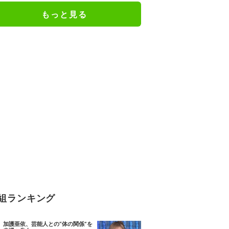
もっと見る
組ランキング
加護亜依、芸能人との“体の関係”を