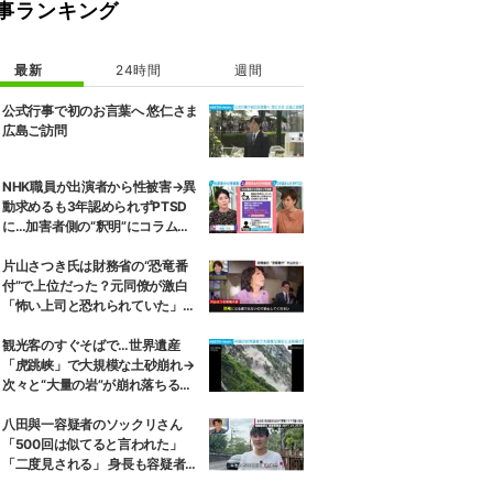
事ランキング
最新
24時間
週間
公式行事で初のお言葉へ 悠仁さま
広島ご訪問
NHK職員が出演者から性被害→異
動求めるも3年認められずPTSD
に…加害者側の“釈明”にコラムニ
スト「納得がいかない」一方で組
織体制の問題点も指摘
片山さつき氏は財務省の“恐竜番
付”で上位だった？元同僚が激白
「怖い上司と恐れられていた」
「関脇からおかみさんに」
観光客のすぐそばで…世界遺産
「虎跳峡」で大規模な土砂崩れ→
次々と“大量の岩”が崩れ落ちる瞬
間 中国
八田與一容疑者のソックリさん
「500回は似てると言われた」
「二度見される」 身長も容疑者と
同じ175センチ