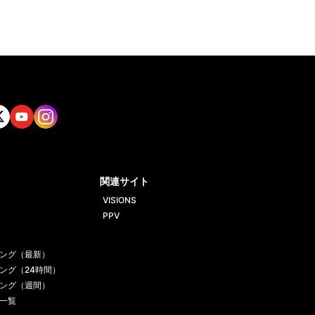
tt
Yout
Insta
ube
gram
関連サイト
VISIONS
PPV
ング（最新）
ング（24時間）
ング（週間）
一覧