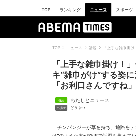
TOP
ランキング
ニュース
スポーツ
TOP
ニュース
話題
「上手な雑巾掛け
「上手な雑巾掛け！」
キ“雑巾がけ”する姿
「お利口さんですね
わたしとニュース
どうぶつ
チンパンジーが草を持ち、通路をテキ
け”のような姿がSNSで話題を集めて