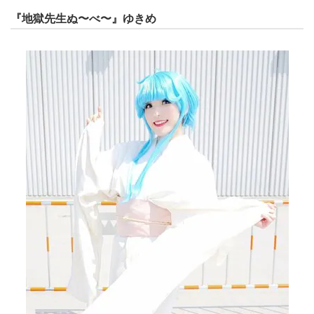
『地獄先生ぬ〜べ〜』ゆきめ