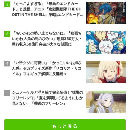
「かっこよすぎる」「最高のエンドカー
ド」と反響、アニメ『攻殻機動隊 THE GH
OST IN THE SHELL』第5話エンドカード公
開
「ちいかわの勢い止まらないね」『映画ち
いかわ 人魚の島のひみつ』動員350万人・
興行収入50億円突破が大きな話題に
「バチクソに可愛い」「かっこいいお姉さ
ん感」セガプライズ新作『リコリス・リコ
イル』フィギュア解禁に反響続々
シュノーケルと浮き輪で完全装備！“猛暑の
フリーレン”に「夏を満喫してるようにしか
見えない」『葬送のフリーレン』
もっと見る