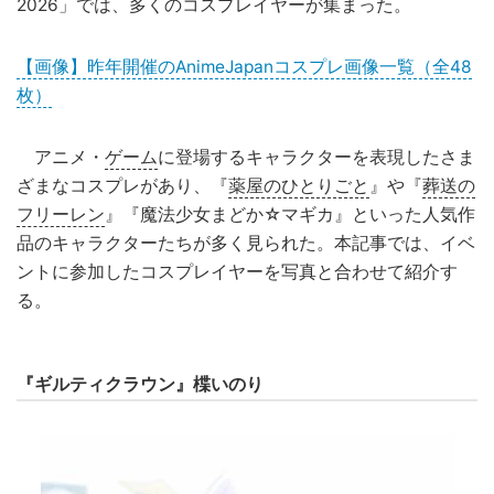
2026」では、多くのコスプレイヤーが集まった。
【画像】昨年開催のAnimeJapanコスプレ画像一覧（全48
枚）
アニメ・
ゲーム
に登場するキャラクターを表現したさま
ざまなコスプレがあり、『
薬屋のひとりごと
』や『
葬送の
フリーレン
』『魔法少女まどか☆マギカ』といった人気作
品のキャラクターたちが多く見られた。本記事では、イベ
ントに参加したコスプレイヤーを写真と合わせて紹介す
る。
『ギルティクラウン』楪いのり