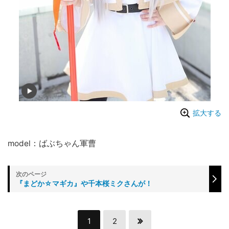
拡大する
model：ばぶちゃん軍曹
『まどか☆マギカ』や千本桜ミクさんが！
1
2