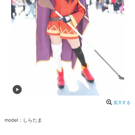
拡大する
model：しらたま