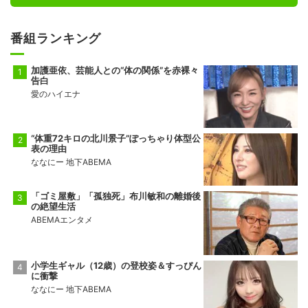
番組ランキング
加護亜依、芸能人との“体の関係”を赤裸々
告白
愛のハイエナ
“体重72キロの北川景子”ぽっちゃり体型公
表の理由
ななにー 地下ABEMA
「ゴミ屋敷」「孤独死」布川敏和の離婚後
の絶望生活
ABEMAエンタメ
小学生ギャル（12歳）の登校姿＆すっぴん
に衝撃
ななにー 地下ABEMA