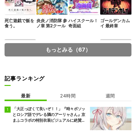
死亡遊戯で飯を
炎炎ノ消防隊 参
ハイスクール！
ゴールデンカム
食う。
ノ章 第2クール
奇面組
イ 最終章
もっとみる（67）
記事ランキング
多聞くん今どっ
拷問バイトくん
ち！？
の日常
最新
24時間
週間
「大正っぽくて良いぞ！！」『時々ボソッ
とロシア語でデレる隣のアーリャさん』京
まふコラボの特別衣装ビジュアルに絶賛の
声