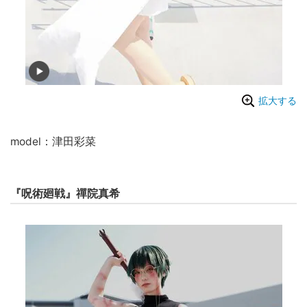
拡大する
model：津田彩菜
『呪術廻戦』禪院真希