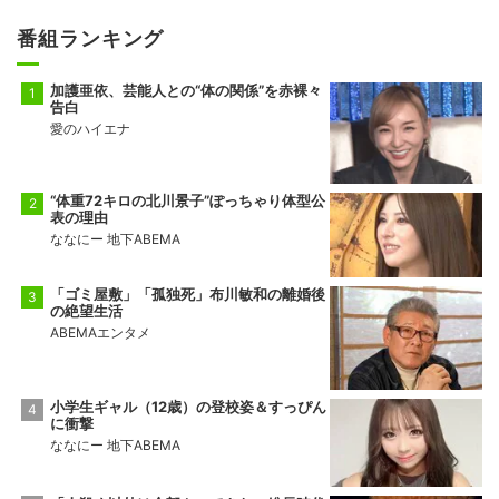
番組ランキング
加護亜依、芸能人との“体の関係”を赤裸々
告白
愛のハイエナ
“体重72キロの北川景子”ぽっちゃり体型公
表の理由
ななにー 地下ABEMA
「ゴミ屋敷」「孤独死」布川敏和の離婚後
の絶望生活
ABEMAエンタメ
小学生ギャル（12歳）の登校姿＆すっぴん
に衝撃
ななにー 地下ABEMA