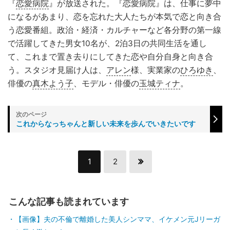
『
恋愛病院
』が放送された。『恋愛病院』は、仕事に夢中
になるがあまり、恋を忘れた大人たちが本気で恋と向き合
う恋愛番組。政治・経済・カルチャーなど各分野の第一線
で活躍してきた男女10名が、2泊3日の共同生活を通し
て、これまで置き去りにしてきた恋や自分自身と向き合
う。スタジオ見届け人は、
アレン
様、実業家の
ひろゆき
、
俳優の
真木よう子
、モデル・俳優の
玉城ティナ
。
これからなっちゃんと新しい未来を歩んでいきたいです
1
2
こんな記事も読まれています
【画像】夫の不倫で離婚した美人シンママ、イケメン元Jリーガ