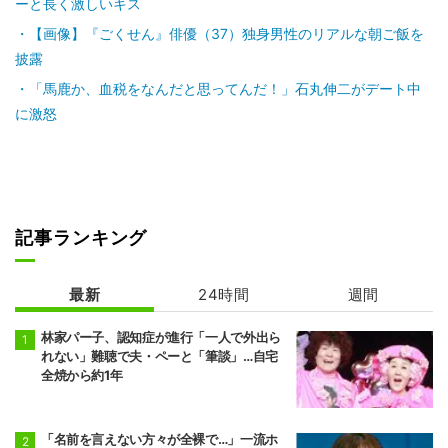
ーと長く激しいキス
【画像】『ごくせん』俳優（37）独身男性のリアルな朝ご飯を
披露
「馬鹿か、血税をなんだと思ってんだ！」石丸伸二がデート中
に激怒
記事ランキング
最新
24時間
週間
林家パー子、認知症が進行「一人で外出ら
れない」難聴で夫・ペーと「筆談」…自宅
全焼から約1年
「名前を言えない方々が全裸で…」一流ホ