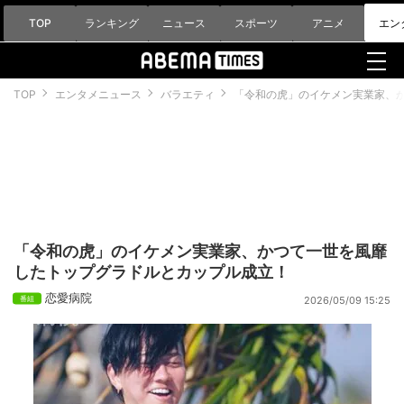
TOP
ランキング
ニュース
スポーツ
アニメ
エン
TOP
エンタメニュース
バラエティ
「令和の虎」のイケメン実業家、
「令和の虎」のイケメン実業家、かつて一世を風靡
したトップグラドルとカップル成立！
恋愛病院
2026/05/09 15:25