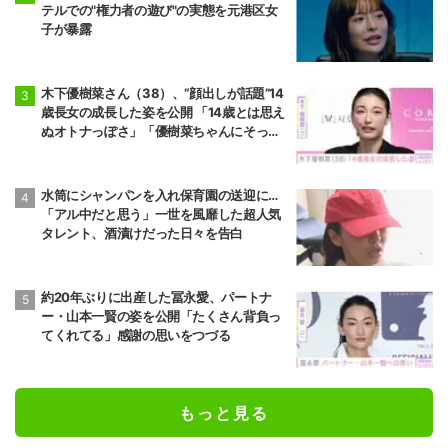
テルでの"権力者の遊び"の実態を元港区女
子が暴露
木下優樹菜さん（38）、“顔出しが話題”14
歳長女の成長した姿を公開 「14歳とは思え
ぬオトナっぽさ」「優樹菜ちゃんにそっく
りすぎる」など反響
水筒にシャンパンを入れ保育園の送迎に…
「アル中だと思う」一世を風靡した超人気
タレント、酒漬けだった日々を告白
約20年ぶりに出産した冨永愛、パートナ
ー・山本一賢の姿を公開「たくさん背負っ
てくれてる」感謝の思いをつづる
もっと見る