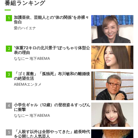
番組ランキング
加護亜依、芸能人との“体の関係”を赤裸々
告白
愛のハイエナ
“体重72キロの北川景子”ぽっちゃり体型公
表の理由
ななにー 地下ABEMA
「ゴミ屋敷」「孤独死」布川敏和の離婚後
の絶望生活
ABEMAエンタメ
小学生ギャル（12歳）の登校姿＆すっぴん
に衝撃
ななにー 地下ABEMA
「人殺す以外は全部やってきた」総長時代
を公開した人気芸人