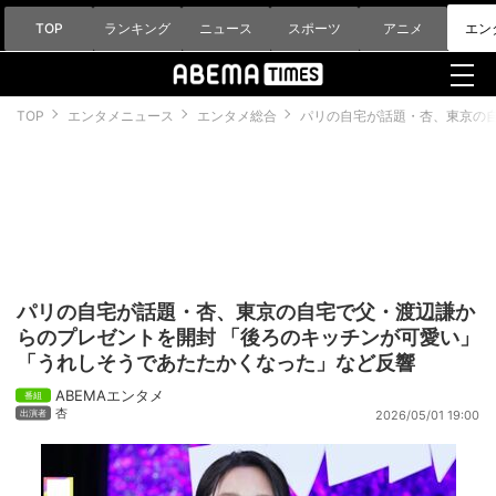
TOP
ランキング
ニュース
スポーツ
アニメ
エン
TOP
エンタメニュース
エンタメ総合
パリの自宅が話題・杏、東京の
パリの自宅が話題・杏、東京の自宅で父・渡辺謙か
らのプレゼントを開封 「後ろのキッチンが可愛い」
「うれしそうであたたかくなった」など反響
ABEMAエンタメ
杏
2026/05/01 19:00