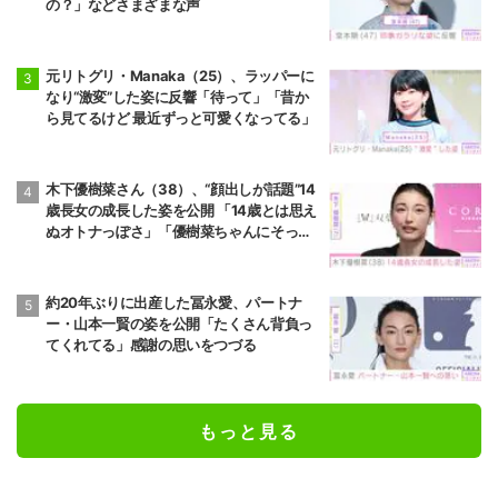
の？」などさまざまな声
元リトグリ・Manaka（25）、ラッパーに
なり“激変”した姿に反響「待って」「昔か
ら見てるけど 最近ずっと可愛くなってる」
木下優樹菜さん（38）、“顔出しが話題”14
歳長女の成長した姿を公開 「14歳とは思え
ぬオトナっぽさ」「優樹菜ちゃんにそっく
りすぎる」など反響
約20年ぶりに出産した冨永愛、パートナ
ー・山本一賢の姿を公開「たくさん背負っ
てくれてる」感謝の思いをつづる
もっと見る