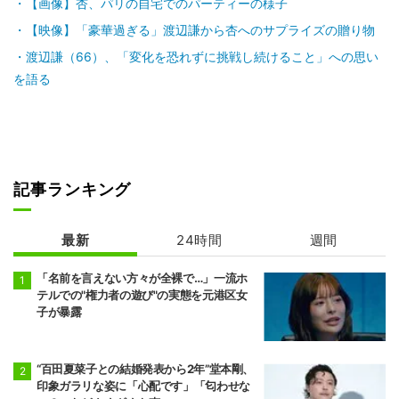
【画像】杏、パリの自宅でのパーティーの様子
【映像】「豪華過ぎる」渡辺謙から杏へのサプライズの贈り物
渡辺謙（66）、「変化を恐れずに挑戦し続けること」への思い
を語る
記事ランキング
最新
24時間
週間
「名前を言えない方々が全裸で…」一流ホ
テルでの"権力者の遊び"の実態を元港区女
子が暴露
“百田夏菜子との結婚発表から2年”堂本剛、
印象ガラリな姿に「心配です」「匂わせな