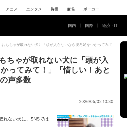
アニメ
エンタメ
将棋
麻雀
ポーカー
国内
国際
経済・IT
…おもちゃが取れない犬に「頭が入らないなら後ろ足をつかってみて！」「
もちゃが取れない犬に「頭が入
つかってみて！」「惜しい！あと
の声多数
2026/05/02 10:30
れない犬に、SNSでは