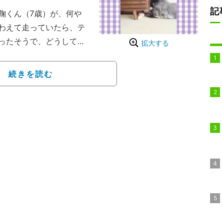
記
鞠くん（7歳）が、何や
わえて走っていたら、テ
ったそうで、どうしても
拡大する
生懸命のばす。でも、大
かうまくいかない。
続きを読む
ると、こうして、“取るのが
うことは、たまにあるそう
るのかも…とのこと。し
れるんだとか。必死なの
に思わず笑ってしまうひ