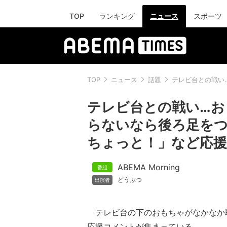
TOP
ランキング
ニュース
スポーツ
TOP
ニュース
話題
テレビ台との戦い
テレビ台との戦い…お
らないなら後ろ足を
ちょっと！」など応援
ABEMA Morning
どうぶつ
テレビ台の下のおもちゃがなかなか取
応援コメントが集まっている。