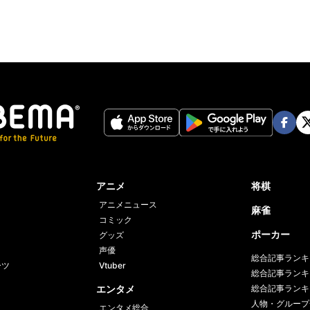
Face
Twi
book
er
アニメ
将棋
アニメニュース
麻雀
コミック
ポーカー
グッズ
声優
総合記事ランキ
ーツ
Vtuber
総合記事ランキ
エンタメ
総合記事ランキ
人物・グループ
エンタメ総合