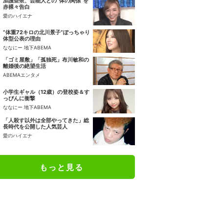
加護亜依、芸能人との“体の関係”を
赤裸々告白
愛のハイエナ
“体重72キロの北川景子”ぽっちゃり
体型公表の理由
ななにー 地下ABEMA
「ゴミ屋敷」「孤独死」布川敏和の
離婚後の絶望生活
ABEMAエンタメ
小学生ギャル（12歳）の登校姿＆す
っぴんに衝撃
ななにー 地下ABEMA
「人殺す以外は全部やってきた」総
長時代を公開した人気芸人
愛のハイエナ
もっと見る