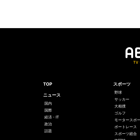
TOP
スポーツ
野球
ニュース
サッカー
国内
大相撲
国際
ゴルフ
経済・IT
モータースポ
政治
ボートレース
話題
スポーツ総合