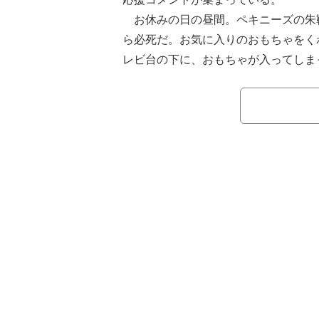
お休みの日の昼間。ペキニーズの朱
ら必死だ。お気に入りのおもちゃをく
レビ台の下に、おもちゃが入ってしま
取りたい朱鞠くんは、短いお手てを一
きな頭が、つっかえてしまってなかな
飼い主（＠kotamaru928）によ
難しい場所”におもちゃを入れてしま
で、もしかすると、わざと楽しんでい
かも実は、反対側からなら、すぐに取
に、どこか愛おしい。そんな朱鞠くん
とときだった。