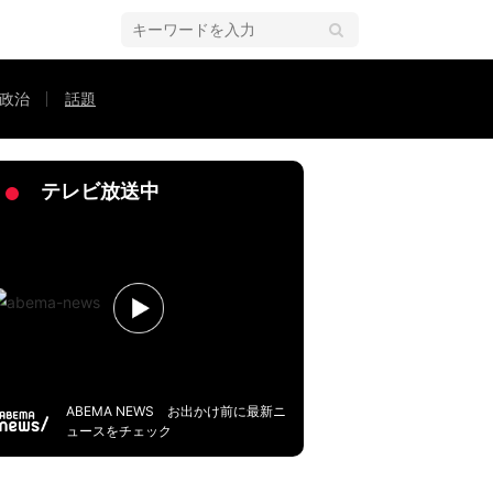
政治
話題
惜しい！あとちょっと！」など応援の声多数
テレビ放送中
ABEMA NEWS お出かけ前に最新ニ
ュースをチェック