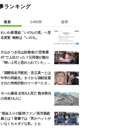
事ランキング
最新
24時間
週間
れいわ新選組「いのちの党」へ党
名変更 略称は「いのち」
片山さつき氏は財務省の“恐竜番
付”で上位だった？元同僚が激白
「怖い上司と恐れられていた」
「関脇からおかみさんに」
「国際指名手配犯・見立真一とは
中学の同級生」タイから強制送還
された特殊詐欺のリーダーとされ
る男の卒アル写真を公開
モール爆発 女性5人死亡 熊本県内
の死者14人に
“筋金入りの阪神ファン”高市新総
裁とは？著書では「男かペットが
いなくちゃダメな私」とも