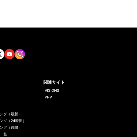
tt
Yout
Insta
ube
gram
関連サイト
VISIONS
PPV
ング（最新）
ング（24時間）
ング（週間）
一覧