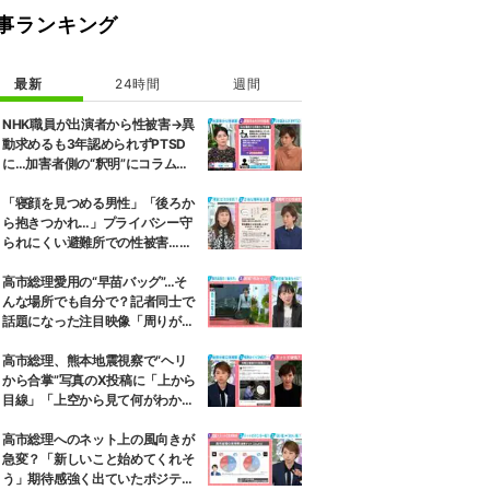
事ランキング
最新
24時間
週間
NHK職員が出演者から性被害→異
動求めるも3年認められずPTSD
に…加害者側の“釈明”にコラムニ
スト「納得がいかない」一方で組
織体制の問題点も指摘
「寝顔を見つめる男性」「後ろか
ら抱きつかれ…」プライバシー守
られにくい避難所での性被害…被
害者へ緊急避妊ピル届けるプロジ
ェクトも 弁護士は「声を上げて
高市総理愛用の“早苗バッグ”…そ
いくべき」と強調
んな場所でも自分で？記者同士で
話題になった注目映像「周りが持
ちましょうか？と声をかけて
も…」
高市総理、熊本地震視察で“ヘリ
から合掌”写真のX投稿に「上から
目線」「上空から見て何がわか
る」と批判殺到…選挙ドットコム
副編集長は「SNSでの見せ方を配
高市総理へのネット上の風向きが
慮する時代」と指摘
急変？「新しいこと始めてくれそ
う」期待感強く出ていたポジティ