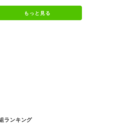
ブ反応わずか半年で“逆風”に…今
後の政権運営に及ぼす影響は
もっと見る
組ランキング