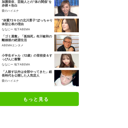
加護亜依、芸能人との“体の関係”を
赤裸々告白
愛のハイエナ
“体重72キロの北川景子”ぽっちゃり
体型公表の理由
ななにー 地下ABEMA
「ゴミ屋敷」「孤独死」布川敏和の
離婚後の絶望生活
ABEMAエンタメ
小学生ギャル（12歳）の登校姿＆す
っぴんに衝撃
ななにー 地下ABEMA
「人殺す以外は全部やってきた」総
長時代を公開した人気芸人
愛のハイエナ
もっと見る