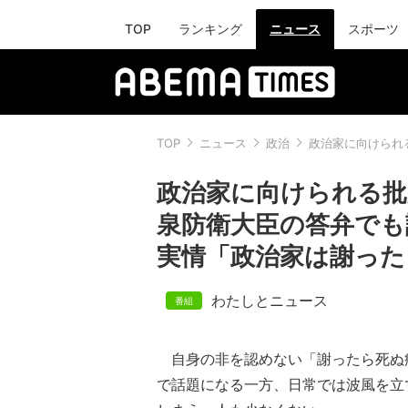
TOP
ランキング
ニュース
スポーツ
TOP
ニュース
政治
政治家に向けられ
政治家に向けられる批
泉防衛大臣の答弁でも
実情「政治家は謝った
わたしとニュース
自身の非を認めない「謝ったら死ぬ
で話題になる一方、日常では波風を立