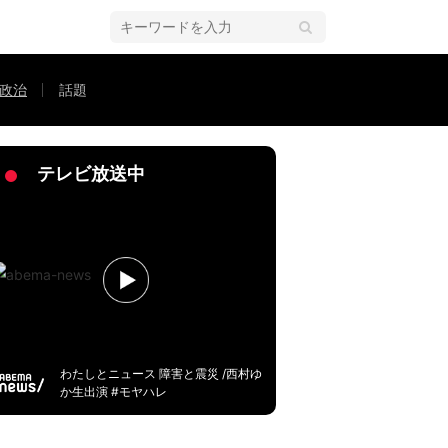
政治
話題
プロ”が明かす実情「政治家は謝ったら重症になる」
テレビ放送中
わたしとニュース 障害と震災 /西村ゆ
か生出演 #モヤハレ