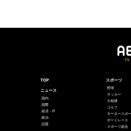
TOP
スポーツ
野球
ニュース
サッカー
国内
大相撲
国際
ゴルフ
経済・IT
モータースポ
政治
ボートレース
話題
スポーツ総合