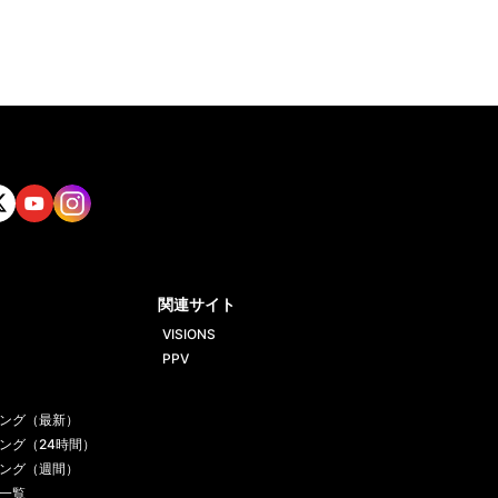
tt
Yout
Insta
ube
gram
関連サイト
VISIONS
PPV
ング（最新）
ング（24時間）
ング（週間）
一覧