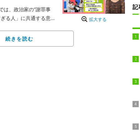
記
は、政治家の“謝罪事
すぎる人」に共通する意外
拡大する
続きを読む