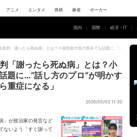
アニメ
エンタメ
将棋
麻雀
ポーカー
国内
国際
経済・IT
る批判「謝ったら死ぬ病」とは？小泉防衛大臣の答弁でも話題に…“話し方の
判「謝ったら死ぬ病」とは？小
話題に…“話し方のプロ”が明かす
ら重症になる」
2026/05/03 11:30
病」が政治家の発言など
てないよう「すぐ謝って