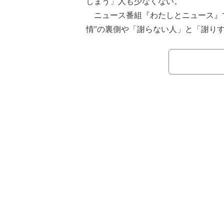
しまう」人も少なくない。
ニュース番組『わたしとニュース』で
情”の裏側や「謝らない人」と「謝り
な心理について深掘りした。