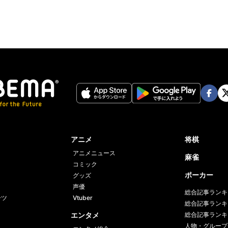
Face
Twi
book
er
アニメ
将棋
アニメニュース
麻雀
コミック
ポーカー
グッズ
声優
総合記事ランキ
ーツ
Vtuber
総合記事ランキ
エンタメ
総合記事ランキ
人物・グループ