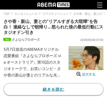
TOP
エンタメニュース
リアリティーショー
さや香・新山、妻との“リ
さや香・新山、妻との“リアルすぎる大喧嘩”を告
白！ 連絡なしで朝帰り… 怒られた後の最低行動にス
タジオドン引き
さよならプロポーズ
2026/05/08 07:50
5月7日放送のABEMAオリジナル
恋愛番組『さよならプロポーズ vi
a オーストラリア』第10話のスタ
ジオトークで、お笑いコンビ・さ
拡大する
や香の新山が妻とのリアルな夫婦
喧嘩について赤裸々に明かした。
番組終盤、視聴者からの「同棲せ
続きを読む
ずに結婚ってありだと思います
か」という相談をきっかけに、話