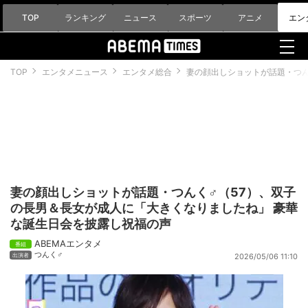
TOP
ランキング
ニュース
スポーツ
アニメ
エン
TOP
エンタメニュース
エンタメ総合
妻の顔出しショットが話題・つん
妻の顔出しショットが話題・つんく♂（57）、双子
の長男＆長女が成人に「大きくなりましたね」 豪華
な誕生日会を披露し祝福の声
ABEMAエンタメ
つんく♂
2026/05/06 11:10