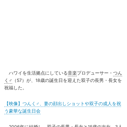
ハワイを生活拠点にしている
音楽
プロデューサー・
つん
く♂
（57）が、18歳の誕生日を迎えた双子の長男・長女を
祝福した。
【映像】つんく♂、妻の顔出しショットや双子の成人を祝
う豪華な誕生日会
2006年に結婚し、双子の長男・長女と15歳の次女、3人