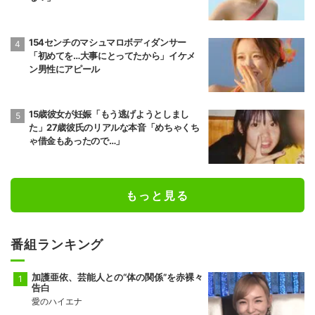
154センチのマシュマロボディダンサー
「初めてを…大事にとってたから」イケメ
ン男性にアピール
15歳彼女が妊娠「もう逃げようとしまし
た」27歳彼氏のリアルな本音「めちゃくち
ゃ借金もあったので…」
もっと見る
番組ランキング
加護亜依、芸能人との“体の関係”を赤裸々
告白
愛のハイエナ