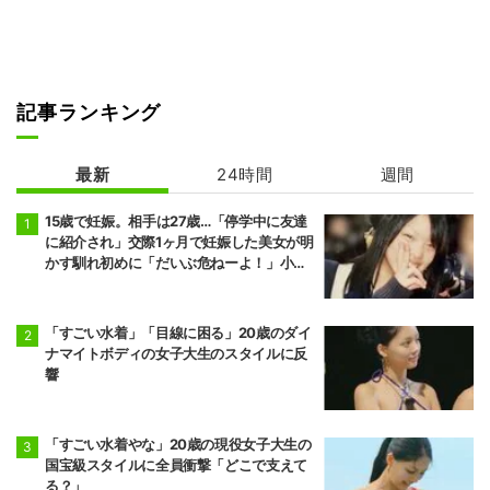
記事ランキング
最新
24時間
週間
15歳で妊娠。相手は27歳…「停学中に友達
に紹介され」交際1ヶ月で妊娠した美女が明
かす馴れ初めに「だいぶ危ねーよ！」小森
純も絶句
「すごい水着」「目線に困る」20歳のダイ
ナマイトボディの女子大生のスタイルに反
響
「すごい水着やな」20歳の現役女子大生の
国宝級スタイルに全員衝撃「どこで支えて
る？」