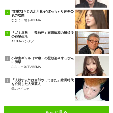
“体重72キロの北川景子”ぽっちゃり体型公
表の理由
ななにー 地下ABEMA
「ゴミ屋敷」「孤独死」布川敏和の離婚後
の絶望生活
ABEMAエンタメ
小学生ギャル（12歳）の登校姿＆すっぴん
に衝撃
ななにー 地下ABEMA
「人殺す以外は全部やってきた」総長時代
を公開した人気芸人
愛のハイエナ
もっと見る