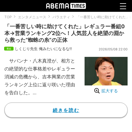
TOP
エンタメニュース
バラエティ
「一番苦しい時に助けてくれた」レ
「一番苦しい時に助けてくれた」レギュラー番組0
本→営業ランキング2位へ！人気芸人を絶望の淵か
ら救った“蜘蛛の糸”の正体
しくじり先生 俺みたいになるな!!
2026/05/08 22:00
サバンナ・八木真澄が、相方と
の絶望的な仕事格差やレギュラー
消滅の危機から、吉本興業の営業
ランキング上位に返り咲いた理由
拡大する
を告白した。
『しくじり先生 俺みたいにな
るな!!』は、過去に大きな失敗を
続きを読む
やらかした“しくじり先生”たちが
自らのしくじった経験をさらけ出