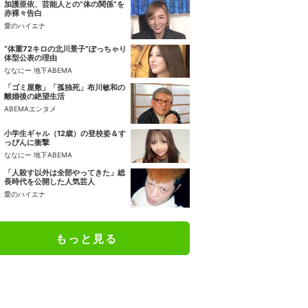
加護亜依、芸能人との“体の関係”を
赤裸々告白
愛のハイエナ
“体重72キロの北川景子”ぽっちゃり
体型公表の理由
ななにー 地下ABEMA
「ゴミ屋敷」「孤独死」布川敏和の
離婚後の絶望生活
ABEMAエンタメ
小学生ギャル（12歳）の登校姿＆す
っぴんに衝撃
ななにー 地下ABEMA
「人殺す以外は全部やってきた」総
長時代を公開した人気芸人
愛のハイエナ
もっと見る