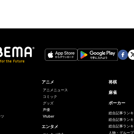
Face
Twi
book
er
アニメ
将棋
アニメニュース
麻雀
コミック
ポーカー
グッズ
声優
総合記事ランキ
ーツ
Vtuber
総合記事ランキ
エンタメ
総合記事ランキ
人物・グループ