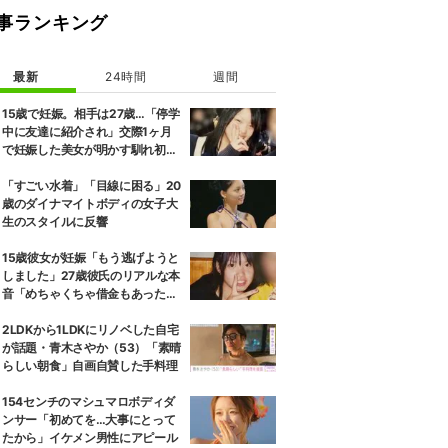
事ランキング
最新
24時間
週間
15歳で妊娠。相手は27歳…「停学
中に友達に紹介され」交際1ヶ月
で妊娠した美女が明かす馴れ初め
に「だいぶ危ねーよ！」小森純も
絶句
「すごい水着」「目線に困る」20
歳のダイナマイトボディの女子大
生のスタイルに反響
15歳彼女が妊娠「もう逃げようと
しました」27歳彼氏のリアルな本
音「めちゃくちゃ借金もあったの
で…」
2LDKから1LDKにリノベした自宅
が話題・青木さやか（53）「素晴
らしい朝食」自画自賛した手料理
154センチのマシュマロボディダ
ンサー「初めてを…大事にとって
たから」イケメン男性にアピール