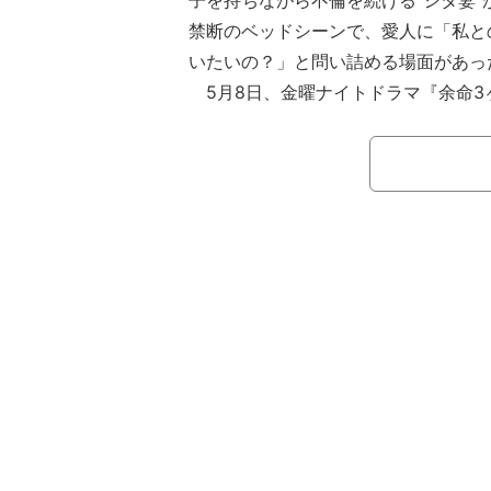
子を持ちながら不倫を続ける“シタ妻”
禁断のベッドシーンで、愛人に「私と
いたいの？」と問い詰める場面があっ
5月8日、金曜ナイトドラマ『余命3
朝日系）が放送された。大手ゼネコン
イン部で働くエリート建築士の高坂葵
の転移で「余命約3ヶ月」の宣告を受
いた。