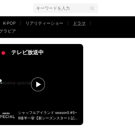
K-POP
リアリティーショー
ドラマ
グラビア
ビジネス？」 『余命3ヶ月のサレ夫』第3話
テレビ放送中
シャッフルアイランド season5 #5~
8後半一挙【新シーズンスタート記
念】