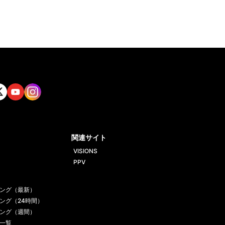
tt
Yout
Insta
ube
gram
関連サイト
VISIONS
PPV
ング（最新）
ング（24時間）
ング（週間）
一覧