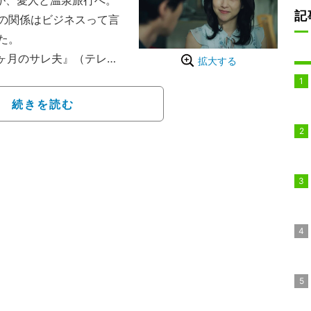
が、愛人と温泉旅行へ。
記
の関係はビジネスって言
た。
ヶ月のサレ夫』（テレビ
拡大する
「帝央建設」の都市デザ
（白洲迅）は、悪性腫瘍
続きを読む
け、必死に病魔と闘って