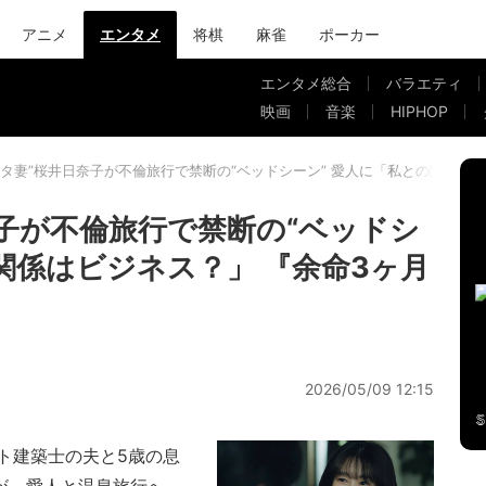
アニメ
エンタメ
将棋
麻雀
ポーカー
エンタメ総合
バラエティ
映画
音楽
HIPHOP
シタ妻”桜井日奈子が不倫旅行で禁断の“ベッドシーン” 愛人に「私との関係は
奈子が不倫旅行で禁断の“ベッドシ
関係はビジネス？」 『余命3ヶ月
2026/05/09 12:15
ト建築士の夫と5歳の息