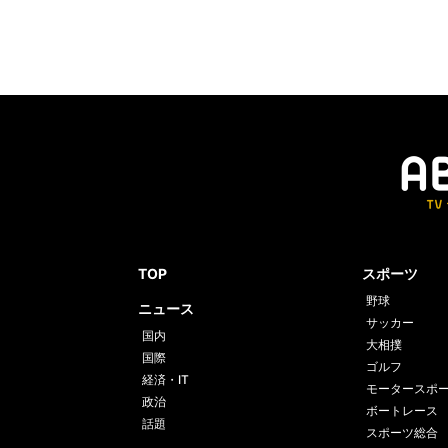
TOP
スポーツ
野球
ニュース
サッカー
国内
大相撲
国際
ゴルフ
経済・IT
モータースポ
政治
ボートレース
話題
スポーツ総合