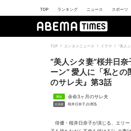
TOP
ランキング
ニュース
スポーツ
TOP
エンタメニュース
ドラマ
“美人
“美人シタ妻”桜井日
ーン” 愛人に「私との
のサレ夫』第3話
余命3ヶ月のサレ夫
桜井日奈子
白洲迅
,
俳優・桜井日奈子が演じる、エリー